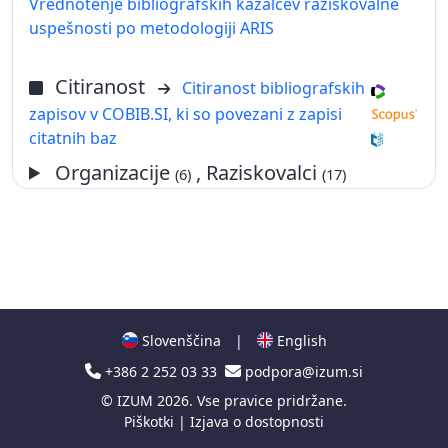
Vrednotenje bibliografskih kazalcev raziskovalne
uspešnosti po metodologiji ARIS
Citiranost
Citiranost bibliografskih
zapisov v COBIB.SI, ki so povezani z zapisi
citatnih baz
Organizacije
, Raziskovalci
(6)
(17)
Slovenščina
|
English
+386 2 252 03 33
podpora@izum.si
©
IZUM
2026. Vse pravice pridržane.
Piškotki
|
Izjava o dostopnosti