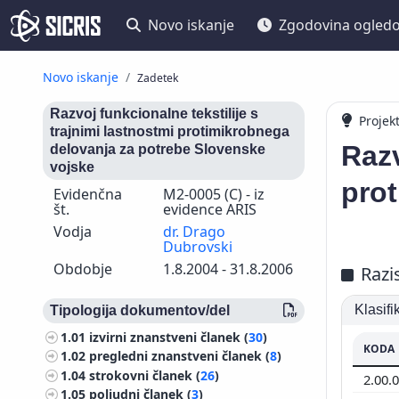
Novo iskanje
Zgodovina ogled
Novo iskanje
Zadetek
Razvoj funkcionalne tekstilije s
Projek
trajnimi lastnostmi protimikrobnega
Razv
delovanja za potrebe Slovenske
vojske
pro
Evidenčna
M2-0005 (C) - iz
št.
evidence ARIS
Vodja
dr. Drago
Dubrovski
Obdobje
1.8.2004 - 31.8.2006
Razi
Klasif
Tipologija dokumentov/del
1.01
izvirni znanstveni članek (
30
)
KODA
1.02
pregledni znanstveni članek (
8
)
1.04
strokovni članek (
26
)
2.00.
1.05
poljudni članek (
3
)