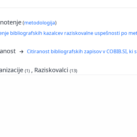
notenje
(
metodologija
)
nje bibliografskih kazalcev raziskovalne uspešnosti po met
ranost
Citiranost bibliografskih zapisov v COBIB.SI, ki 
nizacije
, Raziskovalci
(1)
(13)