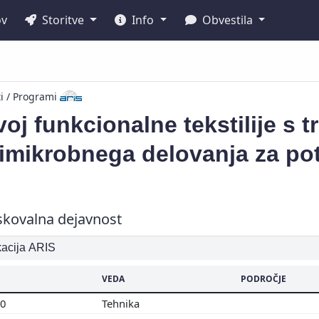
ov
Storitve
Info
Obvestila
ti / Programi
oj funkcionalne tekstilije s t
timikrobnega delovanja za po
skovalna dejavnost
ikacija ARIS
VEDA
PODROČJE
00
Tehnika