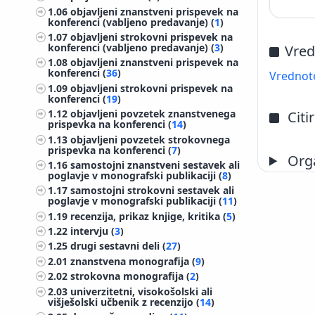
1.06
objavljeni znanstveni prispevek na
konferenci (vabljeno predavanje) (
1
)
1.07
objavljeni strokovni prispevek na
konferenci (vabljeno predavanje) (
3
)
Vred
1.08
objavljeni znanstveni prispevek na
konferenci (
36
)
Vrednote
1.09
objavljeni strokovni prispevek na
konferenci (
19
)
1.12
objavljeni povzetek znanstvenega
Citi
prispevka na konferenci (
14
)
1.13
objavljeni povzetek strokovnega
prispevka na konferenci (
7
)
Orga
1.16
samostojni znanstveni sestavek ali
poglavje v monografski publikaciji (
8
)
1.17
samostojni strokovni sestavek ali
poglavje v monografski publikaciji (
11
)
1.19
recenzija, prikaz knjige, kritika (
5
)
1.22
intervju (
3
)
1.25
drugi sestavni deli (
27
)
2.01
znanstvena monografija (
9
)
2.02
strokovna monografija (
2
)
2.03
univerzitetni, visokošolski ali
višješolski učbenik z recenzijo (
14
)