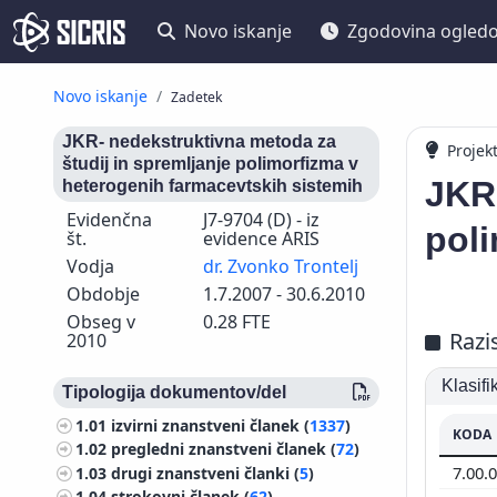
Novo iskanje
Zgodovina ogled
Novo iskanje
Zadetek
JKR- nedekstruktivna metoda za
Projek
študij in spremljanje polimorfizma v
JKR-
heterogenih farmacevtskih sistemih
Evidenčna
J7-9704 (D) - iz
poli
št.
evidence ARIS
Vodja
dr. Zvonko Trontelj
Obdobje
1.7.2007 - 30.6.2010
Obseg v
0.28 FTE
Razi
2010
Klasif
Tipologija dokumentov/del
1.01
izvirni znanstveni članek (
1337
)
KODA
1.02
pregledni znanstveni članek (
72
)
7.00.
1.03
drugi znanstveni članki (
5
)
1.04
strokovni članek (
62
)