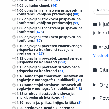
1.05
poljudni članek (
44
)
1.06
objavljeni znanstveni prispevek na
Klasif
konferenci (vabljeno predavanje) (
80
)
1.07
objavljeni strokovni prispevek na
konferenci (vabljeno predavanje) (
51
)
Klju
1.08
objavljeni znanstveni prispevek na
konferenci (
478
)
jedrska 
1.09
objavljeni strokovni prispevek na
konferenci (
37
)
1.10
objavljeni povzetek znanstvenega
Vred
prispevka na konferenci (vabljeno
predavanje) (
27
)
Vrednote
1.12
objavljeni povzetek znanstvenega
prispevka na konferenci (
990
)
1.13
objavljeni povzetek strokovnega
Citi
prispevka na konferenci (
51
)
1.16
samostojni znanstveni sestavek ali
poglavje v monografski publikaciji (
31
)
Orga
1.17
samostojni strokovni sestavek ali
poglavje v monografski publikaciji (
13
)
1.18
strokovni sestavek v slovarju,
Pov
enciklopediji ali leksikonu (
1
)
1.19
recenzija, prikaz knjige, kritika (
3
)
1.20
predgovor, uvodnik, spremna