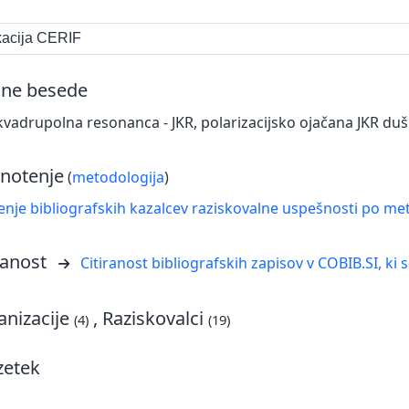
ikacija CERIF
čne besede
kvadrupolna resonanca - JKR, polarizacijsko ojačana JKR du
notenje
(
metodologija
)
nje bibliografskih kazalcev raziskovalne uspešnosti po met
ranost
Citiranost bibliografskih zapisov v COBIB.SI, ki 
nizacije
, Raziskovalci
(4)
(19)
zetek