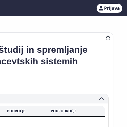
Prijava
tudij in spremljanje
acevtskih sistemih
PODROČJE
PODPODROČJE