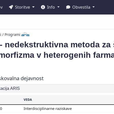
ov
Storitve
Info
Obvestila
ti / Programi
 nedekstruktivna metoda za š
morfizma v heterogenih farm
skovalna dejavnost
ikacija ARIS
VEDA
00
Interdisciplinarne raziskave