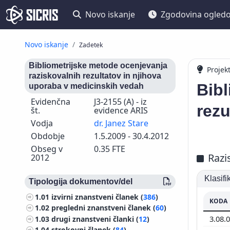
Novo iskanje
Zgodovina ogled
Novo iskanje
Zadetek
Bibliometrijske metode ocenjevanja
Projek
raziskovalnih rezultatov in njihova
Bibl
uporaba v medicinskih vedah
Evidenčna
J3-2155 (A) - iz
rezu
št.
evidence ARIS
Vodja
dr. Janez Stare
Obdobje
1.5.2009 - 30.4.2012
Obseg v
0.35 FTE
Razi
2012
Klasif
Tipologija dokumentov/del
1.01
izvirni znanstveni članek (
386
)
KODA
1.02
pregledni znanstveni članek (
60
)
3.08.
1.03
drugi znanstveni članki (
12
)
1.04
strokovni članek (
84
)