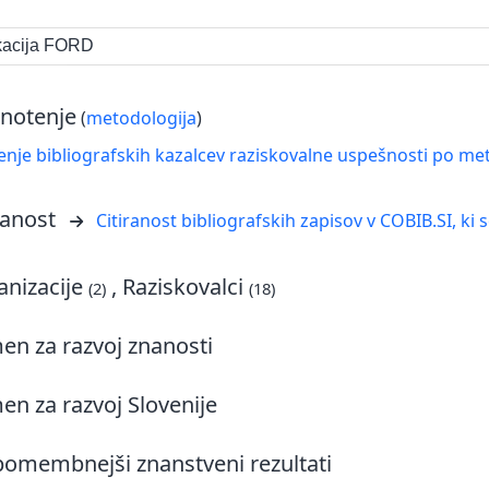
ikacija FORD
notenje
(
metodologija
)
nje bibliografskih kazalcev raziskovalne uspešnosti po met
ranost
Citiranost bibliografskih zapisov v COBIB.SI, ki 
nizacije
, Raziskovalci
(2)
(18)
n za razvoj znanosti
n za razvoj Slovenije
omembnejši znanstveni rezultati