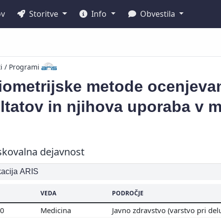
ov
Storitve
Info
Obvestila
ti / Programi
iometrijske metode ocenjevan
ltatov in njihova uporaba v 
skovalna dejavnost
ikacija ARIS
VEDA
PODROČJE
00
Medicina
Javno zdravstvo (varstvo pri del