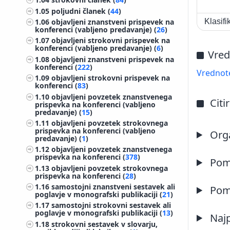
1.05
poljudni članek (
44
)
1.06
objavljeni znanstveni prispevek na
Klasif
konferenci (vabljeno predavanje) (
26
)
1.07
objavljeni strokovni prispevek na
konferenci (vabljeno predavanje) (
6
)
Vred
1.08
objavljeni znanstveni prispevek na
konferenci (
222
)
Vrednote
1.09
objavljeni strokovni prispevek na
konferenci (
83
)
1.10
objavljeni povzetek znanstvenega
Citi
prispevka na konferenci (vabljeno
predavanje) (
15
)
1.11
objavljeni povzetek strokovnega
prispevka na konferenci (vabljeno
Orga
predavanje) (
1
)
1.12
objavljeni povzetek znanstvenega
prispevka na konferenci (
378
)
Pome
1.13
objavljeni povzetek strokovnega
prispevka na konferenci (
28
)
1.16
samostojni znanstveni sestavek ali
Pome
poglavje v monografski publikaciji (
21
)
1.17
samostojni strokovni sestavek ali
poglavje v monografski publikaciji (
13
)
Najp
1.18
strokovni sestavek v slovarju,