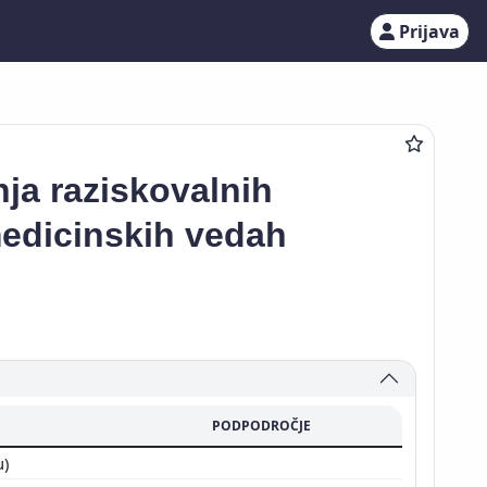
Prijava
ja raziskovalnih
medicinskih vedah
PODPODROČJE
u)