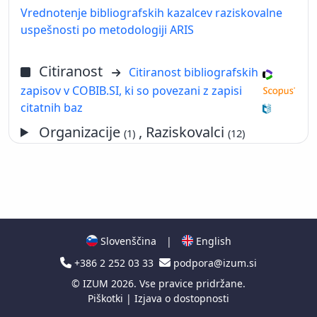
Vrednotenje bibliografskih kazalcev raziskovalne
uspešnosti po metodologiji ARIS
Citiranost
Citiranost bibliografskih
zapisov v COBIB.SI, ki so povezani z zapisi
citatnih baz
Organizacije
, Raziskovalci
(1)
(12)
Slovenščina
|
English
+386 2 252 03 33
podpora@izum.si
©
IZUM
2026. Vse pravice pridržane.
Piškotki
|
Izjava o dostopnosti