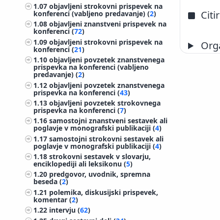
1.07
objavljeni strokovni prispevek na
Citi
konferenci (vabljeno predavanje) (
2
)
1.08
objavljeni znanstveni prispevek na
konferenci (
72
)
1.09
objavljeni strokovni prispevek na
Orga
konferenci (
21
)
1.10
objavljeni povzetek znanstvenega
prispevka na konferenci (vabljeno
predavanje) (
2
)
1.12
objavljeni povzetek znanstvenega
prispevka na konferenci (
43
)
1.13
objavljeni povzetek strokovnega
prispevka na konferenci (
7
)
1.16
samostojni znanstveni sestavek ali
poglavje v monografski publikaciji (
4
)
1.17
samostojni strokovni sestavek ali
poglavje v monografski publikaciji (
4
)
1.18
strokovni sestavek v slovarju,
enciklopediji ali leksikonu (
5
)
1.20
predgovor, uvodnik, spremna
beseda (
2
)
1.21
polemika, diskusijski prispevek,
komentar (
2
)
1.22
intervju (
62
)