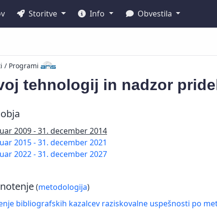
ov
Storitve
Info
Obvestila
ti / Programi
oj tehnologij in nadzor pride
obja
nuar 2009 - 31. december 2014
nuar 2015 - 31. december 2021
nuar 2022 - 31. december 2027
notenje
(
metodologija
)
nje bibliografskih kazalcev raziskovalne uspešnosti po met