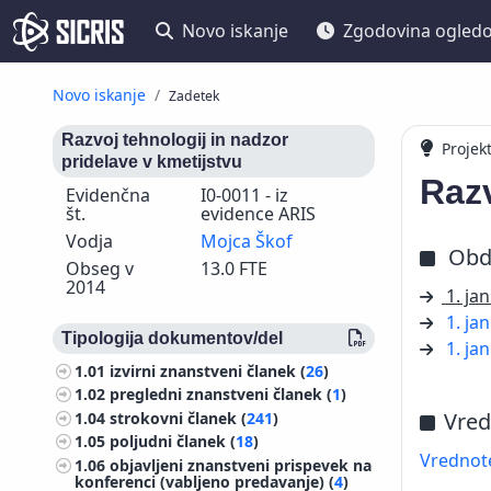
Novo iskanje
Zgodovina ogled
Novo iskanje
Zadetek
Razvoj tehnologij in nadzor
Projek
pridelave v kmetijstvu
Razv
Evidenčna
I0-0011 - iz
št.
evidence ARIS
Vodja
Mojca Škof
Obd
Obseg v
13.0 FTE
2014
1. ja
1. ja
Tipologija dokumentov/del
1. ja
1.01
izvirni znanstveni članek (
26
)
1.02
pregledni znanstveni članek (
1
)
Vred
1.04
strokovni članek (
241
)
1.05
poljudni članek (
18
)
Vrednote
1.06
objavljeni znanstveni prispevek na
konferenci (vabljeno predavanje) (
4
)