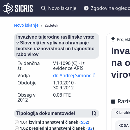
Novo iskanje
Zgodovina ogled
Novo iskanje
Zadetek
Invazivne tujerodne rastlinske vrste
Projek
v Sloveniji ter vpliv na ohranjanje
Inva
biotske raznovrstnosti in trajnostno
rabo virov
na o
Evidenčna
V1-1090 (C) - iz
št.
evidence ARIS
viro
Vodja
dr. Andrej Simončič
Obdobje
1.10.2010 -
30.9.2012
Obseg v
0.08 FTE
2012
Razi
Klasif
Tipologija dokumentov/del
1.01
izvirni znanstveni članek (
552
)
KODA
1.02
pregledni znanstveni članek (
33
)