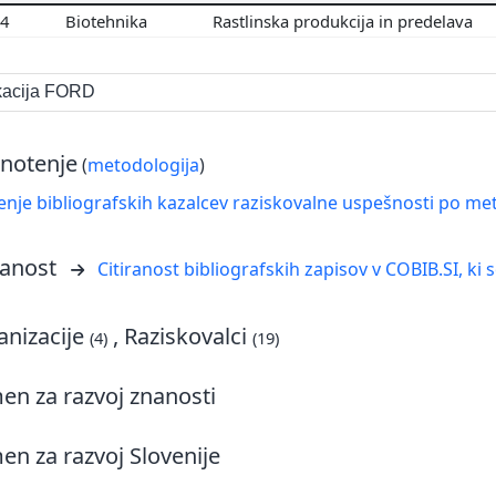
04
Biotehnika
Rastlinska produkcija in predelava
ikacija FORD
notenje
(
metodologija
)
nje bibliografskih kazalcev raziskovalne uspešnosti po met
ranost
Citiranost bibliografskih zapisov v COBIB.SI, ki 
nizacije
, Raziskovalci
(4)
(19)
n za razvoj znanosti
n za razvoj Slovenije