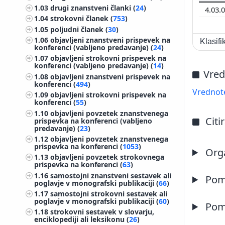
1.03
drugi znanstveni članki (
24
)
4.03.
1.04
strokovni članek (
753
)
1.05
poljudni članek (
30
)
1.06
objavljeni znanstveni prispevek na
Klasif
konferenci (vabljeno predavanje) (
24
)
1.07
objavljeni strokovni prispevek na
konferenci (vabljeno predavanje) (
14
)
Vred
1.08
objavljeni znanstveni prispevek na
konferenci (
494
)
Vrednote
1.09
objavljeni strokovni prispevek na
konferenci (
55
)
1.10
objavljeni povzetek znanstvenega
Citi
prispevka na konferenci (vabljeno
predavanje) (
23
)
1.12
objavljeni povzetek znanstvenega
prispevka na konferenci (
1053
)
Orga
1.13
objavljeni povzetek strokovnega
prispevka na konferenci (
63
)
1.16
samostojni znanstveni sestavek ali
Pome
poglavje v monografski publikaciji (
66
)
1.17
samostojni strokovni sestavek ali
poglavje v monografski publikaciji (
60
)
Pome
1.18
strokovni sestavek v slovarju,
enciklopediji ali leksikonu (
26
)