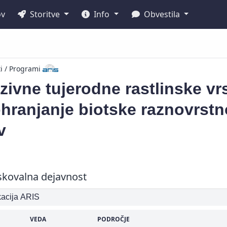
ov
Storitve
Info
Obvestila
ti / Programi
zivne tujerodne rastlinske vrs
hranjanje biotske raznovrstno
v
skovalna dejavnost
ikacija ARIS
VEDA
PODROČJE