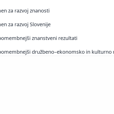
n za razvoj znanosti
n za razvoj Slovenije
omembnejši znanstveni rezultati
omembnejši družbeno–ekonomsko in kulturno rel
Slovenščina
|
English