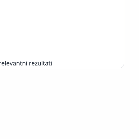
evantni rezultati
+386 2 252 03 33
podpora@izum.si