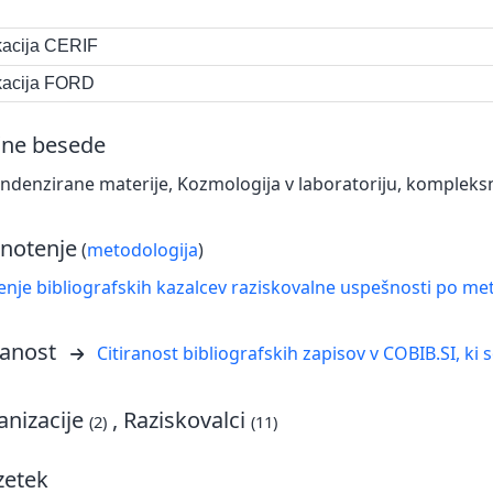
ikacija CERIF
ikacija FORD
čne besede
ondenzirane materije, Kozmologija v laboratoriju, komplek
notenje
(
metodologija
)
nje bibliografskih kazalcev raziskovalne uspešnosti po met
ranost
Citiranost bibliografskih zapisov v COBIB.SI, ki 
nizacije
, Raziskovalci
(2)
(11)
zetek