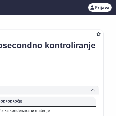
Prijava
tosecondno kontroliranje
PODPODROČJE
Fizika kondenzirane materije