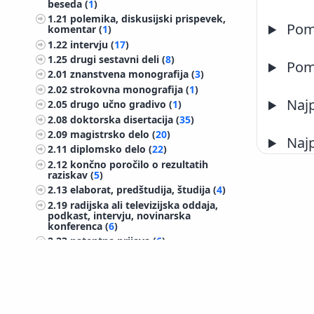
beseda (
1
)
1.21
polemika, diskusijski prispevek,
Pome
komentar (
1
)
1.22
intervju (
17
)
1.25
drugi sestavni deli (
8
)
Pome
2.01
znanstvena monografija (
3
)
2.02
strokovna monografija (
1
)
Najp
2.05
drugo učno gradivo (
1
)
2.08
doktorska disertacija (
35
)
2.09
magistrsko delo (
20
)
Najp
2.11
diplomsko delo (
22
)
2.12
končno poročilo o rezultatih
raziskav (
5
)
2.13
elaborat, predštudija, študija (
4
)
2.19
radijska ali televizijska oddaja,
podkast, intervju, novinarska
konferenca (
6
)
2.23
patentna prijava (
6
)
2.24
patent (
11
)
2.25
druge monografije in druga
zaključena dela (
18
)
©
IZUM
2026. Vse pravice pridržane.
2.31
zbornik recenziranih znanstvenih
Piškotki
|
Izjava o dostopnosti
prispevkov na mednarodni ali tuji