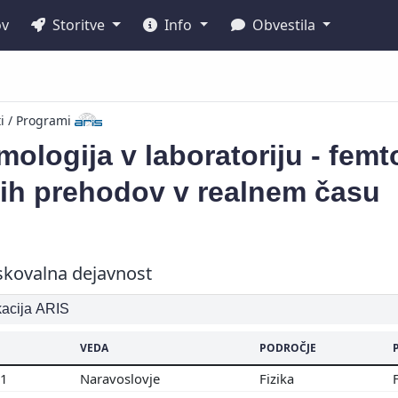
ov
Storitve
Info
Obvestila
ti / Programi
ologija v laboratoriju - fem
nih prehodov v realnem času
skovalna dejavnost
ikacija ARIS
VEDA
PODROČJE
01
Naravoslovje
Fizika