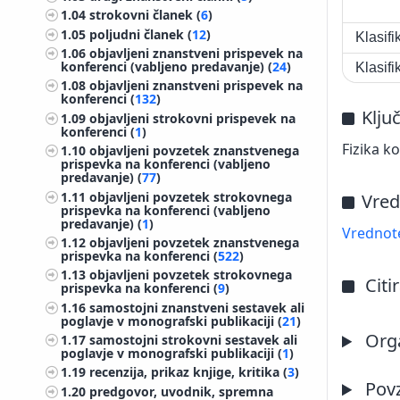
1.04
strokovni članek (
6
)
1.05
poljudni članek (
12
)
Klasif
1.06
objavljeni znanstveni prispevek na
konferenci (vabljeno predavanje) (
24
)
Klasif
1.08
objavljeni znanstveni prispevek na
konferenci (
132
)
Klju
1.09
objavljeni strokovni prispevek na
konferenci (
1
)
Fizika k
1.10
objavljeni povzetek znanstvenega
prispevka na konferenci (vabljeno
predavanje) (
77
)
1.11
objavljeni povzetek strokovnega
Vred
prispevka na konferenci (vabljeno
predavanje) (
1
)
Vrednote
1.12
objavljeni povzetek znanstvenega
prispevka na konferenci (
522
)
1.13
objavljeni povzetek strokovnega
Citi
prispevka na konferenci (
9
)
1.16
samostojni znanstveni sestavek ali
poglavje v monografski publikaciji (
21
)
Orga
1.17
samostojni strokovni sestavek ali
poglavje v monografski publikaciji (
1
)
1.19
recenzija, prikaz knjige, kritika (
3
)
Pov
1.20
predgovor, uvodnik, spremna