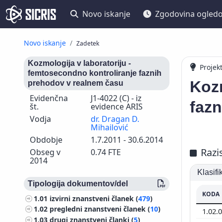
Novo iskanje
Zgodovina ogled
Novo iskanje
Zadetek
Kozmologija v laboratoriju -
Projek
femtosecondno kontroliranje faznih
Kozm
prehodov v realnem času
Evidenčna
J1-4022 (C) - iz
faz
št.
evidence ARIS
Vodja
dr. Dragan D.
Mihailović
Obdobje
1.7.2011 - 30.6.2014
Razi
Obseg v
0.74 FTE
2014
Klasif
Tipologija dokumentov/del
KODA
1.01
izvirni znanstveni članek (
479
)
1.02
pregledni znanstveni članek (
10
)
1.02.
1.03
drugi znanstveni članki (
5
)