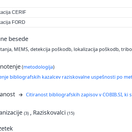
ikacija CERIF
ikacija FORD
čne besede
tanja, MEMS, detekcija poškodb, lokalizacija poškodb, tribo
notenje
(
metodologija
)
nje bibliografskih kazalcev raziskovalne uspešnosti po met
ranost
Citiranost bibliografskih zapisov v COBIB.SI, ki 
nizacije
, Raziskovalci
(3)
(15)
zetek