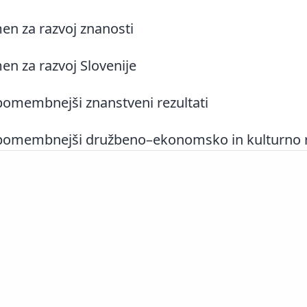
n za razvoj znanosti
n za razvoj Slovenije
omembnejši znanstveni rezultati
omembnejši družbeno–ekonomsko in kulturno rel
Slovenščina
|
English