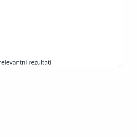
evantni rezultati
+386 2 252 03 33
podpora@izum.si