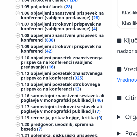
1.05
poljudni članek (
28
)
1.06
objavljeni znanstveni prispevek na
Klasif
konferenci (vabljeno predavanje) (
28
)
Klasif
1.07
objavljeni strokovni prispevek na
konferenci (vabljeno predavanje) (
4
)
1.08
objavljeni znanstveni prispevek na
Klju
konferenci (
838
)
1.09
objavljeni strokovni prispevek na
nadzor s
konferenci (
42
)
1.10
objavljeni povzetek znanstvenega
prispevka na konferenci (vabljeno
predavanje) (
16
)
Vred
1.12
objavljeni povzetek znanstvenega
prispevka na konferenci (
325
)
Vrednote
1.13
objavljeni povzetek strokovnega
prispevka na konferenci (
13
)
1.16
samostojni znanstveni sestavek ali
Citi
poglavje v monografski publikaciji (
46
)
1.17
samostojni strokovni sestavek ali
poglavje v monografski publikaciji (
7
)
Orga
1.19
recenzija, prikaz knjige, kritika (
9
)
1.20
predgovor, uvodnik, spremna
beseda (
7
)
Pov
1.21
polemika, diskusijski prispevek,