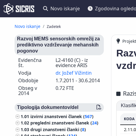
Novo iskanje
Zgodovina ogled
Novo iskanje
Zadetek
Razvoj MEMS sensorskih omrežij za
Projek
prediktivno vzdrževanje mehanskih
Raz
pogonov
Evidenčna
L2-4160 (C) - iz
vzd
št.
evidence ARIS
Vodja
dr. Jožef Vižintin
Obdobje
1.7.2011 - 30.6.2014
Obseg v
0.72 FTE
Razi
2014
Klasif
Tipologija dokumentov/del
1.01
izvirni znanstveni članek (
567
)
KODA
1.02
pregledni znanstveni članek (
24
)
2.11.
1.03
drugi znanstveni članki (
8
)
1.04
strokovni članek (
124
)