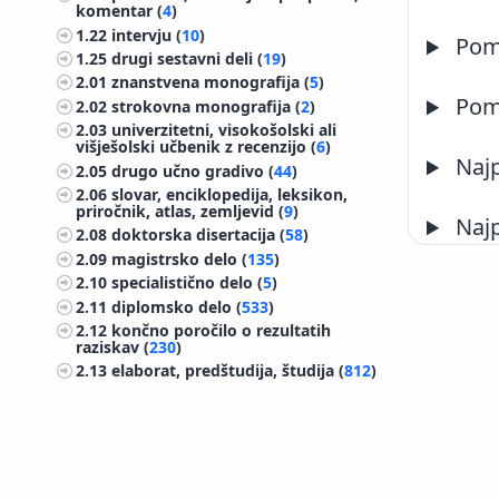
komentar (
4
)
1.22
intervju (
10
)
Pome
1.25
drugi sestavni deli (
19
)
2.01
znanstvena monografija (
5
)
Pome
2.02
strokovna monografija (
2
)
2.03
univerzitetni, visokošolski ali
višješolski učbenik z recenzijo (
6
)
Najp
2.05
drugo učno gradivo (
44
)
2.06
slovar, enciklopedija, leksikon,
priročnik, atlas, zemljevid (
9
)
Najp
2.08
doktorska disertacija (
58
)
2.09
magistrsko delo (
135
)
2.10
specialistično delo (
5
)
2.11
diplomsko delo (
533
)
2.12
končno poročilo o rezultatih
raziskav (
230
)
2.13
elaborat, predštudija, študija (
812
)
2.14
projektna dokumentacija (idejni
projekt, izvedbeni projekt) (
63
)
2.15
izvedensko mnenje, arbitražna
odločba (
9
)
©
IZUM
2026. Vse pravice pridržane.
2.19
radijska ali televizijska oddaja,
Piškotki
|
Izjava o dostopnosti
podkast, intervju, novinarska