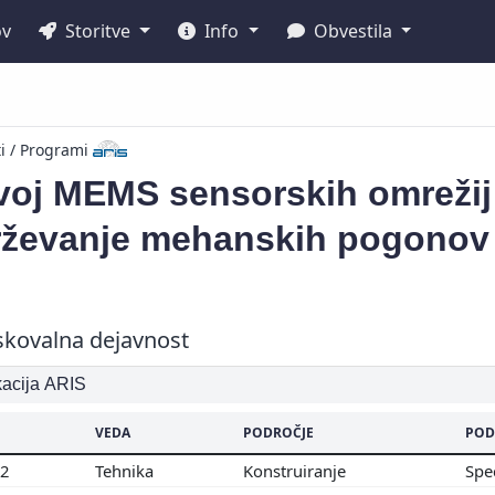
ov
Storitve
Info
Obvestila
ti / Programi
voj MEMS sensorskih omrežij 
rževanje mehanskih pogonov
skovalna dejavnost
ikacija ARIS
VEDA
PODROČJE
POD
02
Tehnika
Konstruiranje
Spe