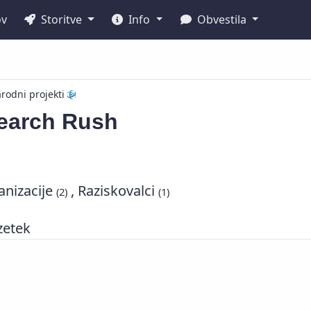
ov
Storitve
Info
Obvestila
odni projekti
earch Rush
nizacije
, Raziskovalci
(2)
(1)
zetek