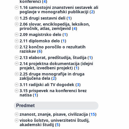
konferenci (
4
)
1.16
samostojni znanstveni sestavek ali
poglavje v monografski publikaciji (
2
)
1.25
drugi sestavni deli (
1
)
2.06
slovar, enciklopedija, leksikon,
priročnik, atlas, zemljevid (
4
)
2.09
magistrsko delo (
1
)
2.11
diplomsko delo (
1
)
2.12
končno poročilo o rezultatih
raziskav (
6
)
2.13
elaborat, predštudija, študija (
1
)
2.14
projektna dokumentacija (idejni
projekt, izvedbeni projekt) (
1
)
2.25
druge monografije in druga
zaključena dela (
2
)
3.11
radijski ali TV dogodek (
3
)
3.15
prispevek na konferenci brez
natisa (
1
)
Predmet
znanost, znanje, pisave, civilizacija (
15
)
visoko šolstvo, univerzitetni študij,
akademski študij (
5
)