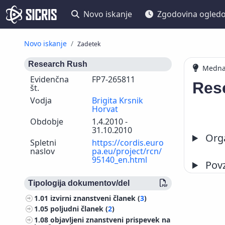
Novo iskanje
Zgodovina ogled
Novo iskanje
Zadetek
Research Rush
Mednar
Evidenčna
FP7-265811
Res
št.
Vodja
Brigita Krsnik
Horvat
Obdobje
1.4.2010 -
31.10.2010
Orga
Spletni
https://cordis.euro
naslov
pa.eu/project/rcn/
95140_en.html
Pov
Tipologija dokumentov/del
1.01
izvirni znanstveni članek (
3
)
1.05
poljudni članek (
2
)
1.08
objavljeni znanstveni prispevek na