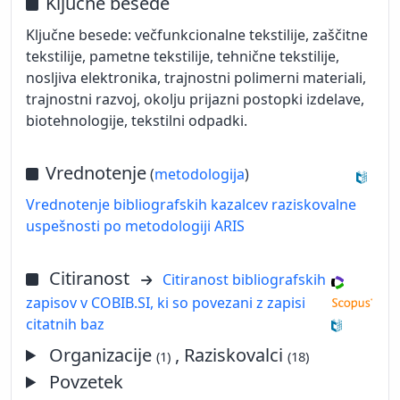
Ključne besede
Ključne besede: večfunkcionalne tekstilije, zaščitne
tekstilije, pametne tekstilije, tehnične tekstilije,
nosljiva elektronika, trajnostni polimerni materiali,
trajnostni razvoj, okolju prijazni postopki izdelave,
biotehnologije, tekstilni odpadki.
Vrednotenje
(
metodologija
)
Vrednotenje bibliografskih kazalcev raziskovalne
uspešnosti po metodologiji ARIS
Citiranost
Citiranost bibliografskih
zapisov v COBIB.SI, ki so povezani z zapisi
citatnih baz
Organizacije
, Raziskovalci
(1)
(18)
Povzetek