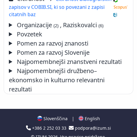
zapisov v COBIB.SI, ki so povezani z zapisi
citatnih baz
Organizacije
, Raziskovalci
(2)
(6)
Povzetek
Pomen za razvoj znanosti
Pomen za razvoj Slovenije
Najpomembnejši znanstveni rezultati
Najpomembnejši družbeno–
ekonomsko in kulturno relevantni
rezultati
Slovenščina
|
English
+386 2 252 03 33
podpora@izum.si
©
IZUM
2026. Vse pravice pridržane.