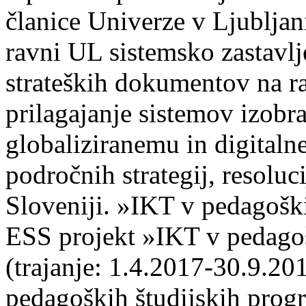
članice Univerze v Ljubljani
ravni UL sistemsko zastavlje
strateških dokumentov na ra
prilagajanje sistemov izob
globaliziranemu in digitalne
področnih strategij, resolu
Sloveniji. »IKT v pedagošk
ESS projekt »IKT v pedago
(trajanje: 1.4.2017-30.9.20
pedagoških študijskih prog