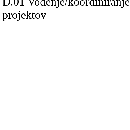
D.01 Vodenje/koordiniranj
projektov