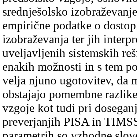
srednješolsko izobraževanje,
empirične podatke o dostopn
izobraževanja ter jih interpre
uveljavljenih sistemskih reš
enakih možnosti in s tem po
velja njuno ugotovitev, da 
obstajajo pomembne razlike
vzgoje kot tudi pri dosegan
preverjanjih PISA in TIMSS
parametrih so vzhodne slov