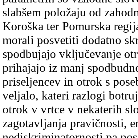
slabšem položaju od zahodni
Koroška ter Pomurska regija
morali posvetiti dodatno s
spodbujajo vključevanje otro
prihajajo iz manj spodbudne
priseljencev in otrok s pos
veljalo, kateri razlogi botru
otrok v vrtce v nekaterih sl
zagotavljanja pravičnosti, 
nediskriminatornosti pa pos