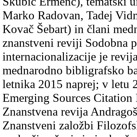
Skubic Ermenc), tematski u
Marko Radovan, Tadej Vidm
Kovač Šebart) in člani med
znanstveni reviji Sodobna 
internacionalizacije je revij
mednarodno bibligrafsko baz
letnika 2015 naprej; v letu
Emerging Sources Citation I
Znanstvena revija Andragoš
Znanstveni založbi Filozofsk