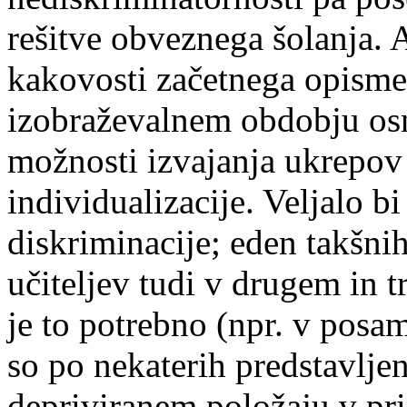
rešitve obveznega šolanja. 
kakovosti začetnega opism
izobraževalnem obdobju osn
možnosti izvajanja ukrepov 
individualizacije. Veljalo bi
diskriminacije; eden takšni
učiteljev tudi v drugem in t
je to potrebno (npr. v posam
so po nekaterih predstavljen
depriviranem položaju v pr