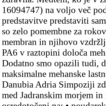
16094747) na voljo več podro
predstavitve predstaviti sa
so zelo pomembne za rokova
membran in njihovo vzdržlji
PA6 v raztopini določa meh
Dodatno smo opazili tudi, 
maksimalne mehanske lastnos
Danubia Adria Simpoziji zdr
med Jadranskim morjem in 
osredotočeni na: • poudarek