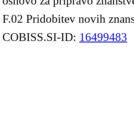
osnovo za pripravo znanstv
F.02 Pridobitev novih znan
COBISS.SI-ID:
16499483