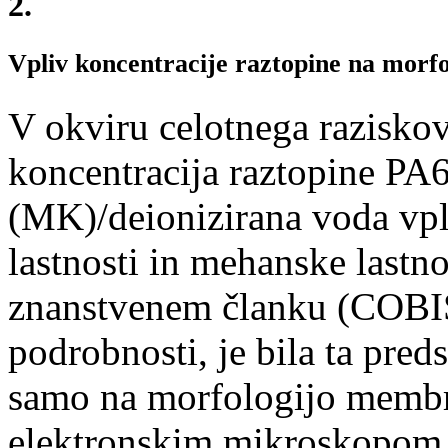
2.
Vpliv koncentracije raztopine na mor
V okviru celotnega razisko
koncentracija raztopine PA6
(MK)/deionizirana voda vpli
lastnosti in mehanske last
znanstvenem članku (COBI
podrobnosti, je bila ta pred
samo na morfologijo membra
elektronskim mikroskopom 