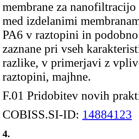
membrane za nanofiltracijo
med izdelanimi membranami
PA6 v raztopini in podobno 
zaznane pri vseh karakteristi
razlike, v primerjavi z vpli
raztopini, majhne.
F.01 Pridobitev novih prakt
COBISS.SI-ID:
14884123
4.