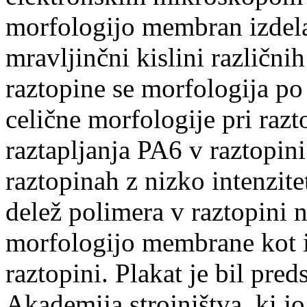
morfologijo membran izdela
mravljinčni kislini različnih
raztopine se morfologija p
celične morfologije pri razt
raztapljanja PA6 v raztopini
raztopinah z nizko intenzite
delež polimera v raztopini 
morfologijo membrane kot in
raztopini. Plakat je bil pred
Akademija strojništva, ki jo