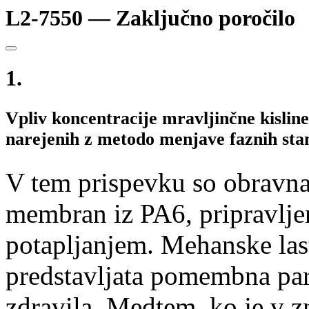
L2-7550 — Zaključno poročilo
1.
Vpliv koncentracije mravljinčne kisli
narejenih z metodo menjave faznih sta
V tem prispevku so obravna
membran iz PA6, pripravljen
potapljanjem. Mehanske las
predstavljata pomembna par
zdravila. Medtem, ko je v