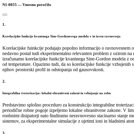
N1-0055 — Vmesno poročilo
1.
Korelacijske funkcije kvantnega Sine-Gordonovega modela v in izven ravnovesja
Korelacijske fuinkcije podajajo popolno informacijo o ravnovesnem ob
nedavno postal tudi eksperimentalno relevanten problem z ozirom na na
izračunamo korelacijske funkcije kvantnega Sine-Gordon modela z ori
od temperature. Opazimo tudi, da so korelacijske funkcije vzbujenih s
njihov prostorski profil in odstopanja od gausovskosti.
2.
Integrabilna troterizacija: lokalni ohranitveni zakoni in vzbujanje na robu
Predstavimo splošno proceduro za konstrukcijo integrabilne troterizac
periodične robne pogoje izpeljemo lokalne ohranitvene zakone. V limi
ronbnimi disipatorji nato študiramo neravnovesno stacinarno stanje m
sistemov, za eksperimentalne simulacije z ujetimi ioni in hladnimi ato
3.