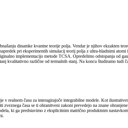
našanju dinamke kvantne teorije polja. Vendar je njihov ekzakten teore
predek pri eksperimentih simulacij teorij polja z ultra-hladnimi atomi 
ginalno implementacijo metode TCSA. Opredelimo odstopanja od gausovs
tanj kvalitativno različne od termalnih stanj. Na koncu študiramo tudi 
ije v realnem času za interagirajoče integrabilne modele. Kot ilustrati
ti zveznega časa se ti ohranitveni zakoni prevedejo na znane ohranjene
odela, ki ga predstavimo z eksplicitnim matrično produktnim nastavkom.
mi.