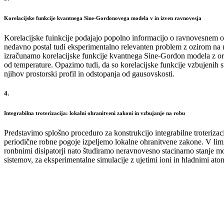
Korelacijske funkcije kvantnega Sine-Gordonovega modela v in izven ravnovesja
Korelacijske fuinkcije podajajo popolno informacijo o ravnovesnem ob
nedavno postal tudi eksperimentalno relevanten problem z ozirom na na
izračunamo korelacijske funkcije kvantnega Sine-Gordon modela z ori
od temperature. Opazimo tudi, da so korelacijske funkcije vzbujenih s
njihov prostorski profil in odstopanja od gausovskosti.
4.
Integrabilna troterizacija: lokalni ohranitveni zakoni in vzbujanje na robu
Predstavimo splošno proceduro za konstrukcijo integrabilne troterizac
periodične robne pogoje izpeljemo lokalne ohranitvene zakone. V limi
ronbnimi disipatorji nato študiramo neravnovesno stacinarno stanje m
sistemov, za eksperimentalne simulacije z ujetimi ioni in hladnimi ato