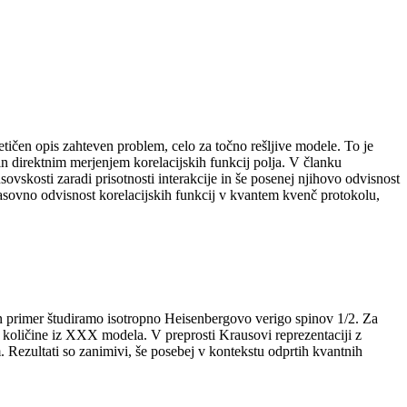
tičen opis zahteven problem, celo za točno rešljive modele. To je
in direktnim merjenjem korelacijskih funkcij polja. V članku
kosti zaradi prisotnosti interakcije in še posenej njihovo odvisnost
časovno odvisnost korelacijskih funkcij v kvantem kvenč protokolu,
ven primer študiramo isotropno Heisenbergovo verigo spinov 1/2. Za
 količine iz XXX modela. V preprosti Krausovi reprezentaciji z
 Rezultati so zanimivi, še posebej v kontekstu odprtih kvantnih