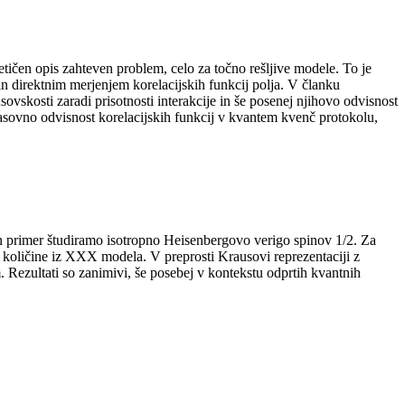
tičen opis zahteven problem, celo za točno rešljive modele. To je
in direktnim merjenjem korelacijskih funkcij polja. V članku
kosti zaradi prisotnosti interakcije in še posenej njihovo odvisnost
časovno odvisnost korelacijskih funkcij v kvantem kvenč protokolu,
ven primer študiramo isotropno Heisenbergovo verigo spinov 1/2. Za
 količine iz XXX modela. V preprosti Krausovi reprezentaciji z
 Rezultati so zanimivi, še posebej v kontekstu odprtih kvantnih