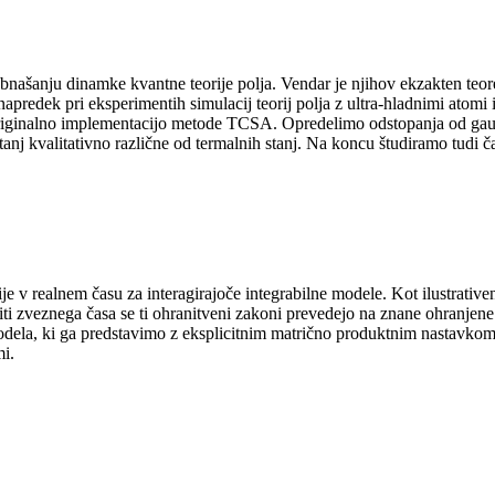
našanju dinamke kvantne teorije polja. Vendar je njihov ekzakten teore
predek pri eksperimentih simulacij teorij polja z ultra-hladnimi atomi 
ginalno implementacijo metode TCSA. Opredelimo odstopanja od gausovs
tanj kvalitativno različne od termalnih stanj. Na koncu študiramo tudi 
ije v realnem času za interagirajoče integrabilne modele. Kot ilustrati
ti zveznega časa se ti ohranitveni zakoni prevedejo na znane ohranjene
odela, ki ga predstavimo z eksplicitnim matrično produktnim nastavkom.
mi.