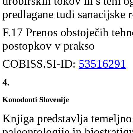
drobirskih tokov in s tem og
predlagane tudi sanacijske r
F.17 Prenos obstoječih tehn
postopkov v prakso
COBISS.SI-ID:
53516291
4.
Konodonti Slovenije
Knjiga predstavlja temeljno
paleontologije in biostratig