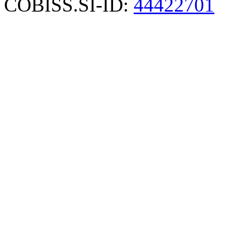
COBISS.SI-ID:
44422701