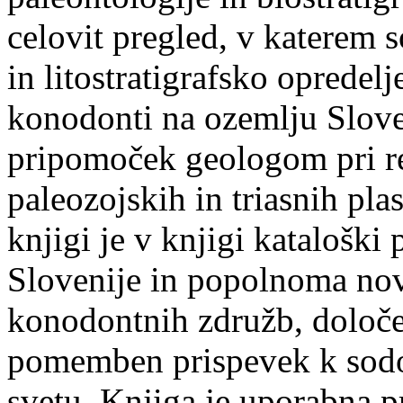
celovit pregled, v katerem 
in litostratigrafsko opredelj
konodonti na ozemlju Slov
pripomoček geologom pri rel
paleozojskih in triasnih pla
knjigi je v knjigi kataloški
Slovenije in popolnoma nov
konodontnih združb, določe
pomemben prispevek k sod
svetu. Knjiga je uporabna p