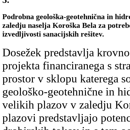
Podrobna geološka-geotehnična in hidro
zaledju naselja Koroška Bela za potrebe 
izvedljivosti sanacijskih rešitev.
Dosežek predstavlja krovno 
projekta financiranega s str
prostor v sklopu katerega s
geološko-geotehnične in hi
velikih plazov v zaledju K
plazovi predstavljajo poten