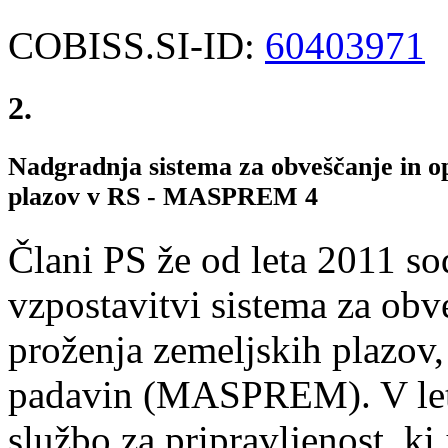
COBISS.SI-ID:
60403971
2.
Nadgradnja sistema za obveščanje in o
plazov v RS - MASPREM 4
Člani PS že od leta 2011 sod
vzpostavitvi sistema za obv
proženja zemeljskih plazov,
padavin (MASPREM). V let
službo za pripravljenost, k