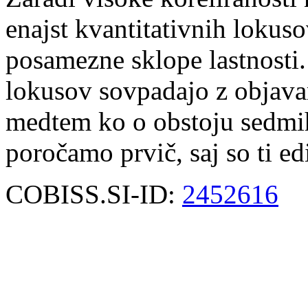
enajst kvantitativnih lokus
posamezne sklope lastnosti. 
lokusov sovpadajo z objavam
medtem ko o obstoju sedmih
poročamo prvič, saj so ti edi
COBISS.SI-ID:
2452616