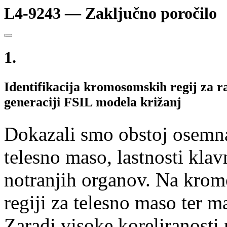
L4-9243 — Zaključno poročilo
1.
Identifikacija kromosomskih regij za ra
generaciji FSIL modela križanj
Dokazali smo obstoj osemna
telesno maso, lastnosti kla
notranjih organov. Na krom
regiji za telesno maso ter m
Zaradi visoke koreliranosti 