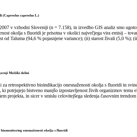
di (Capreolus capreolus L.)
 2007 v vzhodni Sloveniji (n = 7.158), in izvedbo GIS analiz smo ugotov
nost okolja s fluoridi je prisotna v okolici največjega vira emisij – 
st od Taluma (94,6 % pojasnjene variance); (ii) starost živali (5,0 %); (
ornji Mežiški dolini
i za retrospektivno bioindikacijo onesnaženosti okolja s fluoridi in s
 ki potrjujejo bistveno manjšo izpostavljenost živih organizmov temu 
em projekta, in sicer v smislu celovitejšega sledenja časovnim trendom
 biomonitoring onesnaženosti okolja s fluoridi