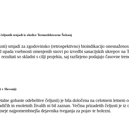
čeljustih srnjadi iz okolice Termoelektrarne Šoštanj
usti) srnjadi za zgodovinsko (retrospektivno) bioindikacijo onesnaženost
nd upada vsebnosti omenjenih snovi po izvedbi sanacijskih ukrepov na T
ultati so skladni s cilji projekta, saj razširjeno podajajo časovne tren
 v Sloveniji
etalne gobaste odebelitve čeljusti) je bila določena na celotnem letnem 
ladičih in enoletnih živalih ni bil zaznan. Večina prizadetih čeljusti je i
jetneje najpomembnejša dejavnika tveganja za pojav te bolezni.