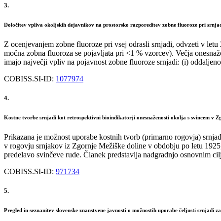
3.
Določitev vpliva okoljskih dejavnikov na prostorsko razporeditev zobne fluoroze pri srnja
Z ocenjevanjem zobne fluoroze pri vsej odrasli srnjadi, odvzeti v letu
močna zobna fluoroza se pojavljata pri <1 % vzorcev). Večja onesnaže
imajo največji vpliv na pojavnost zobne fluoroze srnjadi: (i) oddaljeno
COBISS.SI-ID:
1077974
4.
Kostne tvorbe srnjadi kot retrospektivni bioindikatorji onesnaženosti okolja s svincem v Zg
Prikazana je možnost uporabe kostnih tvorb (primarno rogovja) srnjad
v rogovju srnjakov iz Zgornje Mežiške doline v obdobju po letu 1925,
predelavo svinčeve rude. Članek predstavlja nadgradnjo osnovnim cilj
COBISS.SI-ID:
971734
5.
Pregled in seznanitev slovenske znanstvene javnosti o možnostih uporabe čeljusti srnjadi za