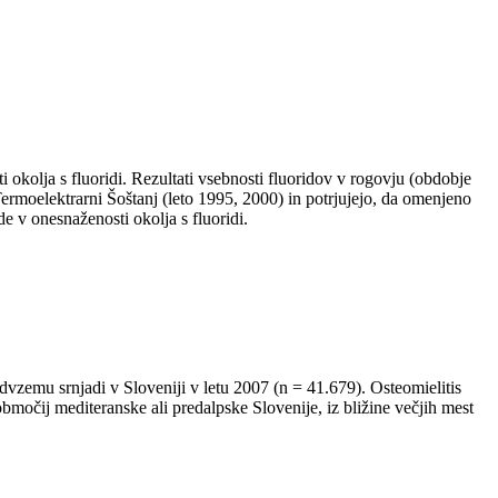
i okolja s fluoridi. Rezultati vsebnosti fluoridov v rogovju (obdobje
ermoelektrarni Šoštanj (leto 1995, 2000) in potrjujejo, da omenjeno
de v onesnaženosti okolja s fluoridi.
odvzemu srnjadi v Sloveniji v letu 2007 (n = 41.679). Osteomielitis
z območij mediteranske ali predalpske Slovenije, iz bližine večjih mest