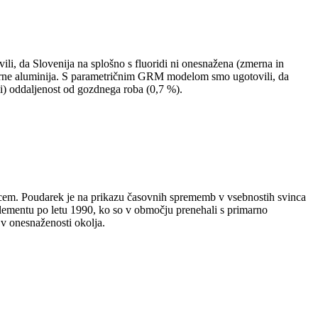
ili, da Slovenija na splošno s fluoridi ni onesnažena (zmerna in
tovarne aluminija. S parametričnim GRM modelom smo ugotovili, da
iii) oddaljenost od gozdnega roba (0,7 %).
vincem. Poudarek je na prikazu časovnih sprememb v vsebnostih svinca
elementu po letu 1990, ko so v območju prenehali s primarno
 v onesnaženosti okolja.