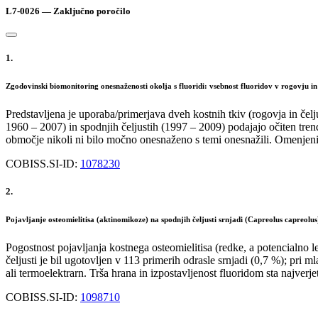
L7-0026 — Zaključno poročilo
1.
Zgodovinski biomonitoring onesnaženosti okolja s fluoridi: vsebnost fluoridov v rogovju in 
Predstavljena je uporaba/primerjava dveh kostnih tkiv (rogovja in čelj
1960 – 2007) in spodnjih čeljustih (1997 – 2009) podajajo očiten tre
območje nikoli ni bilo močno onesnaženo s temi onesnažili. Omenjeni rez
COBISS.SI-ID:
1078230
2.
Pojavljanje osteomielitisa (aktinomikoze) na spodnjih čeljusti srnjadi (Capreolus capreolus)
Pogostnost pojavljanja kostnega osteomielitisa (redke, a potencialno l
čeljusti je bil ugotovljen v 113 primerih odrasle srnjadi (0,7 %); pri m
ali termoelektrarn. Trša hrana in izpostavljenost fluoridom sta najver
COBISS.SI-ID:
1098710