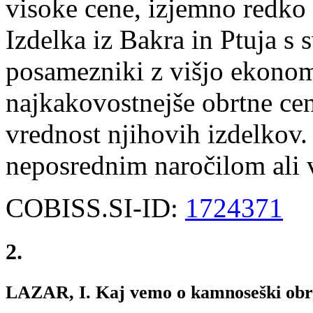
visoke cene, izjemno redko 
Izdelka iz Bakra in Ptuja s 
posamezniki z višjo ekono
najkakovostnejše obrtne ce
vrednost njihovih izdelkov. 
neposrednim naročilom ali v
COBISS.SI-ID:
1724371
2.
LAZAR, I. Kaj vemo o kamnoseški obrt