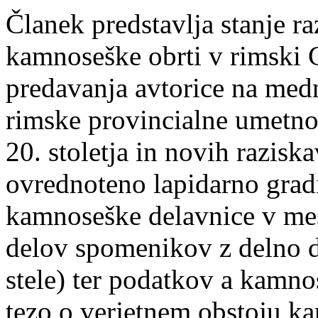
Članek predstavlja stanje r
kamnoseške obrti v rimski C
predavanja avtorice na med
rimske provincialne umetnos
20. stoletja in novih razisk
ovrednoteno lapidarno gradi
kamnoseške delavnice v mes
delov spomenikov z delno d
stele) ter podatkov a kamno
tezo o verjetnem obstoju k