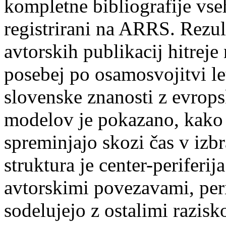
kompletne bibliografije vseh
registrirani na ARRS. Rezult
avtorskih publikacij hitreje
posebej po osamosvojitvi le
slovenske znanosti z evrops
modelov je pokazano, kako 
spreminjajo skozi čas v izb
struktura je center-periferij
avtorskimi povezavami, perif
sodelujejo z ostalimi razisko