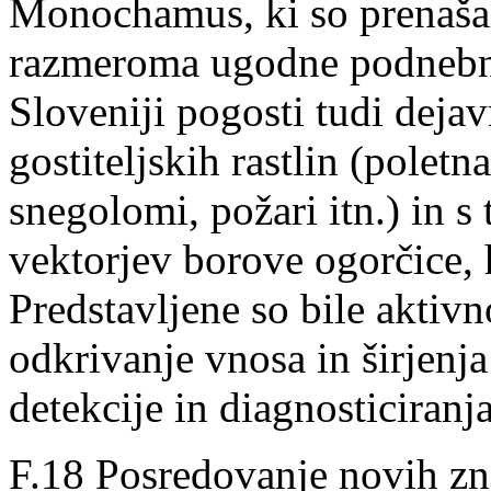
Monochamus, ki so prenašal
razmeroma ugodne podnebne
Sloveniji pogosti tudi dejavn
gostiteljskih rastlin (poletn
snegolomi, požari itn.) in s 
vektorjev borove ogorčice
Predstavljene so bile aktivn
odkrivanje vnosa in širjenj
detekcije in diagnosticiranja
F.18 Posredovanje novih z