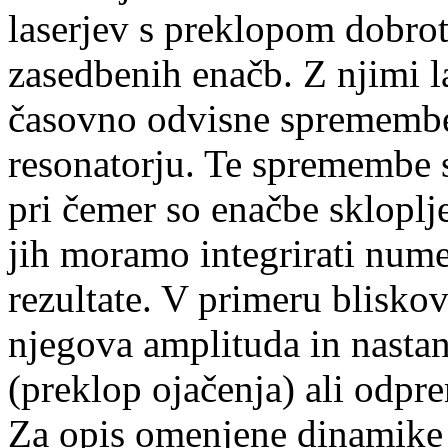
laserjev s preklopom dobrot
zasedbenih enačb. Z njimi 
časovno odvisne spremembe 
resonatorju. Te spremembe s
pri čemer so enačbe skloplj
jih moramo integrirati num
rezultate. V primeru bliskovn
njegova amplituda in nasta
(preklop ojačenja) ali odpr
Za opis omenjene dinamike 