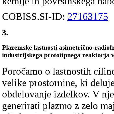
kemije in površinskega nab
COBISS.SI-ID:
27163175
3.
Plazemske lastnosti asimetrično-radiof
industrijskega prototipnega reaktorja v
Poročamo o lastnostih cilin
velike prostornine, ki delu
obdelovanje izdelkov. V nj
generirati plazmo z zelo ma