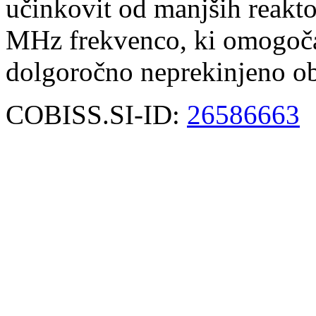
učinkovit od manjših reakt
MHz frekvenco, ki omogoča 
dolgoročno neprekinjeno ob
COBISS.SI-ID:
26586663