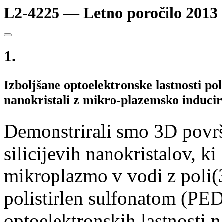
L2-4225 — Letno poročilo 2013
1.
Izboljšane optoelektronske lastnosti po
nanokristali z mikro-plazemsko induci
Demonstrirali smo 3D površ
silicijevih nanokristalov, k
mikroplazmo v vodi z poli(3
polistirlen sulfonatom (PE
optoelektronskih lastnosti 