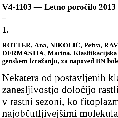
V4-1103 — Letno poročilo 2013
1.
ROTTER, Ana, NIKOLIĆ, Petra, RAV
DERMASTIA, Marina. Klasifikacijska dr
genskem izražanju, za napoved BN bolez
Nekatera od postavljenih kla
zanesljivostjo določijo ras
v rastni sezoni, ko fitoplazm
najobčutljivejšimi molekul