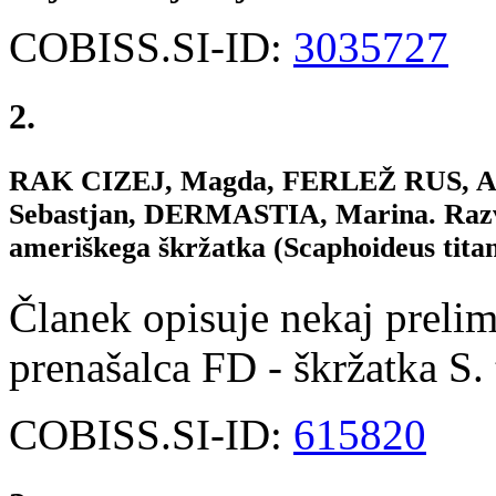
COBISS.SI-ID:
3035727
2.
RAK CIZEJ, Magda, FERLEŽ RUS, Al
Sebastjan, DERMASTIA, Marina. Razvo
ameriškega škržatka (Scaphoideus titanu
Članek opisuje nekaj prelim
prenašalca FD - škržatka S. 
COBISS.SI-ID:
615820