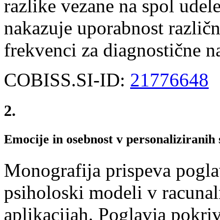
razlike vezane na spol udel
nakazuje uporabnost različ
frekvenci za diagnostične 
COBISS.SI-ID:
21776648
2.
Emocije in osebnost v personaliziranih s
Monografija prispeva poglav
psiholoski modeli v racunal
aplikacijah. Poglavja pokri