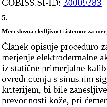
COBISS.SI-ID:
30009383
5.
Meroslovna sledljivost sistemov za mer
Članek opisuje proceduro z
merjenje elektrodermalne ak
iz statične primerjalne kali
ovrednotenja s sinusnim sig
kriterijem, bi bile zanesljiv
prevodnosti kože, pri čemer