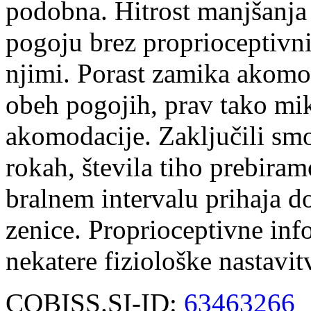
podobna. Hitrost manjšanja v
pogoju brez proprioceptivni
njimi. Porast zamika akomod
obeh pogojih, prav tako mikr
akomodacije. Zaključili smo
rokah, števila tiho prebira
bralnem intervalu prihaja 
zenice. Proprioceptivne inf
nekatere fiziološke nastavit
COBISS.SI-ID:
63463266