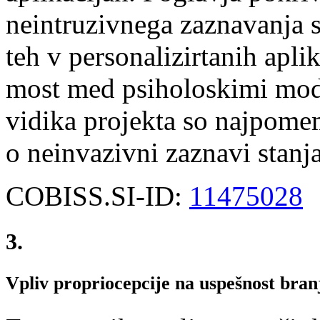
neintruzivnega zaznavanja s
teh v personalizirtanih apli
most med psiholoskimi mode
vidika projekta so najpome
o neinvazivni zaznavi stanj
COBISS.SI-ID:
11475028
3.
Vpliv propriocepcije na uspešnost bran