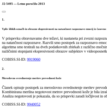
J2-5495 — Letno poročilo 2013
1.
Vpliv šibkih označb in obrazne ekspresivnosti na natančnost razpoznave emocij iz časovn
V prispevku obravnavamo dve težavi, ki nastaneta pri zvezni razpoznav
na natančnost razpoznave. Razvili smo postopek za razpoznavo emocij 
algoritma smo testirali na dveh podatkovnih zbirkah z različno močni
različnimi stopnjami ekspresivnosti obrazov subjektov v videoposnetk
COBISS.SI-ID:
9919060
2.
Meroslovno ovrednotenje meritev prevodnosti kože
Članek opisuje postopek za meroslovno ovrednotenje meritev prevodno
Kombinirana merilna negotovost metrov prevodnosti kože je bila izraču
Analiza negotovosti je pokazala, da so prispevki zaradi ločljivost in 
COBISS.SI-ID:
9940052