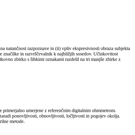
a natančnost razpoznave in (ii) vpliv ekspresivnosti obraza subjekta
značilke in razvrščevalnik k najbližjih sosedov. Učinkovitost
kovno zbirko s šibkimi oznakami razdelil na tri manjše zbirke z
le primerjalno umerjene z referenčnim digitalnim ohmmetrom.
di ponovljivosti, obnovljivosti, ločljivosti in pogojev okolja.
erilne metode.