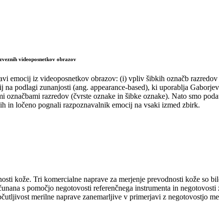
o zveznih videoposnetkov obrazov
i emocij iz videoposnetkov obrazov: (i) vpliv šibkih označb razredov n
na podlagi zunanjosti (ang. appearance-based), ki uporablja Gaborjeve 
mi označbami razredov (čvrste oznake in šibke oznake). Nato smo podat
ih in ločeno pognali razpoznavalnik emocij na vsaki izmed zbirk.
sti kože. Tri komercialne naprave za merjenje prevodnosti kože so bi
nana s pomočjo negotovosti referenčnega instrumenta in negotovosti zara
občutljivost merilne naprave zanemarljive v primerjavi z negotovostjo m