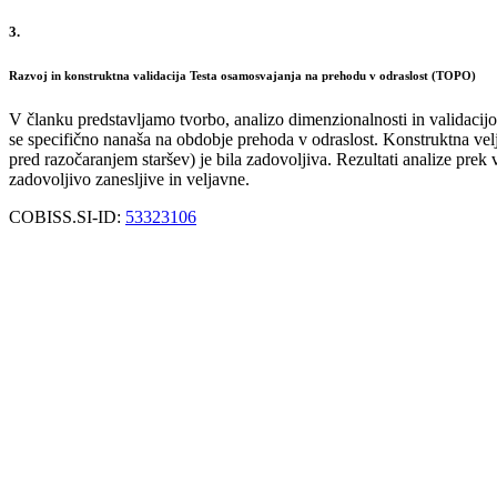
3.
Razvoj in konstruktna validacija Testa osamosvajanja na prehodu v odraslost (TOPO)
V članku predstavljamo tvorbo, analizo dimenzionalnosti in validacij
se specifično nanaša na obdobje prehoda v odraslost. Konstruktna vel
pred razočaranjem staršev) je bila zadovoljiva. Rezultati analize prek 
zadovoljivo zanesljive in veljavne.
COBISS.SI-ID:
53323106