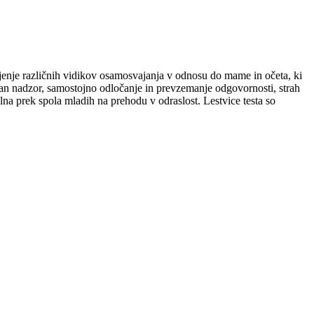
jenje različnih vidikov osamosvajanja v odnosu do mame in očeta, ki
ran nadzor, samostojno odločanje in prevzemanje odgovornosti, strah
ilna prek spola mladih na prehodu v odraslost. Lestvice testa so