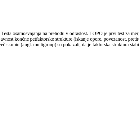
o Testa osamosvajanja na prehodu v odraslost. TOPO je prvi test za mer
javnost končne petfaktorske strukture (iskanje opore, povezanost, preti
več skupin (angl. multigroup) so pokazali, da je faktorska struktura stab