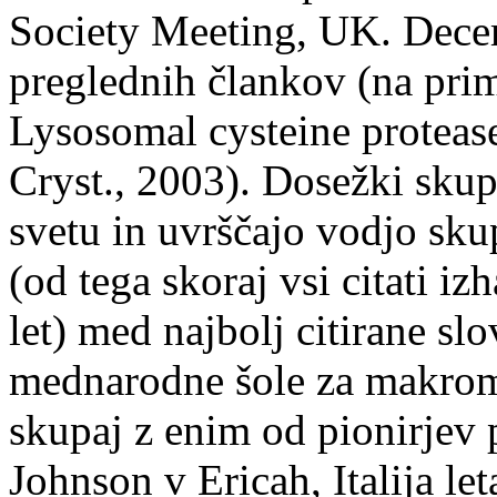
Society Meeting, UK. Decem
preglednih člankov (na pri
Lysosomal cysteine protease
Cryst., 2003). Dosežki sku
svetu in uvrščajo vodjo sku
(od tega skoraj vsi citati iz
let) med najbolj citirane sl
mednarodne šole za makromo
skupaj z enim od pionirjev p
Johnson v Ericah, Italija le