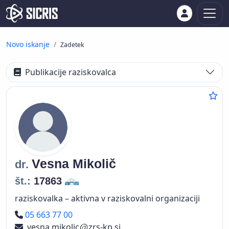
Novo iskanje
Zadetek
Publikacije raziskovalca
Vesna
Mikolič
dr.
št.:
17863
raziskovalka – aktivna v raziskovalni organizaciji
Telefon
05 663 77 00
vesna.mikolic
zrs-kp.si