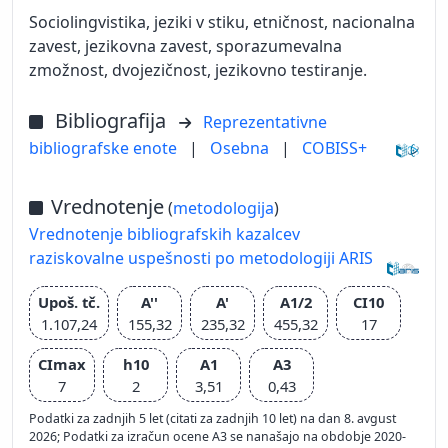
Sociolingvistika, jeziki v stiku, etničnost, nacionalna
zavest, jezikovna zavest, sporazumevalna
zmožnost, dvojezičnost, jezikovno testiranje.
Bibliografija
Reprezentativne
bibliografske enote
|
Osebna
|
COBISS+
Vrednotenje
(
metodologija
)
Vrednotenje bibliografskih kazalcev
raziskovalne uspešnosti po metodologiji ARIS
Upoš. tč.
A''
A'
A1/2
CI10
1.107,24
155,32
235,32
455,32
17
CImax
h10
A1
A3
7
2
3,51
0,43
Podatki za zadnjih 5 let (citati za zadnjih 10 let) na dan 8. avgust
2026; Podatki za izračun ocene A3 se nanašajo na obdobje 2020-