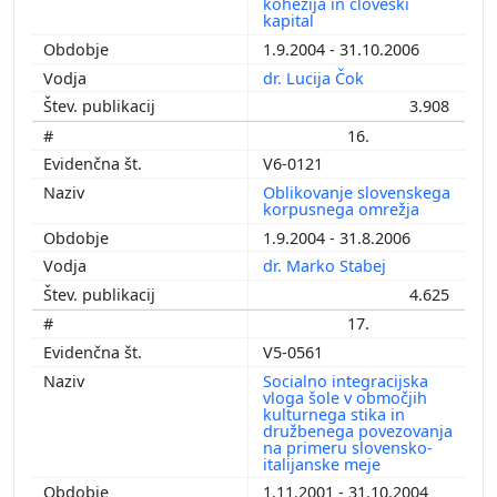
kohezija in človeški
kapital
1.9.2004 - 31.10.2006
dr. Lucija Čok
3.908
16.
V6-0121
Oblikovanje slovenskega
korpusnega omrežja
1.9.2004 - 31.8.2006
dr. Marko Stabej
4.625
17.
V5-0561
Socialno integracijska
vloga šole v območjih
kulturnega stika in
družbenega povezovanja
na primeru slovensko-
italijanske meje
1.11.2001 - 31.10.2004