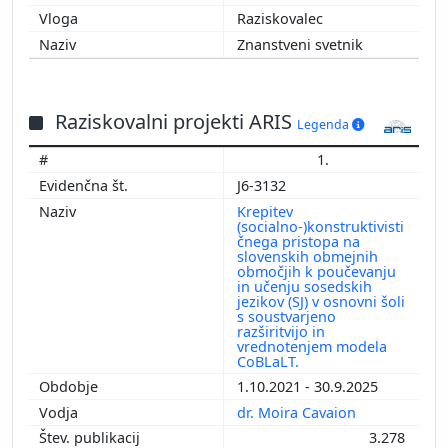
Raziskovalec
Znanstveni svetnik
Raziskovalni projekti ARIS
Legenda
1.
J6-3132
Krepitev
(socialno-)konstruktivisti
čnega pristopa na
slovenskih obmejnih
območjih k poučevanju
in učenju sosedskih
jezikov (SJ) v osnovni šoli
s soustvarjeno
razširitvijo in
vrednotenjem modela
CoBLaLT.
1.10.2021 - 30.9.2025
dr. Moira Cavaion
3.278