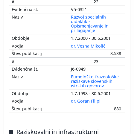
22.
V5-0321
Razvoj specialnih
didaktik -
Opismenjevanje in
prilagajanje
1.7.2000 - 30.6.2001
dr. Vesna Mikolič
3.538
23.
J6-0949
Etimološko-frazeološke
raziskave slovenskih
istrskih govorov
1.7.1998 - 30.6.2001
dr. Goran Filipi
880
Raziskovalni in infrastrukturni