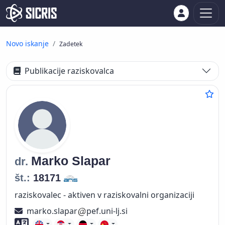
Novo iskanje
Zadetek
Publikacije raziskovalca
Marko
Slapar
dr.
št.:
18171
raziskovalec - aktiven v raziskovalni organizaciji
marko.slapar
pef.uni-lj.si
Znanje tujih jezikov