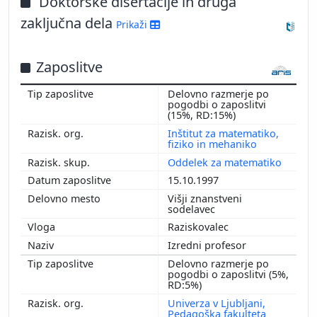
Doktorske disertacije in druga
zaključna dela
Prikaži
Zaposlitve
Delovno razmerje po
pogodbi o zaposlitvi
(15%, RD:15%)
Inštitut za matematiko,
fiziko in mehaniko
Oddelek za matematiko
15.10.1997
Višji znanstveni
sodelavec
Raziskovalec
Izredni profesor
Delovno razmerje po
pogodbi o zaposlitvi (5%,
RD:5%)
Univerza v Ljubljani,
Pedagoška fakulteta