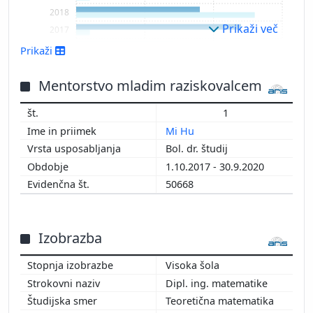
2018
Prikaži več
2017
2016
Prikaži
2015
2013
Mentorstvo mladim raziskovalcem
2011
1
2010
Mi Hu
2009
Bol. dr. študij
2007
1.10.2017 - 30.9.2020
2006
50668
Izobrazba
Visoka šola
Dipl. ing. matematike
Teoretična matematika