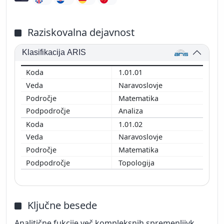
Raziskovalna dejavnost
Klasifikacija ARIS
1.01.01
Naravoslovje
Matematika
Analiza
1.01.02
Naravoslovje
Matematika
Topologija
Ključne besede
Analitične fukcije več kompleksnih spremenljivk,