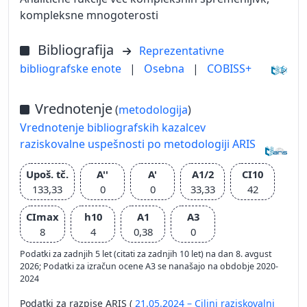
kompleksne mnogoterosti
Bibliografija
Reprezentativne
bibliografske enote
|
Osebna
|
COBISS+
Vrednotenje
(
metodologija
)
Vrednotenje bibliografskih kazalcev
raziskovalne uspešnosti po metodologiji ARIS
Upoš. tč.
A''
A'
A1/2
CI10
133,33
0
0
33,33
42
CImax
h10
A1
A3
8
4
0,38
0
Podatki za zadnjih 5 let (citati za zadnjih 10 let) na dan 8. avgust
2026; Podatki za izračun ocene A3 se nanašajo na obdobje 2020-
2024
Podatki za razpise ARIS (
21.05.2024 – Ciljni raziskovalni