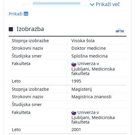
Prikaži več
2017
2016
Prikaži
2015
2014
Izobrazba
2013
Visoka šola
2012
Doktor medicine
2011
Splošna medicina
2010
Univerza v
2009
Ljubljani, Medicinska
2006
fakulteta
1995
Magisterij
Magistrica znanosti
Univerza v
Ljubljani, Medicinska
fakulteta
2001