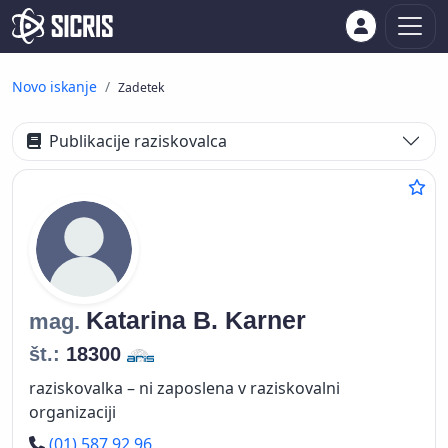
Novo iskanje
Zadetek
Publikacije raziskovalca
Katarina B.
Karner
mag.
št.:
18300
raziskovalka – ni zaposlena v raziskovalni
organizaciji
Telefon
(01) 587 92 96