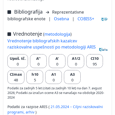
Bibliografija
Reprezentativne
bibliografske enote
|
Osebna
|
COBISS+
Vrednotenje
(
metodologija
)
Vrednotenje bibliografskih kazalcev
raziskovalne uspešnosti po metodologiji ARIS
Upoš. tč.
A''
A'
A1/2
CI10
0
0
0
0
95
CImax
h10
A1
A3
48
5
0
0
Podatki za zadnjih 5 let (citati za zadnjih 10 let) na dan 7. avgust
2026; Podatki za izračun ocene A3 se nanašajo na obdobje 2020-
2024
Podatki za razpise ARIS (
21.05.2024 – Ciljni raziskovalni
programi,
arhiv
)