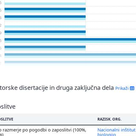
6
5
3
2
9
6
5
4
3
orske disertacije in druga zaključna dela
Prikaži
slitve
OSLITVE
RAZISK. ORG.
 razmerje po pogodbi o zaposlitvi (100%,
Nacionalni inštitut
%)
biologijo