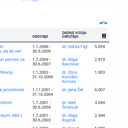
ZADNJI VODJA
ŠTEV. PUBLIKAC
OBDOBJE
OBDOBJA
in
1.1.2006 -
dr. Nikita Fajt
5.054
, da ali ne?
30.9.2009
njun pomen za
1.7.2004 -
dr. Maja
2.919
30.6.2007
Ravnikar
ikaciji
1.1.2002 -
dr. Zora
1.903
31.10.2004
Korošec-
Koruza
e prisotnosti
1.11.2001 -
dr. Jana Žel
6.007
31.10.2004
olitnih
1.7.2001 -
dr. Aleš
3.044
30.6.2004
Štrancar
ntum, Mill.)
1.7.2001 -
dr. Maja
2.344
30.6.2003
Rupnik