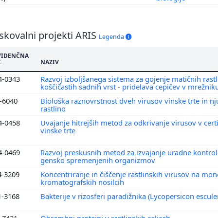
skovalni projekti ARIS
Legenda
VIDENČNA
.
NAZIV
4-0343
Razvoj izboljšanega sistema za gojenje matičnih rastl
koščičastih sadnih vrst - pridelava cepičev v mrežniku
1-6040
Biološka raznovrstnost dveh virusov vinske trte in 
rastlino
4-0458
Uvajanje hitrejših metod za odkrivanje virusov v certif
vinske trte
4-0469
Razvoj preskusnih metod za izvajanje uradne kontrol
gensko spremenjenih organizmov
4-3209
Koncentriranje in čiščenje rastlinskih virusov na mon
kromatografskih nosilcih
1-3168
Bakterije v rizosferi paradižnika (Lycopersicon escule