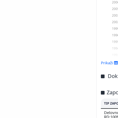
200
200
200
200
199
199
199
199
199
Prikaži
Dokt
Zapo
TIP ZAP
Delovno
RD:100