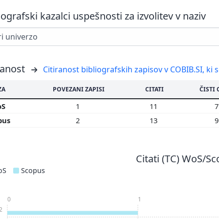
iografski kazalci uspešnosti za izvolitev v naziv
ranost
Citiranost bibliografskih zapisov v COBIB.SI, ki 
ZA
POVEZANI ZAPISI
CITATI
ČISTI 
oS
1
11
pus
2
13
Citati (TC) WoS/S
oS
Scopus
0
1
2