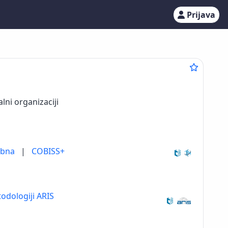
Prijava
alni organizaciji
ebna
|
COBISS+
odologiji ARIS