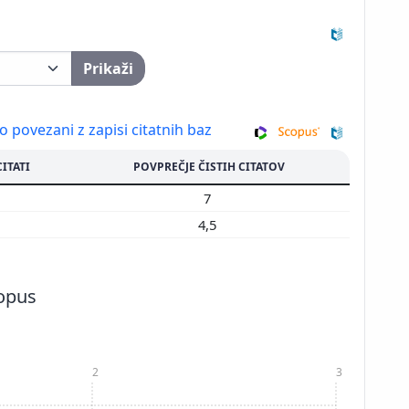
Prikaži
so povezani z zapisi citatnih baz
CITATI
POVPREČJE ČISTIH CITATOV
7
7
9
4,5
copus
2
3