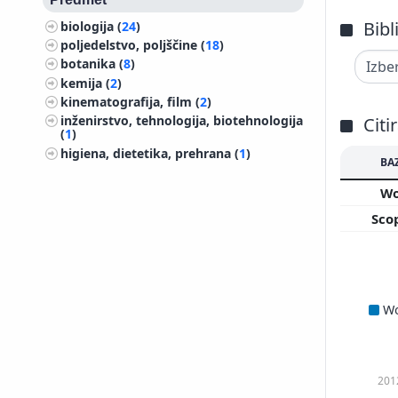
Bibl
biologija (
24
)
poljedelstvo, poljščine (
18
)
botanika (
8
)
kemija (
2
)
kinematografija, film (
2
)
inženirstvo, tehnologija, biotehnologija
Citi
(
1
)
higiena, dietetika, prehrana (
1
)
BA
W
Sco
W
201