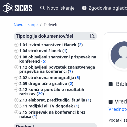
Novo iskanje
Zgodovina ogled
Novo iskanje
Zadetek
Tipologija dokumentov/del
1.01
izvirni znanstveni članek (
2
)
1.04
strokovni članek (
1
)
1.08
objavljeni znanstveni prispevek na
konferenci (
5
)
1.12
objavljeni povzetek znanstvenega
prispevka na konferenci (
7
)
2.02
strokovna monografija (
5
)
Bibl
2.05
drugo učno gradivo (
2
)
2.12
končno poročilo o rezultatih
raziskav (
29
)
2.13
elaborat, predštudija, študija (
1
)
Vred
3.11
radijski ali TV dogodek (
1
)
Vrednote
3.15
prispevek na konferenci brez
natisa (
1
)
Podatki z
Predmet