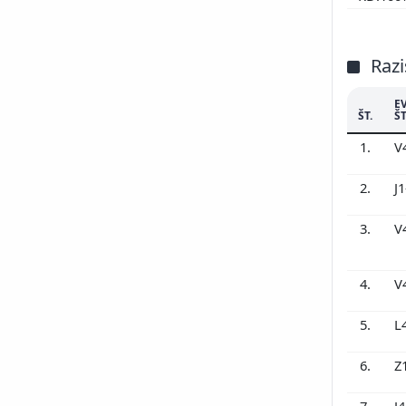
Razi
E
ŠT.
ŠT
1.
V
2.
J
3.
V
4.
V
5.
L
6.
Z