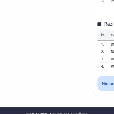
7.
J
Razi
ŠT.
E
1.
I
2.
I
3.
I
4.
P
Nimamo