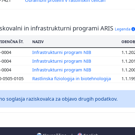
4-7421
Obrambni proteini v rastlinskih celicah
skovalni in infrastrukturni programi ARIS
Legenda
VIDENČNA ŠT.
NAZIV
OBDOB
0-0004
Infrastrukturni program NIB
1.1.20
0-0004
Infrastrukturni program NIB
1.1.20
0-0004
Infrastrukturni program NIB
1.1.20
0-0505-0105
Rastlinska fiziologija in biotehnologija
1.1.19
 soglasja raziskovalca za objavo drugih podatkov.