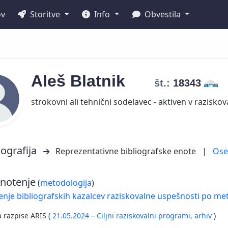
ov
Storitve
Info
Obvestila
Aleš
Blatnik
št.:
18343
strokovni ali tehnični sodelavec - aktiven v raziskov
iografija
Reprezentativne bibliografske enote
|
Os
notenje
(
metodologija
)
nje bibliografskih kazalcev raziskovalne uspešnosti po met
a razpise ARIS (
21.05.2024 – Ciljni raziskovalni programi,
arhiv
)