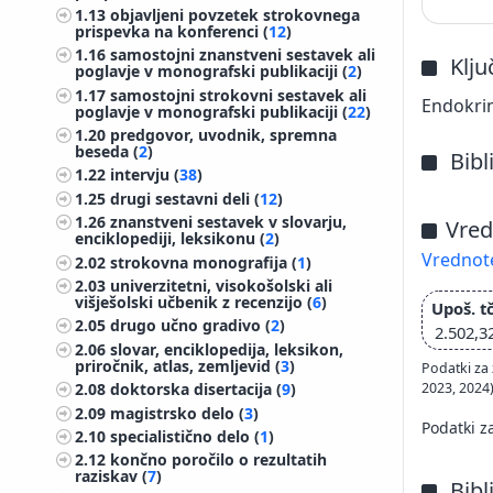
1.13
objavljeni povzetek strokovnega
prispevka na konferenci (
12
)
1.16
samostojni znanstveni sestavek ali
Klj
poglavje v monografski publikaciji (
2
)
1.17
samostojni strokovni sestavek ali
Endokrin
poglavje v monografski publikaciji (
22
)
1.20
predgovor, uvodnik, spremna
beseda (
2
)
Bibl
1.22
intervju (
38
)
1.25
drugi sestavni deli (
12
)
1.26
znanstveni sestavek v slovarju,
Vred
enciklopediji, leksikonu (
2
)
Vrednote
2.02
strokovna monografija (
1
)
2.03
univerzitetni, visokošolski ali
višješolski učbenik z recenzijo (
6
)
Upoš. tč
2.05
drugo učno gradivo (
2
)
2.502,3
2.06
slovar, enciklopedija, leksikon,
priročnik, atlas, zemljevid (
3
)
Podatki za 
2023, 2024
2.08
doktorska disertacija (
9
)
2.09
magistrsko delo (
3
)
Podatki z
2.10
specialistično delo (
1
)
2.12
končno poročilo o rezultatih
raziskav (
7
)
Bibl