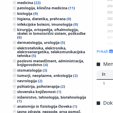
medicina (
22
)
202
patologija, klinična medicina (
11
)
202
biologija (
9
)
202
higiena, dietetika, prehrana (
9
)
infekcijske bolezni, imunologija (
9
)
202
kirurgija, ortopedija, oftalmologija,
202
skelet in lomotorični sistem, poškodbe
(
6
)
201
dermatologija, urologija (
5
)
201
elektrotehnika, elektronika,
201
Prikaži
elektroenergetika, telekomunikacijska
tehnika (
5
)
201
poslovni menedžment, administracija,
201
Men
knjigovodstvo (
4
)
201
stomatologija (
3
)
ŠT.
201
tumorji, neoplazme, onkologija (
2
)
nevrologija (
2
)
201
1
psihiatrija, psihoterapija (
2
)
201
slovenska književnost (
1
)
201
inženirstvo, tehnologija, biotehnologija
200
(
1
)
Dokt
anatomija in fiziologija človeka (
1
)
200
javno zdravje, nezgode, prva pomoč,
200