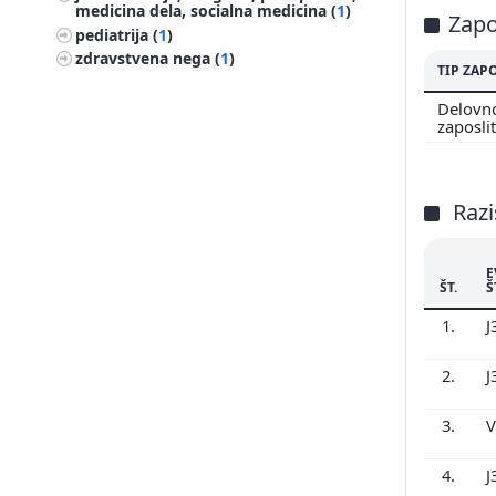
medicina dela, socialna medicina (
1
)
Zapo
200
pediatrija (
1
)
200
zdravstvena nega (
1
)
TIP ZAP
200
Delovn
200
zaposli
200
200
200
Razi
E
ŠT.
Š
1.
J
2.
J
3.
V
4.
J