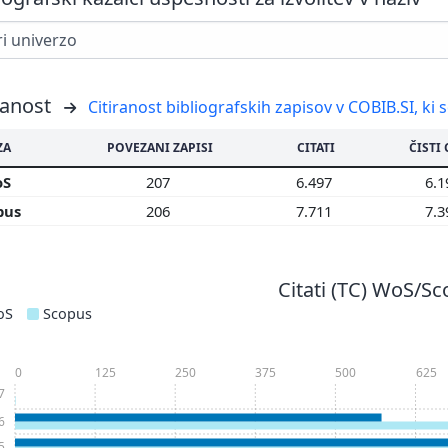
ranost
Citiranost bibliografskih zapisov v COBIB.SI, ki 
ZA
POVEZANI ZAPISI
CITATI
ČISTI 
oS
207
6.497
6.
pus
206
7.711
7.
Citati (TC) WoS/S
oS
Scopus
0
125
250
375
500
625
7
6
5