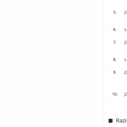
5.
J
6.
L
7.
J
8.
L
9.
J
10.
J
Razi