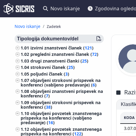
Novo iskanje
Zgodovina ogled
Novo iskanje
Zadetek
Tipologija dokumentov/del
1.01
izvirni znanstveni članek (
121
)
1.02
pregledni znanstveni članek (
72
)
1.03
drugi znanstveni članki (
25
)
1.04
strokovni članek (
25
)
1.05
poljudni članek (
3
)
1.07
objavljeni strokovni prispevek na
konferenci (vabljeno predavanje) (
6
)
Razi
1.08
objavljeni znanstveni prispevek na
konferenci (
7
)
1.09
objavljeni strokovni prispevek na
Klasif
konferenci (
38
)
1.10
objavljeni povzetek znanstvenega
KODA
prispevka na konferenci (vabljeno
predavanje) (
16
)
3.07.
1.12
objavljeni povzetek znanstvenega
prispevka na konferenci (
122
)