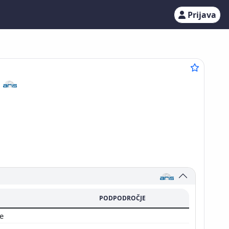
Prijava
2
PODPODROČJE
je