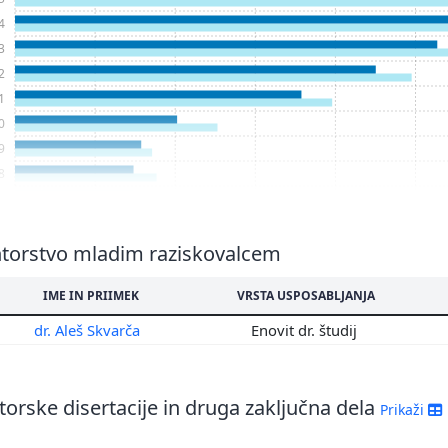
4
3
2
1
0
9
8
7
6
5
torstvo mladim raziskovalcem
4
IME IN PRIIMEK
VRSTA USPOSABLJANJA
3
2
dr. Aleš Skvarča
Enovit dr. študij
1
0
9
orske disertacije in druga zaključna dela
Prikaži
8
7