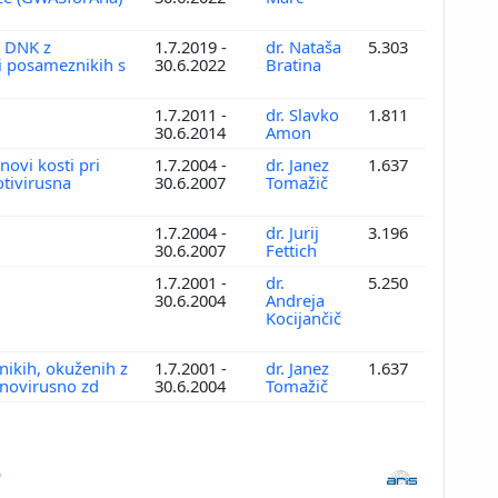
e DNK z
1.7.2019 -
dr. Nataša
5.303
i posameznikih s
30.6.2022
Bratina
1.7.2011 -
dr. Slavko
1.811
30.6.2014
Amon
novi kosti pri
1.7.2004 -
dr. Janez
1.637
otivirusna
30.6.2007
Tomažič
1.7.2004 -
dr. Jurij
3.196
30.6.2007
Fettich
h
1.7.2001 -
dr.
5.250
30.6.2004
Andreja
Kocijančič
nikih, okuženih z
1.7.2001 -
dr. Janez
1.637
etnovirusno zd
30.6.2004
Tomažič