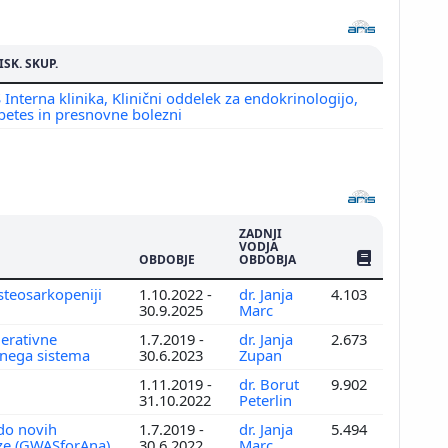
ISK. SKUP.
 Interna klinika, Klinični oddelek za endokrinologijo,
betes in presnovne bolezni
ZADNJI
VODJA
ŠTEV. PUBLIKAC
OBDOBJE
OBDOBJA
steosarkopeniji
1.10.2022 -
dr. Janja
4.103
30.9.2025
Marc
erativne
1.7.2019 -
dr. Janja
2.673
etnega sistema
30.6.2023
Zupan
1.11.2019 -
dr. Borut
9.902
31.10.2022
Peterlin
 do novih
1.7.2019 -
dr. Janja
5.494
oze (GWASforAna)
30.6.2022
Marc