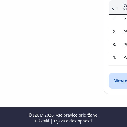
E
ŠT.
ŠT
1.
P
2.
P
3.
P
4.
P
Nimamo
©
IZUM
2026. Vse pravice pridržane.
Piškotki
|
Izjava o dostopnosti