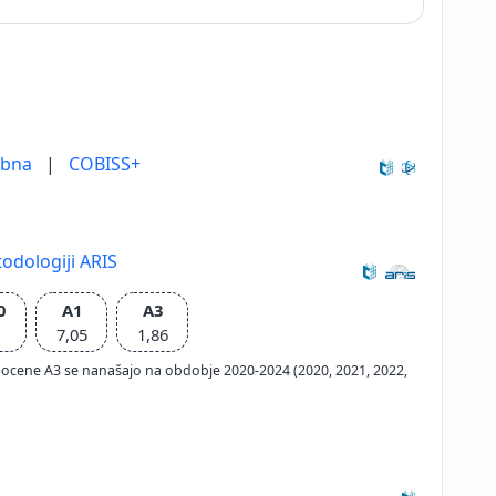
ebna
|
COBISS+
odologiji ARIS
0
A1
A3
7,05
1,86
ačun ocene A3 se nanašajo na obdobje 2020-2024 (2020, 2021, 2022,