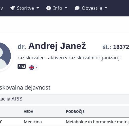
ov
Storitve
Info
Obvestila
Andrej
Janež
dr.
št.:
1837
raziskovalec - aktiven v raziskovalni organizaciji
Znanje tujih jezikov
skovalna dejavnost
ikacija ARIS
VEDA
PODROČJE
00
Medicina
Metabolne in hormonske motn