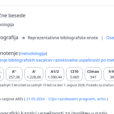
učne besede
ologija
iografija
Reprezentativne bibliografske enote
|
Os
notenje
(
metodologija
)
nje bibliografskih kazalcev raziskovalne uspešnosti po met
.
A''
A'
A1/2
CI10
CImax
h1
2
257,36
1.228,06
1.590,44
5.665
547
39
zadnjih 5 let (citati za zadnjih 10 let) na dan 7. avgust 2026; Podatki za izr
)
a razpise ARIS (
21.05.2024 – Ciljni raziskovalni programi,
arhiv
)
iografski kazalci uspešnosti za izvolitev v naziv