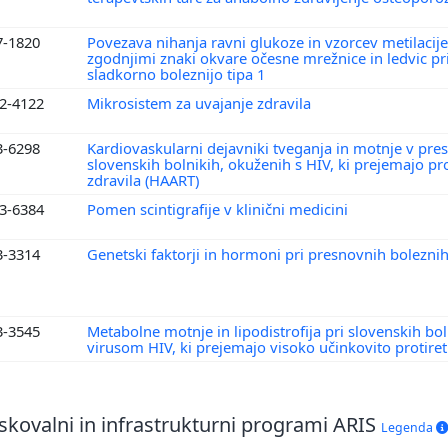
7-1820
Povezava nihanja ravni glukoze in vzorcev metilacij
zgodnjimi znaki okvare očesne mrežnice in ledvic pr
sladkorno boleznijo tipa 1
2-4122
Mikrosistem za uvajanje zdravila
3-6298
Kardiovaskularni dejavniki tveganja in motnje v pres
slovenskih bolnikih, okuženih s HIV, ki prejemajo pr
zdravila (HAART)
3-6384
Pomen scintigrafije v klinični medicini
3-3314
Genetski faktorji in hormoni pri presnovnih bolezni
3-3545
Metabolne motnje in lipodistrofija pri slovenskih bol
virusom HIV, ki prejemajo visoko učinkovito protir
skovalni in infrastrukturni programi ARIS
Legenda