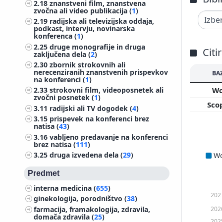
2.18
znanstveni film, znanstvena
zvočna ali video publikacija (
1
)
2.19
radijska ali televizijska oddaja,
podkast, intervju, novinarska
konferenca (
1
)
2.25
druge monografije in druga
Citi
zaključena dela (
2
)
2.30
zbornik strokovnih ali
nerecenziranih znanstvenih prispevkov
BA
na konferenci (
1
)
W
2.33
strokovni film, videoposnetek ali
zvočni posnetek (
1
)
Sco
3.11
radijski ali TV dogodek (
4
)
3.15
prispevek na konferenci brez
natisa (
43
)
3.16
vabljeno predavanje na konferenci
brez natisa (
111
)
3.25
druga izvedena dela (
29
)
W
Predmet
interna medicina (
655
)
202
ginekologija, porodništvo (
38
)
202
farmacija, framakologija, zdravila,
domača zdravila (
25
)
202