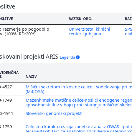
slitve
6
5
OSLITVE
RAZISK. ORG.
RAZ
4
o razmerje po pogodbi o
Univerzitetni klinični
SPS
3
tvi (100%, RD:20%)
center Ljubljana
dia
2
1
0
skovalni projekti ARIS
Legenda
VIDENČNA
T.
NAZIV
3-4527
Mišični sekretom in kostne celice - sodelovanje pri o
(MiKOSA)
3-1749
Mezenhimske matične celice-nosilci endogene regen
sposobnosti tkiv v boju proti staranju mišično-skel
3-1911
Slovenski genomski projekt
3-1759
Celostna karakterizacija zadetkov analiz GWAS - pot
terapevtskih tarč za anabolno zdravljenje osteopor