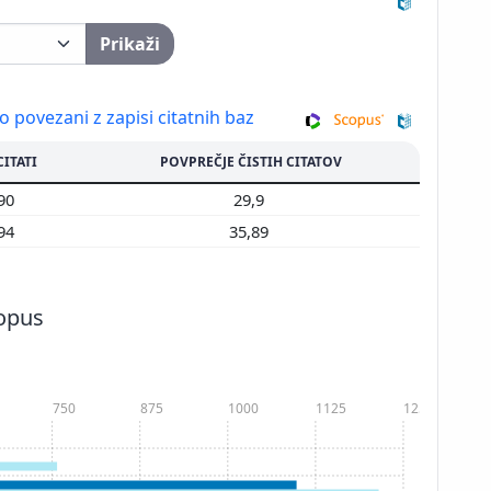
Prikaži
so povezani z zapisi citatnih baz
CITATI
POVPREČJE ČISTIH CITATOV
190
29,9
394
35,89
copus
750
875
1000
1125
1250