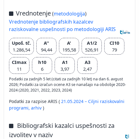
Vrednotenje
(
metodologija
)
Vrednotenje bibliografskih kazalcev
raziskovalne uspešnosti po metodologiji ARIS
Upoš. tč.
A''
A'
A1/2
CI10
1.286,54
94,44
195,58
526,91
79
CImax
h10
A1
A3
11
6
3,97
2,47
Podatki za zadnjih 5 let (citati za zadnjih 10 let) na dan 6. avgust
2026; Podatki za izračun ocene A3 se nanašajo na obdobje 2020-
2024 (2020, 2021, 2022, 2023, 2024)
Podatki za razpise ARIS (
21.05.2024 – Ciljni raziskovalni
programi,
arhiv
)
Bibliografski kazalci uspešnosti za
izvolitev v naziv