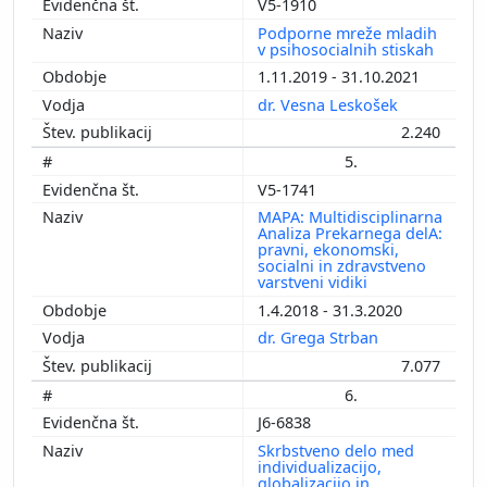
V5-1910
Podporne mreže mladih
v psihosocialnih stiskah
1.11.2019 - 31.10.2021
dr. Vesna Leskošek
2.240
5.
V5-1741
MAPA: Multidisciplinarna
Analiza Prekarnega delA:
pravni, ekonomski,
socialni in zdravstveno
varstveni vidiki
1.4.2018 - 31.3.2020
dr. Grega Strban
7.077
6.
J6-6838
Skrbstveno delo med
individualizacijo,
globalizacijo in