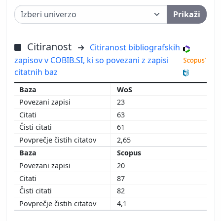
Prikaži
Citiranost
Citiranost bibliografskih
zapisov v COBIB.SI, ki so povezani z zapisi
citatnih baz
WoS
23
63
61
2,65
Scopus
20
87
82
4,1