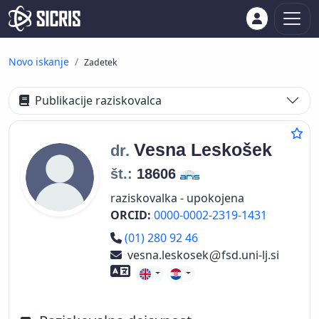
Novo iskanje
Zadetek
Publikacije raziskovalca
Vesna
Leskošek
dr.
št.:
18606
raziskovalka - upokojena
ORCID:
0000-0002-2319-1431
Telefon
(01) 280 92 46
vesna.leskosek
fsd.uni-lj.si
Znanje tujih jezikov