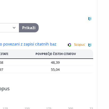
Prikaži
so povezani z zapisi citatnih baz
CITATI
POVPREČJE ČISTIH CITATOV
468
48,39
697
55,04
copus
125
150
175
200
225