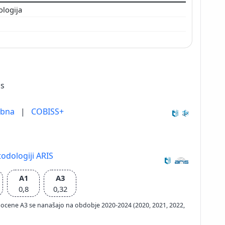
ologija
is
ebna
|
COBISS+
odologiji ARIS
A1
A3
0,8
0,32
ačun ocene A3 se nanašajo na obdobje 2020-2024 (2020, 2021, 2022,