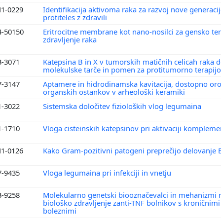
1-0229
Identifikacija aktivoma raka za razvoj nove generaci
protiteles z zdravili
4-50150
Eritrocitne membrane kot nano-nosilci za gensko ter
zdravljenje raka
3-3071
Katepsina B in X v tumorskih matičnih celicah raka d
molekulske tarče in pomen za protitumorno terapij
7-3147
Aptamere in hidrodinamska kavitacija, dostopno oro
organskih ostankov v arheološki keramiki
1-3022
Sistemska določitev fizioloških vlog legumaina
1-1710
Vloga cisteinskih katepsinov pri aktivaciji kompleme
1-0126
Kako Gram-pozitivni patogeni preprečijo delovanje
7-9435
Vloga legumaina pri infekciji in vnetju
3-9258
Molekularno genetski biooznačevalci in mehanizmi 
biološko zdravljenje zanti-TNF bolnikov s kroničnim
boleznimi