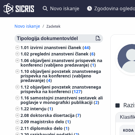
Novo iskanje
Zgodovina ogled
Novo iskanje
Zadetek
Tipologija dokumentov/del
1.01
izvirni znanstveni članek (
44
)
1.02
pregledni znanstveni članek (
6
)
1.06
objavljeni znanstveni prispevek na
konferenci (vabljeno predavanje) (
1
)
1.10
objavljeni povzetek znanstvenega
prispevka na konferenci (vabljeno
predavanje) (
4
)
1.12
objavljeni povzetek znanstvenega
prispevka na konferenci (
127
)
1.16
samostojni znanstveni sestavek ali
poglavje v monografski publikaciji (
2
)
Razi
1.22
intervju (
1
)
2.08
doktorska disertacija (
7
)
Klasif
2.09
magistrsko delo (
1
)
2.11
diplomsko delo (
1
)
KODA
2.20
raziskovalni podatki (
2
)