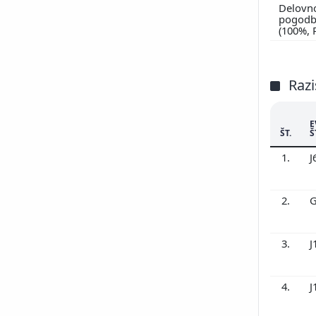
Delovn
pogodbi
(100%,
Razi
E
ŠT.
Š
1.
J
2.
G
3.
J
4.
J