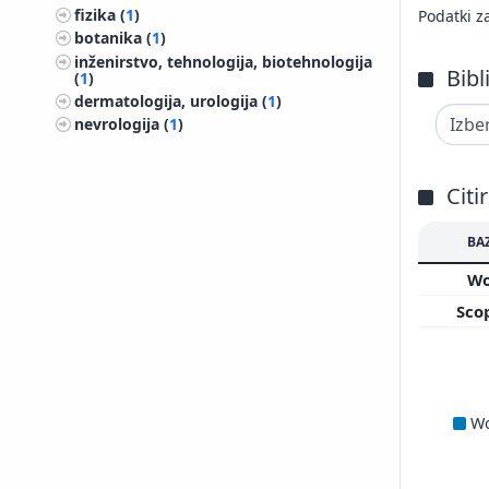
fizika (
1
)
Podatki z
botanika (
1
)
inženirstvo, tehnologija, biotehnologija
Bibl
(
1
)
dermatologija, urologija (
1
)
nevrologija (
1
)
Citi
BA
W
Sco
W