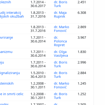
boleznih
1.7.2014 -
dr. Boris
2.451
30.6.2017
Turk
ij interakcij
1.8.2013 -
dr. Maja
6.308
dijskih okužbah
31.7.2016
Rupnik
1.8.2013 -
dr. Marko
2.869
31.7.2016
Fonović
vriranje
1.7.2011 -
dr.
3.967
30.6.2014
Polonca
Ropret
ehanizmu
1.7.2011 -
dr. Olga
1.830
30.6.2014
Vasiljeva
anju
1.7.2011 -
dr. Boris
2.996
30.6.2014
Turk
ignaliziranju
1.5.2010 -
dr. Boris
2.884
30.4.2013
Turk
steinskih
1.2.2008 -
dr. Marko
1.245
30.1.2011
Fonović
e in smrti celic
1.2.2008 -
dr. Boris
1.252
30.1.2011
Turk
roidni
1.7.2007 -
dr.
2.505