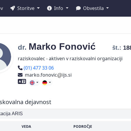
ov
Storitve
Info
Obvestila
Marko
Fonović
dr.
št.:
18
raziskovalec - aktiven v raziskovalni organizaciji
Telefon
(01) 477 33 06
marko.fonovic
ijs.si
Znanje tujih jezikov
skovalna dejavnost
ikacija ARIS
VEDA
PODROČJE