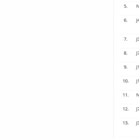
5.
N
6.
J
7.
J
8.
J
9.
J
10.
J
11.
N
12.
J
13.
J