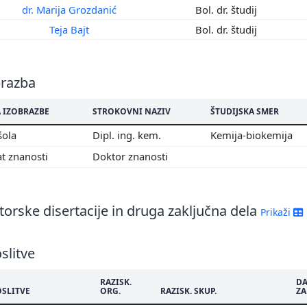
dr. Marija Grozdanić
Bol. dr. študij
8
Teja Bajt
Bol. dr. študij
7
6
5
brazba
4
3
 IZOBRAZBE
STROKOVNI NAZIV
ŠTUDIJSKA SMER
šola
Dipl. ing. kem.
Kemija-biokemija
t znanosti
Doktor znanosti
orske disertacije in druga zaključna dela
Prikaži
slitve
RAZISK.
D
OSLITVE
ORG.
RAZISK. SKUP.
ZA