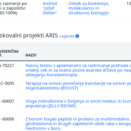
o razmerje po
Institut
Odsek za biokemijo,
15
 o zaposlitvi
"Jožef
molekularno in
 RD:100%)
Stefan"
strukturno biologijo
skovalni projekti ARIS
Legenda
VIDENČNA
T.
NAZIV
6-70221
Razvoj testov z aptamerami za razkrivanje prehoda i
srednji vek in za oceno pozne avarske države po n
obleganju Konstantinopla
C-0005
Terapija na osnovi povečanja translacije na osnovi 
oligonukleotidov (BOOST)
1-60007
Vloga mikrobioma v življenju in smrti meduz, ki tvo
populacije (JELLY-BIOME)
1-60006
Z borom bogati peptidi in proteini za multimodalno 
glioblastoma in drugih zapletenih oblik raka s terapi
nevtronov v boru