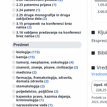
1.05.
2.23
patentna prijava (
1
)
2.24
patent (
1
)
3.00.
2.25
druge monografije in druga
zaključena dela (
2
)
3.15
prispevek na konferenci brez
natisa (
2
)
Klj
3.16
vabljeno predavanje na konferenci
brez natisa (
3
)
Ekspresi
Predmet
Bibl
biologija (
172
)
kemija (
15
)
tumorji, neoplazme, onkologija (
4
)
Vred
znanost, znanje, pisave, civilizacija (
2
)
medicina (
2
)
Vrednote
farmacija, framakologija, zdravila,
domača zdravila (
2
)
Upoš. tč
stomatologija (
2
)
228,25
poljedelstvo, poljščine (
2
)
kazensko pravo, kazniva dejanja,
Podatki za 
kriminologija (
1
)
2023, 2024
naravoslovne vede (
1
)