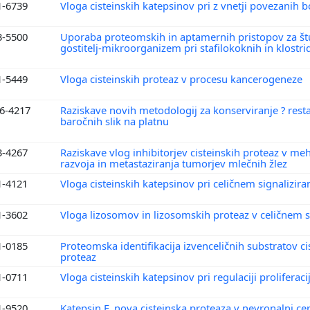
1-6739
Vloga cisteinskih katepsinov pri z vnetji povezanih 
3-5500
Uporaba proteomskih in aptamernih pristopov za štud
gostitelj-mikroorganizem pri stafilokoknih in klostri
1-5449
Vloga cisteinskih proteaz v procesu kancerogeneze
6-4217
Raziskave novih metodologij za konserviranje ? resta
baročnih slik na platnu
3-4267
Raziskave vlog inhibitorjev cisteinskih proteaz v m
razvoja in metastaziranja tumorjev mlečnih žlez
1-4121
Vloga cisteinskih katepsinov pri celičnem signalizir
1-3602
Vloga lizosomov in lizosomskih proteaz v celičnem s
1-0185
Proteomska identifikacija izvenceličnih substratov ci
proteaz
1-0711
Vloga cisteinskih katepsinov pri regulaciji proliferacij
1-9520
Katepsin F, nova cisteinska proteaza v nevronalni ce