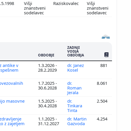
.5.1998
Višji
Raziskovalec
Višji
znanstveni
znanstveni
sodelavec
sodelavec
ZADNJI
VODJA
ŠTEV. PUBLIKAC
OBDOBJE
OBDOBJA
z antike v
1.3.2026 -
dr. Janez
881
euspešnem
28.2.2029
Kosel
povezovalnih
1.7.2025 -
dr.
8.061
30.6.2028
Roman
Jerala
rijo masovne
1.5.2025 -
dr.
2.504
30.4.2028
Tinkara
Tinta
zdravljenje
1.1.2025 -
dr. Martin
4.254
jo z zajetjem
31.12.2027
Gazvoda