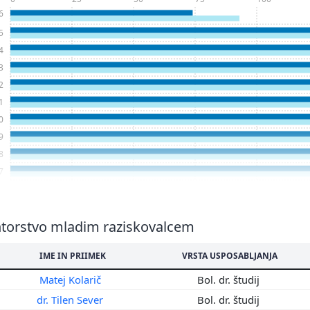
6
5
4
3
2
1
0
9
8
7
6
5
4
torstvo mladim raziskovalcem
3
IME IN PRIIMEK
VRSTA USPOSABLJANJA
2
1
Matej Kolarič
Bol. dr. študij
0
dr. Tilen Sever
Bol. dr. študij
9