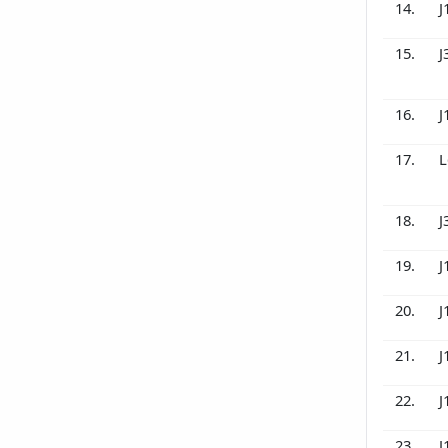
14.
J
15.
J
16.
J
17.
L
18.
J
19.
J
20.
J
21.
J
22.
J
23.
J