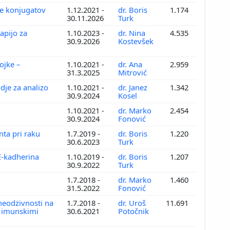
je konjugatov
1.12.2021 -
dr. Boris
1.174
30.11.2026
Turk
apijo za
1.10.2023 -
dr. Nina
4.535
30.9.2026
Kostevšek
ojke –
1.10.2021 -
dr. Ana
2.959
o
31.3.2025
Mitrović
dje za analizo
1.10.2021 -
dr. Janez
1.342
30.9.2024
Kosel
1.10.2021 -
dr. Marko
2.454
30.9.2024
Fonović
nta pri raku
1.7.2019 -
dr. Boris
1.220
30.6.2023
Turk
 E-kadherina
1.10.2019 -
dr. Boris
1.207
30.9.2022
Turk
1.7.2018 -
dr. Marko
1.460
31.5.2022
Fonović
neodzivnosti na
1.7.2018 -
dr. Uroš
11.691
i imunskimi
30.6.2021
Potočnik