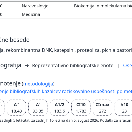
00
Naravoslovje
Biokemija in molekularna bi
00
Medicina
učne besede
ja, rekombinantna DNK, katepsini, proteoliza, pichia pastor
iografija
Reprezentativne bibliografske enote
|
Os
notenje
(
metodologija
)
nje bibliografskih kazalcev raziskovalne uspešnosti po met
.
A''
A'
A1/2
CI10
CImax
h10
18,43
93,35
183,6
1.783
272
23
zadnjih 5 let (citati za zadnjih 10 let) na dan 5. avgust 2026; Podatki za izr
)