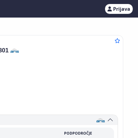
Prijava
801
PODPODROČJE