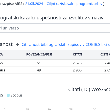
a razpise ARIS (
21.05.2024 – Ciljni raziskovalni programi,
arhiv
)
iografski kazalci uspešnosti za izvolitev v naziv
ranost
Citiranost bibliografskih zapisov v COBIB.SI, ki 
ZA
POVEZANI ZAPISI
CITATI
ČISTI 
oS
51
2.675
2.
pus
49
2.905
2.
Citati (TC) WoS/S
oS
Scopus
0
25
50
75
100