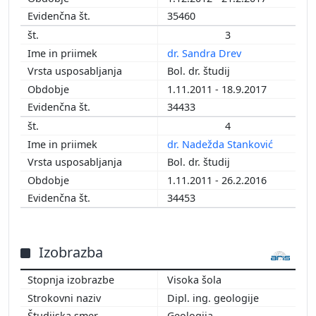
35460
2004
2003
3
2002
dr. Sandra Drev
2001
Bol. dr. študij
2000
1.11.2011 - 18.9.2017
34433
4
dr. Nadežda Stanković
Bol. dr. študij
1.11.2011 - 26.2.2016
34453
Izobrazba
Visoka šola
Dipl. ing. geologije
Geologija