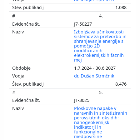
1.088
4.
J7-50227
Izboljšava učinkovitosti
sistemov za pretvorbo in
shranjevanje energije s
pomočjo 2D
modificiranih
elektrokemijskih faznih
mej
1.7.2024 - 30.6.2027
dr. Dušan Strmčnik
8.476
5.
J1-3025
Ploskovne napake v
naravnih in sintetiziranih
perovskitnih oksidih:
nanogeokemijski
indikatorji in
funkcionalne
medpovršine