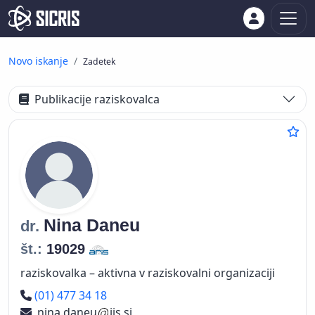
Novo iskanje
Zadetek
Publikacije raziskovalca
Nina
Daneu
dr.
št.:
19029
raziskovalka – aktivna v raziskovalni organizaciji
Telefon
(01) 477 34 18
nina.daneu
ijs.si