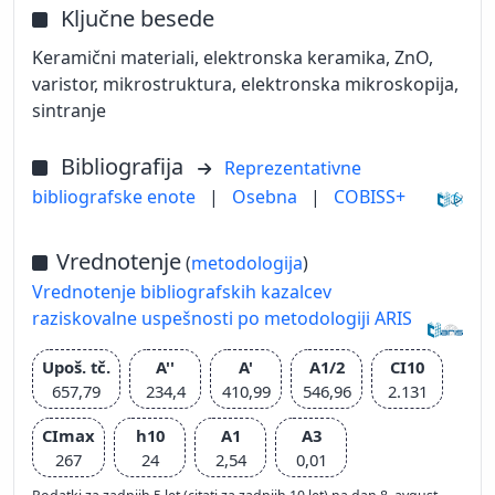
Ključne besede
Keramični materiali, elektronska keramika, ZnO,
varistor, mikrostruktura, elektronska mikroskopija,
sintranje
Bibliografija
Reprezentativne
bibliografske enote
|
Osebna
|
COBISS+
Vrednotenje
(
metodologija
)
Vrednotenje bibliografskih kazalcev
raziskovalne uspešnosti po metodologiji ARIS
Upoš. tč.
A''
A'
A1/2
CI10
657,79
234,4
410,99
546,96
2.131
CImax
h10
A1
A3
267
24
2,54
0,01