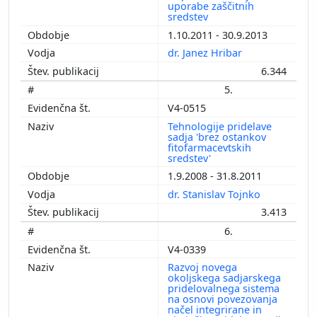
uporabe zaščitnih
sredstev
1.10.2011 - 30.9.2013
dr. Janez Hribar
6.344
5.
V4-0515
Tehnologije pridelave
sadja 'brez ostankov
fitofarmacevtskih
sredstev'
1.9.2008 - 31.8.2011
dr. Stanislav Tojnko
3.413
6.
V4-0339
Razvoj novega
okoljskega sadjarskega
pridelovalnega sistema
na osnovi povezovanja
načel integrirane in