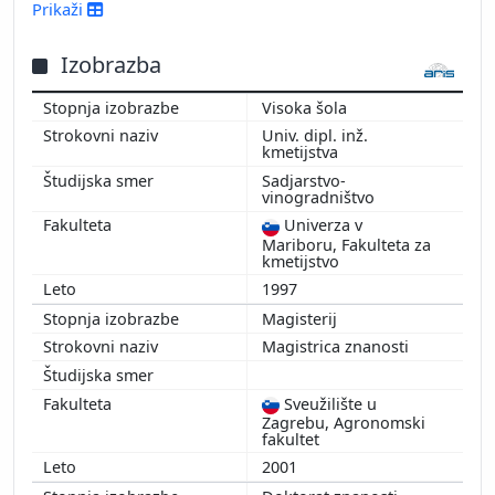
2016
Prikaži
2015
2014
Izobrazba
2013
Visoka šola
2012
Univ. dipl. inž.
2011
kmetijstva
2010
Sadjarstvo-
vinogradništvo
2009
2008
Univerza v
Mariboru, Fakulteta za
kmetijstvo
1997
Magisterij
Magistrica znanosti
Sveužilište u
Zagrebu, Agronomski
fakultet
2001