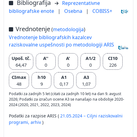
Bibliografija
Reprezentativne
bibliografske enote
|
Osebna
|
COBISS+
Vrednotenje
(
metodologija
)
Vrednotenje bibliografskih kazalcev
raziskovalne uspešnosti po metodologiji ARIS
Upoš. tč.
A''
A'
A1/2
CI10
64,47
0
0
0
226
CImax
h10
A1
A3
48
9
0,17
1,07
Podatki za zadnjih 5 let (citati za zadnjih 10 let) na dan 9. avgust
2026; Podatki za izračun ocene A3 se nanašajo na obdobje 2020-
2024 (2020, 2021, 2022, 2023, 2024)
Podatki za razpise ARIS (
21.05.2024 – Ciljni raziskovalni
programi,
arhiv
)