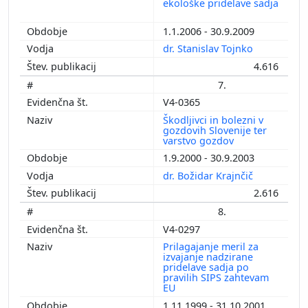
ekološke pridelave sadja
1.1.2006 - 30.9.2009
dr. Stanislav Tojnko
4.616
7.
V4-0365
Škodljivci in bolezni v
gozdovih Slovenije ter
varstvo gozdov
1.9.2000 - 30.9.2003
dr. Božidar Krajnčič
2.616
8.
V4-0297
Prilagajanje meril za
izvajanje nadzirane
pridelave sadja po
pravilih SIPS zahtevam
EU
1.11.1999 - 31.10.2001