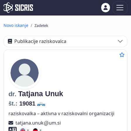
Novo iskanje
Zadetek
Publikacije raziskovalca
Tatjana
Unuk
dr.
št.:
19081
raziskovalka – aktivna v raziskovalni organizaciji
tatjana.unuk
um.si
Znanje tujih jezikov