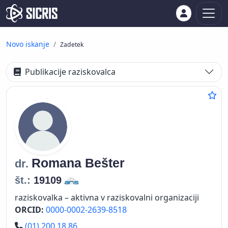
Novo iskanje
Zadetek
Publikacije raziskovalca
Romana
Bešter
dr.
št.:
19109
raziskovalka – aktivna v raziskovalni organizaciji
ORCID:
0000-0002-2639-8518
Telefon
(01) 200 18 86