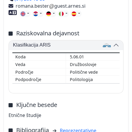
romana.bester
guest.arnes.si
Znanje tujih jezikov
Raziskovalna dejavnost
Klasifikacija ARIS
5.06.01
Družboslovje
Politične vede
Politologija
Ključne besede
Etnične študije
Bibliografija
Reprezentativne