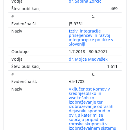
dr. Sabina Zorčič
469
5.
J5-9351
Izzivi integracije
priseljencev in razvoj
integracijske politike v
Sloveniji
1.7.2018 - 30.6.2021
dr. Mojca Medvešek
1.611
6.
V5-1703
Vključenost Romov v
srednješolsko in
visokošolsko
izobraževanje ter
izobraževanje odraslih:
dejavniki spodbud in
ovir, s katerimi se
soočajo pripadniki
romske skupnosti v
izobraževalnem sistemu