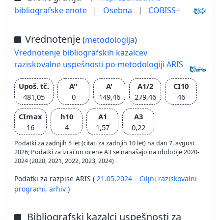
bibliografske enote
|
Osebna
|
COBISS+
Vrednotenje
(
metodologija
)
Vrednotenje bibliografskih kazalcev
raziskovalne uspešnosti po metodologiji ARIS
Upoš. tč.
A''
A'
A1/2
CI10
481,05
0
149,46
279,46
46
CImax
h10
A1
A3
16
4
1,57
0,22
Podatki za zadnjih 5 let (citati za zadnjih 10 let) na dan 7. avgust
2026; Podatki za izračun ocene A3 se nanašajo na obdobje 2020-
2024 (2020, 2021, 2022, 2023, 2024)
Podatki za razpise ARIS (
21.05.2024 – Ciljni raziskovalni
programi,
arhiv
)
Bibliografski kazalci uspešnosti za