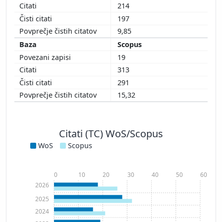
214
197
9,85
Scopus
19
313
291
15,32
Citati (TC) WoS/Scopus
WoS
Scopus
0
10
20
30
40
50
60
2026
2025
2024