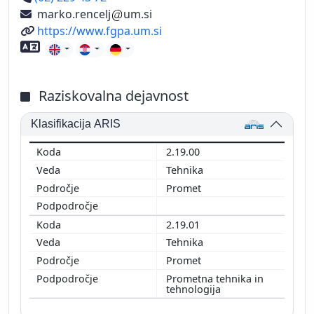
marko.rencelj
um.si
Spletni naslov
https://www.fgpa.um.si
Znanje tujih jezikov
Raziskovalna dejavnost
Klasifikacija ARIS
2.19.00
Tehnika
Promet
2.19.01
Tehnika
Promet
Prometna tehnika in
tehnologija