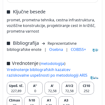
Ključne besede
promet, prometna tehnika, cestna infrastruktura,
voziščne konstrukcije, projektiranje cest in križišč,
prometna varnost
Bibliografija
Reprezentativne
bibliografske enote
|
Osebna
|
COBISS+
Vrednotenje
(
metodologija
)
Vrednotenje bibliografskih kazalcev
raziskovalne uspešnosti po metodologiji ARIS
Upoš. tč.
A''
A'
A1/2
CI10
227,89
0
72,58
72,58
252
CImax
h10
A1
A3