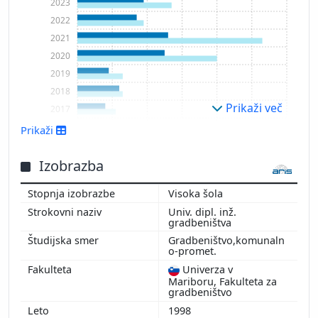
2023
2022
2021
2020
2019
2018
Prikaži več
2017
2016
Prikaži
2015
2014
Izobrazba
2013
Visoka šola
2012
Univ. dipl. inž.
2011
gradbeništva
Gradbeništvo,komunaln
o-promet.
Univerza v
Mariboru, Fakulteta za
gradbeništvo
1998