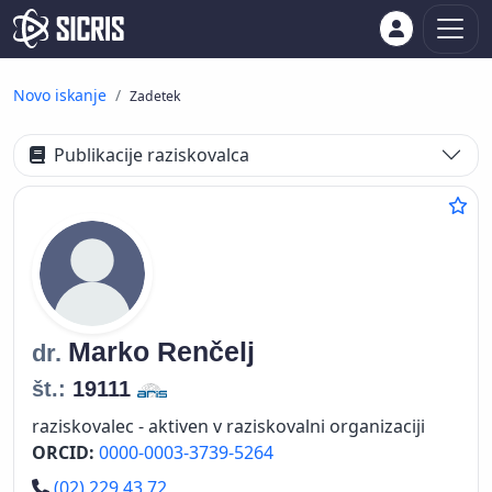
Novo iskanje
Zadetek
Publikacije raziskovalca
Marko
Renčelj
dr.
št.:
19111
raziskovalec - aktiven v raziskovalni organizaciji
ORCID:
0000-0003-3739-5264
Telefon
(02) 229 43 72