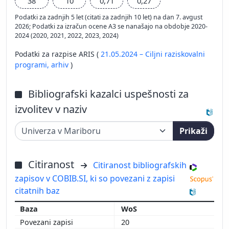
38
10
0,71
0,27
Podatki za zadnjih 5 let (citati za zadnjih 10 let) na dan 7. avgust
2026; Podatki za izračun ocene A3 se nanašajo na obdobje 2020-
2024 (2020, 2021, 2022, 2023, 2024)
Podatki za razpise ARIS (
21.05.2024 – Ciljni raziskovalni
programi,
arhiv
)
Bibliografski kazalci uspešnosti za
izvolitev v naziv
Prikaži
Citiranost
Citiranost bibliografskih
zapisov v COBIB.SI, ki so povezani z zapisi
citatnih baz
WoS
20