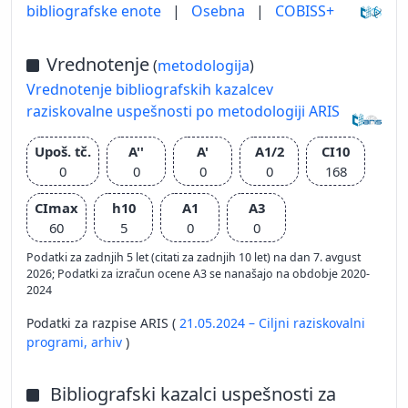
bibliografske enote
|
Osebna
|
COBISS+
Vrednotenje
(
metodologija
)
Vrednotenje bibliografskih kazalcev
raziskovalne uspešnosti po metodologiji ARIS
Upoš. tč.
A''
A'
A1/2
CI10
0
0
0
0
168
CImax
h10
A1
A3
60
5
0
0
Podatki za zadnjih 5 let (citati za zadnjih 10 let) na dan 7. avgust
2026; Podatki za izračun ocene A3 se nanašajo na obdobje 2020-
2024
Podatki za razpise ARIS (
21.05.2024 – Ciljni raziskovalni
programi,
arhiv
)
Bibliografski kazalci uspešnosti za