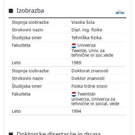
2015
2014
Izobrazba
2013
Visoka šola
2012
Dipl. ing. fizike
2010
Tehniška fizika
2009
Univerza
2008
Twente, Univ. za
2007
tehnične in soc.vede
2006
1989
2005
Doktorat znanosti
2004
Doktor znanosti
2003
Fizika trdne snovi
2002
Twentski
univerza, Univerza za
2000
tehnične in social. vede
1999
1994
1996
1995
1994
Doktorske disertacije in druga