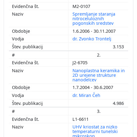
M2-0107
Spremljanje staranja
nitroceluloznih
pogonskih sredstev
1.6.2006 - 30.11.2007
dr. Zvonko Trontelj
3.153
2.
J2-6705
Nanoplastna keramika in
2D urejene strukture
nanodelcev
1.7.2004 - 30.6.2007
dr. Miran Čeh
4.986
3.
L1-6611
UHV kriostat za nizko
temperaturni tunelski
mikroskop