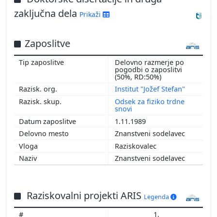
zaključna dela
Prikaži
Zaposlitve
Delovno razmerje po
pogodbi o zaposlitvi
(50%, RD:50%)
Institut "Jožef Stefan"
Odsek za fiziko trdne
snovi
1.11.1989
Znanstveni sodelavec
Raziskovalec
Znanstveni sodelavec
Raziskovalni projekti ARIS
Legenda
1.