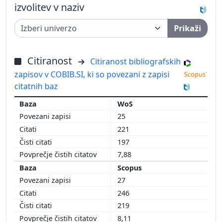
izvolitev v naziv
Prikaži
Citiranost
Citiranost bibliografskih
zapisov v COBIB.SI, ki so povezani z zapisi
citatnih baz
WoS
25
221
197
7,88
Scopus
27
246
219
8,11