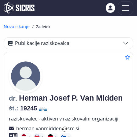
Novo iskanje
Zadetek
Publikacije raziskovalca
Herman Josef P.
Van Midden
dr.
št.:
19245
raziskovalec - aktiven v raziskovalni organizaciji
herman.vanmidden
src.si
Znanje tujih jezikov