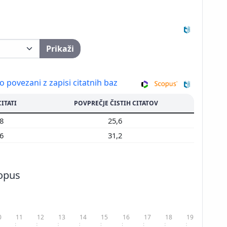
Prikaži
so povezani z zapisi citatnih baz
CITATI
POVPREČJE ČISTIH CITATOV
28
25,6
56
31,2
copus
0
11
12
13
14
15
16
17
18
19