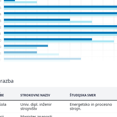
6
5
4
3
2
1
0
9
8
7
6
5
4
brazba
3
A
2
BE
STROKOVNI NAZIV
ŠTUDIJSKA SMER
1
šola
Univ. dipl. inženir
Energetsko in procesno
0
strojništv
strojn.
9
rij
Magister znanosti