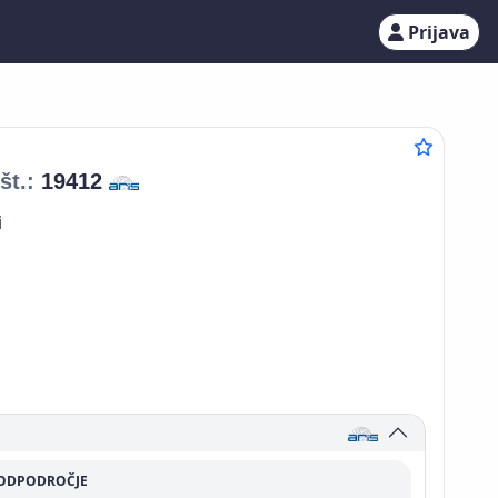
Prijava
št.:
19412
i
ODPODROČJE