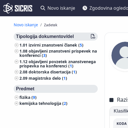
Novo iskanje
Zgodovina ogled
Novo iskanje
Zadetek
Tipologija dokumentov/del
1.01
izvirni znanstveni članek (
5
)
1.08
objavljeni znanstveni prispevek na
konferenci (
3
)
1.12
objavljeni povzetek znanstvenega
prispevka na konferenci (
1
)
2.08
doktorska disertacija (
1
)
2.09
magistrsko delo (
1
)
Predmet
fizika (
9
)
Razi
kemijska tehnologija (
2
)
Klasif
KODA