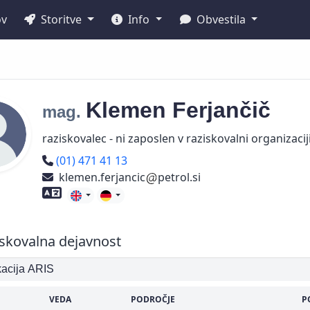
ov
Storitve
Info
Obvestila
Klemen
Ferjančič
mag.
raziskovalec - ni zaposlen v raziskovalni organizacij
Telefon
(01) 471 41 13
klemen.ferjancic
petrol.si
Znanje tujih jezikov
skovalna dejavnost
ikacija ARIS
VEDA
PODROČJE
P