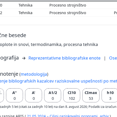
00
Tehnika
Procesno strojništvo
02
Tehnika
Procesno strojništvo
P
učne besede
oplote in snovi, termodinamika, procesna tehnika
iografija
Reprezentativne bibliografske enote
|
Os
notenje
(
metodologija
)
nje bibliografskih kazalcev raziskovalne uspešnosti po met
.
A''
A'
A1/2
CI10
CImax
h10
0
0
0
102
53
3
zadnjih 5 let (citati za zadnjih 10 let) na dan 8. avgust 2026; Podatki za izr
a razpise ARIS (
21.05.2024 – Ciljni raziskovalni programi,
arhiv
)