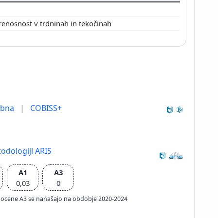
renosnost v trdninah in tekočinah
ebna
|
COBISS+
odologiji ARIS
A1
A3
0,03
0
ačun ocene A3 se nanašajo na obdobje 2020-2024