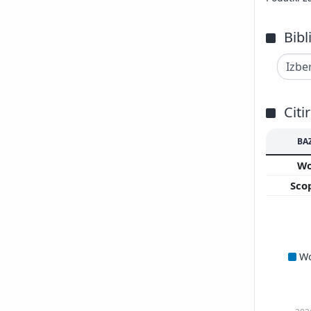
Bibl
Citi
BA
W
Sco
W