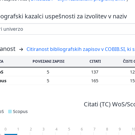
iografski kazalci uspešnosti za izvolitev v naziv
ranost
Citiranost bibliografskih zapisov v COBIB.SI, ki 
ZA
POVEZANI ZAPISI
CITATI
ČISTI 
oS
5
137
1
pus
5
165
1
Citati (TC) WoS/S
oS
Scopus
0
1
2
3
4
5
6
7
8
9
1