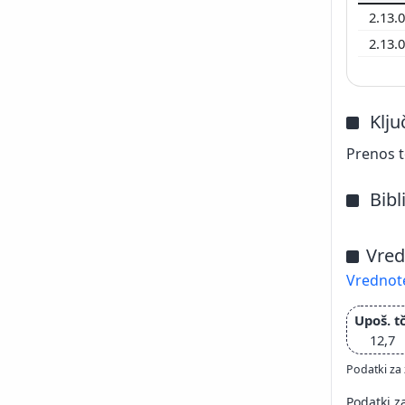
2.13.
2.13.
Klj
Prenos t
Bibl
Vred
Vrednote
Upoš. tč
12,7
Podatki za 
Podatki z