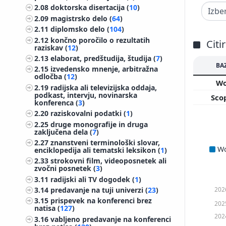
2.08
doktorska disertacija (
10
)
2.09
magistrsko delo (
64
)
2.11
diplomsko delo (
104
)
2.12
končno poročilo o rezultatih
Citi
raziskav (
12
)
2.13
elaborat, predštudija, študija (
7
)
BA
2.15
izvedensko mnenje, arbitražna
odločba (
12
)
W
2.19
radijska ali televizijska oddaja,
podkast, intervju, novinarska
Sco
konferenca (
3
)
2.20
raziskovalni podatki (
1
)
2.25
druge monografije in druga
zaključena dela (
7
)
2.27
znanstveni terminološki slovar,
W
enciklopedija ali tematski leksikon (
1
)
2.33
strokovni film, videoposnetek ali
zvočni posnetek (
3
)
3.11
radijski ali TV dogodek (
1
)
202
3.14
predavanje na tuji univerzi (
23
)
3.15
prispevek na konferenci brez
202
natisa (
127
)
202
3.16
vabljeno predavanje na konferenci