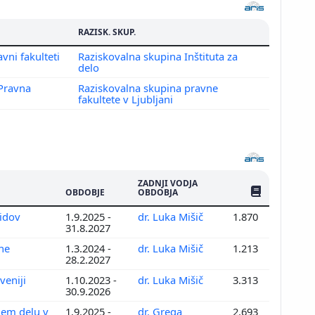
RAZISK. SKUP.
avni fakulteti
Raziskovalna skupina Inštituta za
delo
 Pravna
Raziskovalna skupina pravne
fakultete v Ljubljani
ZADNJI VODJA
ŠTEV. PUBLIKAC
OBDOBJE
OBDOBJA
lidov
1.9.2025 -
dr. Luka Mišič
1.870
31.8.2027
ne
1.3.2024 -
dr. Luka Mišič
1.213
28.2.2027
veniji
1.10.2023 -
dr. Luka Mišič
3.313
30.9.2026
nem delu v
1.9.2025 -
dr. Grega
2.693