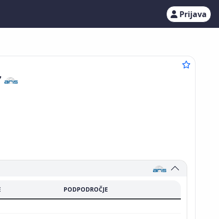
Prijava
7
E
PODPODROČJE