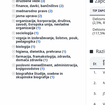
Zapo
družbene vede (
3
)
finance, davki, bančništvo (
2
)
mednarodno pravo (
2
)
TIP ZAP
javna uprava (
2
)
Delovno
organizacije, korporacije, društva,
(2,5%, 
zavodi, Evropska unija, nevladne
organizacije (
1
)
Delovno
(117,5%
sociologija (
1
)
vzgoja in izobraževanje, šolstvo, pouk,
pedagogika (
1
)
biologija (
1
)
Razi
higiena, dietetika, prehrana (
1
)
farmacija, framakologija, zdravila,
domača zdravila (
1
)
E
ŠT.
Š
poslovni menedžment, administracija,
knjigovodstvo (
1
)
1.
V
biografske študije, osebne in
skupinske biografije (
1
)
2.
N
3.
J
4.
V