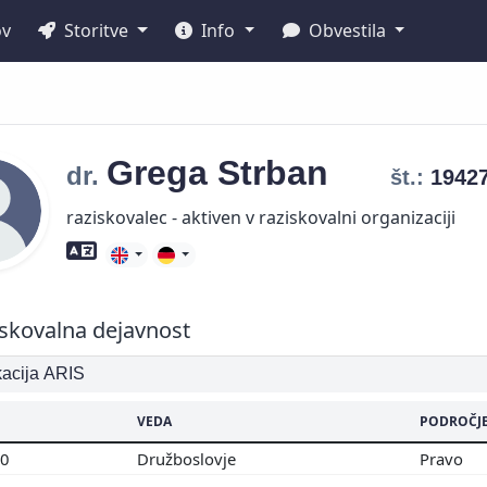
ov
Storitve
Info
Obvestila
Grega
Strban
dr.
št.:
1942
raziskovalec - aktiven v raziskovalni organizaciji
Znanje tujih jezikov
skovalna dejavnost
ikacija ARIS
VEDA
PODROČJ
00
Družboslovje
Pravo