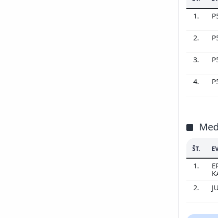
1.
P
2.
P
3.
P
4.
P
Med
ŠT.
E
1.
E
K
2.
J