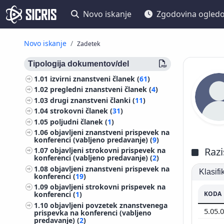
Novo iskanje
Zgodovina ogled
Novo iskanje
Zadetek
Tipologija dokumentov/del
1.01
izvirni znanstveni članek (
61
)
1.02
pregledni znanstveni članek (
4
)
1.03
drugi znanstveni članki (
11
)
1.04
strokovni članek (
31
)
1.05
poljudni članek (
1
)
1.06
objavljeni znanstveni prispevek na
konferenci (vabljeno predavanje) (
9
)
Razi
1.07
objavljeni strokovni prispevek na
konferenci (vabljeno predavanje) (
2
)
1.08
objavljeni znanstveni prispevek na
Klasif
konferenci (
19
)
1.09
objavljeni strokovni prispevek na
KODA
konferenci (
1
)
1.10
objavljeni povzetek znanstvenega
5.05.
prispevka na konferenci (vabljeno
predavanje) (
2
)