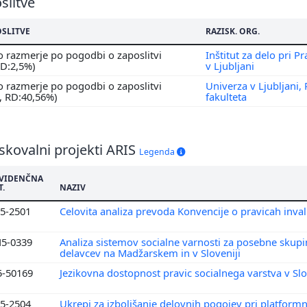
slitve
OSLITVE
RAZISK. ORG.
 razmerje po pogodbi o zaposlitvi
Inštitut za delo pri Pr
RD:2,5%)
v Ljubljani
 razmerje po pogodbi o zaposlitvi
Univerza v Ljubljani,
, RD:40,56%)
fakulteta
skovalni projekti ARIS
Legenda
VIDENČNA
T.
NAZIV
5-2501
Celovita analiza prevoda Konvencije o pravicah inva
5-0339
Analiza sistemov socialne varnosti za posebne skupi
delavcev na Madžarskem in v Sloveniji
5-50169
Jezikovna dostopnost pravic socialnega varstva v Slo
5-2504
Ukrepi za izboljšanje delovnih pogojev pri platform