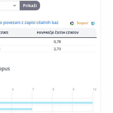
Prikaži
so povezani z zapisi citatnih baz
CITATI
POVPREČJE ČISTIH CITATOV
7
0,78
1
2,73
copus
6
7
8
9
10