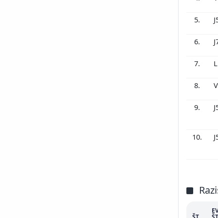
5.
J
6.
J
7.
L
8.
V
9.
J
10.
J
Razi
E
ŠT.
ŠT