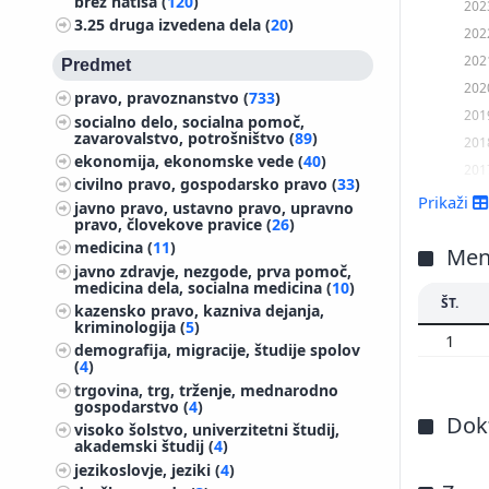
brez natisa (
120
)
202
3.25
druga izvedena dela (
20
)
202
202
Predmet
202
pravo, pravoznanstvo (
733
)
201
socialno delo, socialna pomoč,
zavarovalstvo, potrošništvo (
89
)
201
ekonomija, ekonomske vede (
40
)
201
civilno pravo, gospodarsko pravo (
33
)
201
Prikaži
javno pravo, ustavno pravo, upravno
pravo, človekove pravice (
26
)
201
medicina (
11
)
Men
javno zdravje, nezgode, prva pomoč,
medicina dela, socialna medicina (
10
)
ŠT.
kazensko pravo, kazniva dejanja,
kriminologija (
5
)
1
demografija, migracije, študije spolov
(
4
)
trgovina, trg, trženje, mednarodno
gospodarstvo (
4
)
Dokt
visoko šolstvo, univerzitetni študij,
akademski študij (
4
)
jezikoslovje, jeziki (
4
)