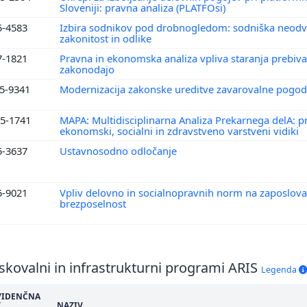
Sloveniji: pravna analiza (PLATFOsi)
5-4583
Izbira sodnikov pod drobnogledom: sodniška neodv
zakonitost in odlike
7-1821
Pravna in ekonomska analiza vpliva staranja prebiva
zakonodajo
5-9341
Modernizacija zakonske ureditve zavarovalne pogo
5-1741
MAPA: Multidisciplinarna Analiza Prekarnega delA: p
ekonomski, socialni in zdravstveno varstveni vidiki
5-3637
Ustavnosodno odločanje
5-9021
Vpliv delovno in socialnopravnih norm na zaposlova
brezposelnost
skovalni in infrastrukturni programi ARIS
Legenda
VIDENČNA
.
NAZIV