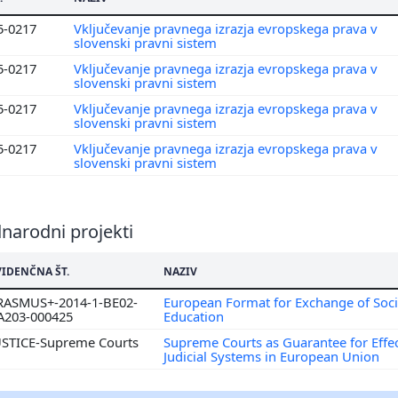
5-0217
Vključevanje pravnega izrazja evropskega prava v
slovenski pravni sistem
5-0217
Vključevanje pravnega izrazja evropskega prava v
slovenski pravni sistem
5-0217
Vključevanje pravnega izrazja evropskega prava v
slovenski pravni sistem
5-0217
Vključevanje pravnega izrazja evropskega prava v
slovenski pravni sistem
narodni projekti
VIDENČNA ŠT.
NAZIV
RASMUS+-2014-1-BE02-
European Format for Exchange of Socia
A203-000425
Education
USTICE-Supreme Courts
Supreme Courts as Guarantee for Effec
Judicial Systems in European Union