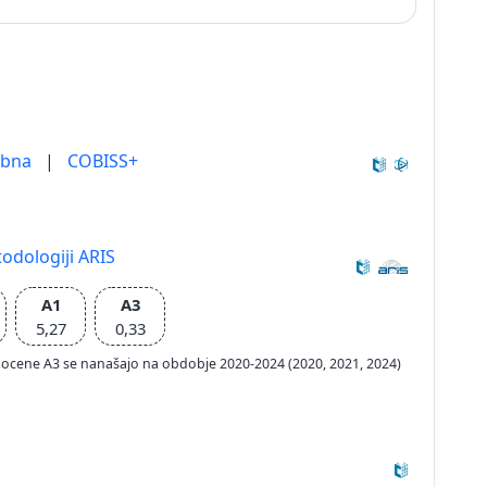
ebna
|
COBISS+
odologiji ARIS
A1
A3
5,27
0,33
ačun ocene A3 se nanašajo na obdobje 2020-2024 (2020, 2021, 2024)