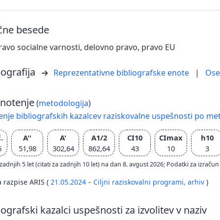
učne besede
ravo socialne varnosti, delovno pravo, pravo EU
iografija
Reprezentativne bibliografske enote
|
Os
notenje
(
metodologija
)
nje bibliografskih kazalcev raziskovalne uspešnosti po met
.
A''
A'
A1/2
CI10
CImax
h10
6
51,98
302,64
862,64
43
10
3
zadnjih 5 let (citati za zadnjih 10 let) na dan 8. avgust 2026; Podatki za izr
a razpise ARIS (
21.05.2024 – Ciljni raziskovalni programi,
arhiv
)
iografski kazalci uspešnosti za izvolitev v naziv