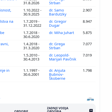
31.8.2026
Strban
isnost,
1.10.2022 -
dr. Samo
2.907
30.9.2025
Bardutzky
lstva na
1.7.2019 -
dr. Gregor
8.947
31.12.2022
Dugar
dbe
1.7.2018 -
dr. Miha Juhart
5.875
30.6.2020
ravni,
1.4.2018 -
dr. Grega
7.077
31.3.2020
Strban
1.5.2010 -
dr. Leopold-
7.019
30.4.2013
Marijan Pavčnik
nje in
1.1.1997 -
dr. Anjuta
1.798
30.6.2001
Bubnov-
Škoberne
ZADNJI VODJA
ŠTEV. PUBLIKAC
OBDOBJE
OBDOBJA