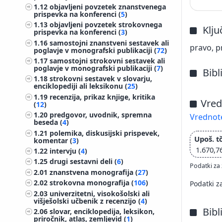
1.12
objavljeni povzetek znanstvenega
prispevka na konferenci (
5
)
1.13
objavljeni povzetek strokovnega
Klj
prispevka na konferenci (
3
)
1.16
samostojni znanstveni sestavek ali
pravo, p
poglavje v monografski publikaciji (
72
)
1.17
samostojni strokovni sestavek ali
poglavje v monografski publikaciji (
7
)
Bibl
1.18
strokovni sestavek v slovarju,
enciklopediji ali leksikonu (
25
)
1.19
recenzija, prikaz knjige, kritika
Vred
(
12
)
1.20
predgovor, uvodnik, spremna
Vrednote
beseda (
4
)
1.21
polemika, diskusijski prispevek,
Upoš. tč
komentar (
3
)
1.670,7
1.22
intervju (
4
)
1.25
drugi sestavni deli (
6
)
Podatki za 
2.01
znanstvena monografija (
27
)
2.02
strokovna monografija (
106
)
Podatki z
2.03
univerzitetni, visokošolski ali
višješolski učbenik z recenzijo (
4
)
Bibl
2.06
slovar, enciklopedija, leksikon,
priročnik, atlas, zemljevid (
1
)