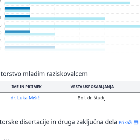
3
2
1
0
9
8
7
6
4
torstvo mladim raziskovalcem
IME IN PRIIMEK
VRSTA USPOSABLJANJA
dr. Luka Mišič
Bol. dr. študij
orske disertacije in druga zaključna dela
Prikaži