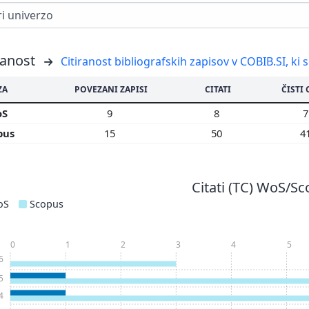
ranost
Citiranost bibliografskih zapisov v COBIB.SI, ki 
ZA
POVEZANI ZAPISI
CITATI
ČISTI 
oS
9
8
pus
15
50
4
Citati (TC) WoS/S
oS
Scopus
0
1
2
3
4
5
6
5
4