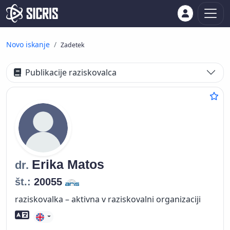
Novo iskanje
Zadetek
Publikacije raziskovalca
Erika
Matos
dr.
št.:
20055
raziskovalka – aktivna v raziskovalni organizaciji
Znanje tujih jezikov