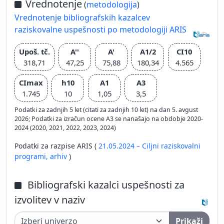
Vrednotenje
(
metodologija
)
Vrednotenje bibliografskih kazalcev
raziskovalne uspešnosti po metodologiji ARIS
Upoš. tč.
A''
A'
A1/2
CI10
318,71
47,25
75,88
180,34
4.565
CImax
h10
A1
A3
1.745
10
1,05
3,5
Podatki za zadnjih 5 let (citati za zadnjih 10 let) na dan 5. avgust
2026; Podatki za izračun ocene A3 se nanašajo na obdobje 2020-
2024 (2020, 2021, 2022, 2023, 2024)
Podatki za razpise ARIS (
21.05.2024 – Ciljni raziskovalni
programi,
arhiv
)
Bibliografski kazalci uspešnosti za
izvolitev v naziv
Prikaži