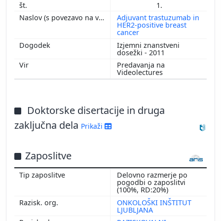
1.
2012
Adjuvant trastuzumab in
2011
HER2-positive breast
cancer
2010
Izjemni znanstveni
2008
dosežki - 2011
2003
Predavanja na
Videolectures
Doktorske disertacije in druga
zaključna dela
Prikaži
Zaposlitve
Delovno razmerje po
pogodbi o zaposlitvi
(100%, RD:20%)
ONKOLOŠKI INŠTITUT
LJUBLJANA