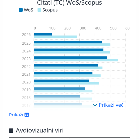
Citati (TC) WoS/Scopus
WoS
Scopus
0
100
200
300
400
500
600
2026
2025
2024
2023
2022
2021
2020
2019
2018
Prikaži več
2017
2016
Prikaži
2015
2014
Avdiovizualni viri
2013