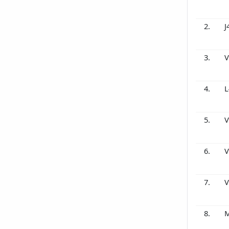
2.
J
3.
V
4.
L
5.
V
6.
V
7.
V
8.
M