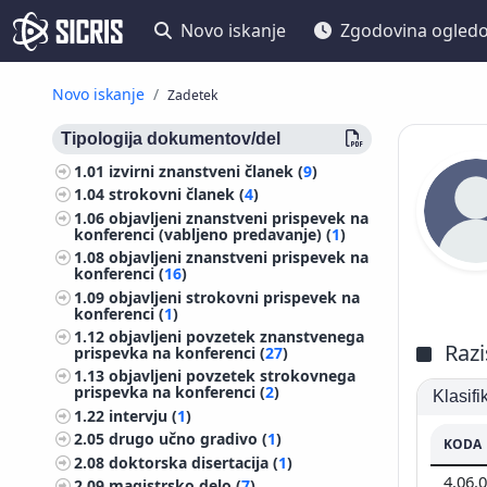
Novo iskanje
Zgodovina ogled
Novo iskanje
Zadetek
Tipologija dokumentov/del
1.01
izvirni znanstveni članek (
9
)
1.04
strokovni članek (
4
)
1.06
objavljeni znanstveni prispevek na
konferenci (vabljeno predavanje) (
1
)
1.08
objavljeni znanstveni prispevek na
konferenci (
16
)
1.09
objavljeni strokovni prispevek na
konferenci (
1
)
1.12
objavljeni povzetek znanstvenega
Razi
prispevka na konferenci (
27
)
1.13
objavljeni povzetek strokovnega
prispevka na konferenci (
2
)
Klasif
1.22
intervju (
1
)
2.05
drugo učno gradivo (
1
)
KODA
2.08
doktorska disertacija (
1
)
4.06.
2.09
magistrsko delo (
7
)