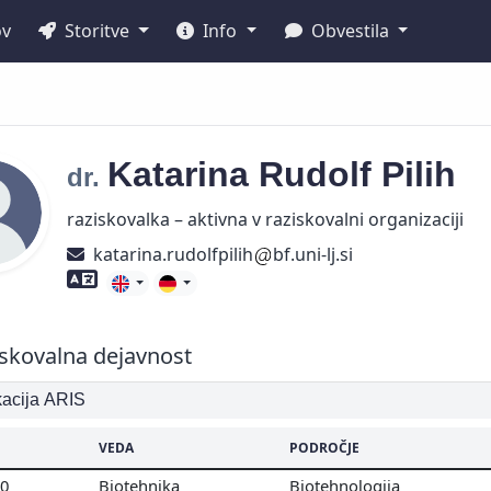
ov
Storitve
Info
Obvestila
Katarina
Rudolf Pilih
dr.
raziskovalka – aktivna v raziskovalni organizaciji
katarina.rudolfpilih
bf.uni-lj.si
Znanje tujih jezikov
skovalna dejavnost
ikacija ARIS
VEDA
PODROČJE
00
Biotehnika
Biotehnologija