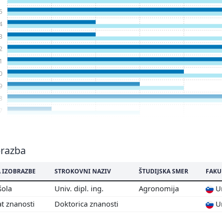
5
4
3
2
1
0
9
8
7
6
5
4
brazba
2
 IZOBRAZBE
STROKOVNI NAZIV
ŠTUDIJSKA SMER
FAKU
1
0
šola
Univ. dipl. ing.
Agronomija
Un
9
t znanosti
Doktorica znanosti
Un
8
7