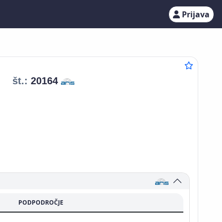
Prijava
št.:
20164
PODPODROČJE