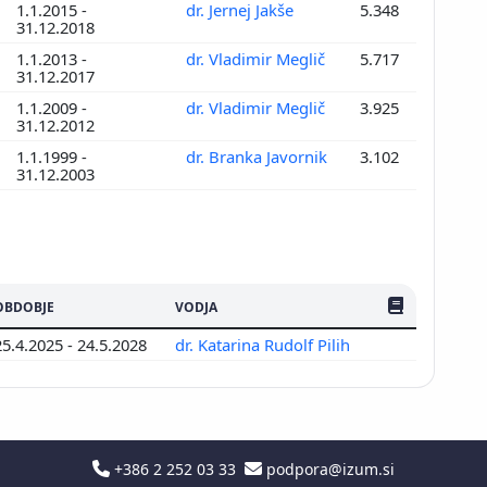
1.1.2015 -
dr. Jernej Jakše
5.348
31.12.2018
1.1.2013 -
dr. Vladimir Meglič
5.717
31.12.2017
1.1.2009 -
dr. Vladimir Meglič
3.925
31.12.2012
1.1.1999 -
dr. Branka Javornik
3.102
31.12.2003
ŠTEV. PUBLIKAC
OBDOBJE
VODJA
25.4.2025 - 24.5.2028
dr. Katarina Rudolf Pilih
+386 2 252 03 33
podpora@izum.si