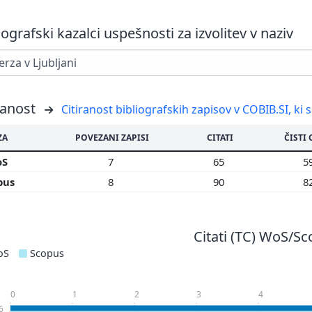
iografski kazalci uspešnosti za izvolitev v naziv
ranost
Citiranost bibliografskih zapisov v COBIB.SI, ki 
ZA
POVEZANI ZAPISI
CITATI
ČISTI 
oS
7
65
5
pus
8
90
8
Citati (TC) WoS/S
oS
Scopus
0
1
2
3
4
6