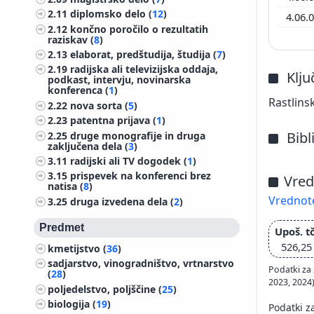
2.11
diplomsko delo (
12
)
4.06.
2.12
končno poročilo o rezultatih
raziskav (
8
)
2.13
elaborat, predštudija, študija (
7
)
2.19
radijska ali televizijska oddaja,
Klj
podkast, intervju, novinarska
konferenca (
1
)
Rastlins
2.22
nova sorta (
5
)
2.23
patentna prijava (
1
)
Bibl
2.25
druge monografije in druga
zaključena dela (
3
)
3.11
radijski ali TV dogodek (
1
)
3.15
prispevek na konferenci brez
Vred
natisa (
8
)
Vrednote
3.25
druga izvedena dela (
2
)
Predmet
Upoš. tč
526,25
kmetijstvo (
36
)
sadjarstvo, vinogradništvo, vrtnarstvo
Podatki za 
(
28
)
2023, 2024
poljedelstvo, poljščine (
25
)
biologija (
19
)
Podatki z