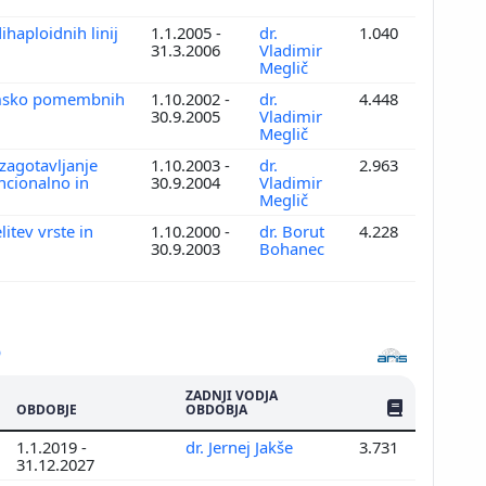
ihaploidnih linij
1.1.2005 -
dr.
1.040
31.3.2006
Vladimir
Meglič
nomsko pomembnih
1.10.2002 -
dr.
4.448
30.9.2005
Vladimir
Meglič
 zagotavljanje
1.10.2003 -
dr.
2.963
ncionalno in
30.9.2004
Vladimir
Meglič
itev vrste in
1.10.2000 -
dr. Borut
4.228
30.9.2003
Bohanec
ZADNJI VODJA
ŠTEV. PUBLIKAC
OBDOBJE
OBDOBJA
1.1.2019 -
dr. Jernej Jakše
3.731
31.12.2027