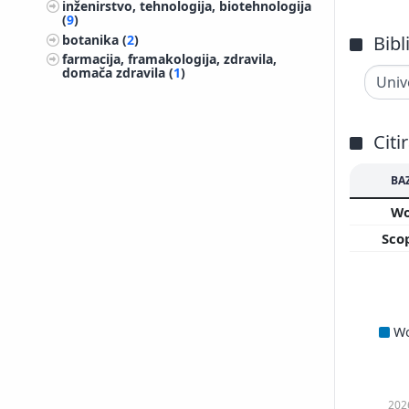
inženirstvo, tehnologija, biotehnologija
(
9
)
botanika (
2
)
Bibl
farmacija, framakologija, zdravila,
domača zdravila (
1
)
Citi
BA
W
Sco
W
202