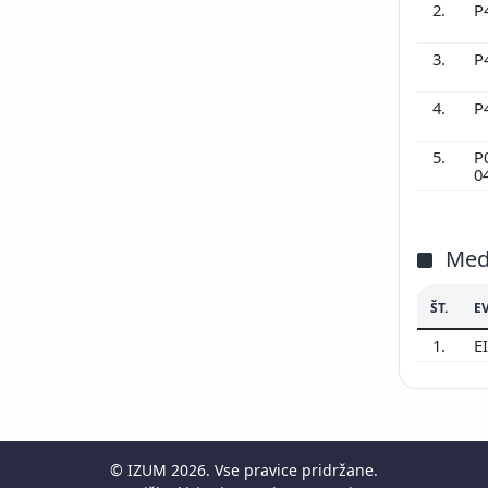
2.
P
3.
P
4.
P
5.
P
0
Med
ŠT.
E
1.
E
©
IZUM
2026. Vse pravice pridržane.