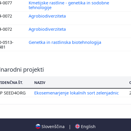
4-0077
Kmetijske rastline - genetika in sodobne
tehnologije
4-0072
Agrobiodiverziteta
4-0072
Agrobiodiverziteta
0-0513-
Genetka in rastlinska biotehnologija
481
narodni projekti
VIDENČNA ŠT.
NAZIV
IP SEED4ORG
Ekosemenarjenje lokalnih sort zelenjadnic
Slovenščina
|
English