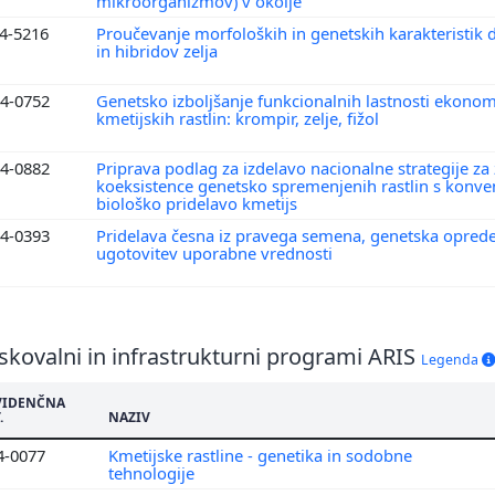
mikroorganizmov) v okolje
4-5216
Proučevanje morfoloških in genetskih karakteristik d
in hibridov zelja
4-0752
Genetsko izboljšanje funkcionalnih lastnosti eko
kmetijskih rastlin: krompir, zelje, fižol
4-0882
Priprava podlag za izdelavo nacionalne strategije za
koeksistence genetsko spremenjenih rastlin s konve
biološko pridelavo kmetijs
4-0393
Pridelava česna iz pravega semena, genetska opredel
ugotovitev uporabne vrednosti
skovalni in infrastrukturni programi ARIS
Legenda
VIDENČNA
.
NAZIV
4-0077
Kmetijske rastline - genetika in sodobne
tehnologije