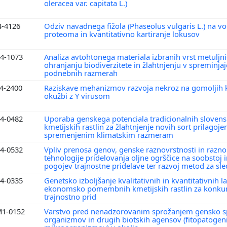
oleracea var. capitata L.)
4-4126
Odziv navadnega fižola (Phaseolus vulgaris L.) na vod
proteoma in kvantitativno kartiranje lokusov
4-1073
Analiza avtohtonega materiala izbranih vrst metuljn
ohranjanju biodiverzitete in žlahtnjenju v spreminjaj
podnebnih razmerah
4-2400
Raziskave mehanizmov razvoja nekroz na gomoljih 
okužbi z Y virusom
4-0482
Uporaba genskega potenciala tradicionalnih slovens
kmetijskih rastlin za žlahtnjenje novih sort prilagoje
spremenjenim klimatskim razmeram
4-0532
Vpliv prenosa genov, genske raznovrstnosti in raznol
tehnologije pridelovanja oljne ogrščice na soobstoj i
pogojev trajnostne pridelave ter razvoj metod za sle
4-0335
Genetsko izboljšanje kvalitativnih in kvantitativnih l
ekonomsko pomembnih kmetijskih rastlin za konku
trajnostno prid
1-0152
Varstvo pred nenadzorovanim sprožanjem gensko 
organizmov in drugih biotskih agensov (fitopatogen