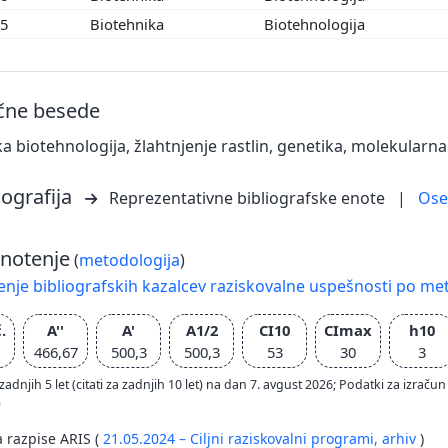
05
Biotehnika
Biotehnologija
učne besede
ka biotehnologija, žlahtnjenje rastlin, genetika, molekularna
iografija
Reprezentativne bibliografske enote
|
Os
notenje
(
metodologija
)
nje bibliografskih kazalcev raziskovalne uspešnosti po met
.
A''
A'
A1/2
CI10
CImax
h10
466,67
500,3
500,3
53
30
3
zadnjih 5 let (citati za zadnjih 10 let) na dan 7. avgust 2026; Podatki za izr
)
a razpise ARIS (
21.05.2024 – Ciljni raziskovalni programi,
arhiv
)