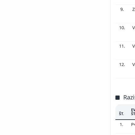
9.
Z
10.
V
11.
V
12.
V
Razi
E
ŠT.
ŠT
1.
P