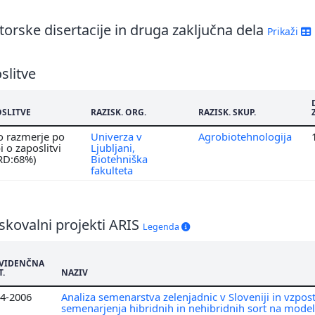
6
orske disertacije in druga zaključna dela
Prikaži
5
4
slitve
OSLITVE
RAZISK. ORG.
RAZISK. SKUP.
o razmerje po
Univerza v
Agrobiotehnologija
 o zaposlitvi
Ljubljani,
 RD:68%)
Biotehniška
fakulteta
skovalni projekti ARIS
Legenda
VIDENČNA
T.
NAZIV
4-2006
Analiza semenarstva zelenjadnic v Sloveniji in vzpos
semenarjenja hibridnih in nehibridnih sort na modelu