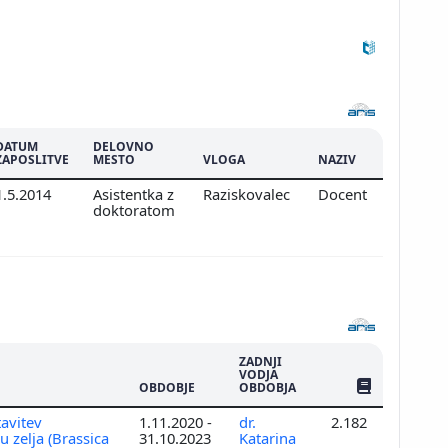
DATUM
DELOVNO
ZAPOSLITVE
MESTO
VLOGA
NAZIV
1.5.2014
Asistentka z
Raziskovalec
Docent
doktoratom
ZADNJI
VODJA
ŠTEV. PUBLIKAC
OBDOBJE
OBDOBJA
tavitev
1.11.2020 -
dr.
2.182
 zelja (Brassica
31.10.2023
Katarina