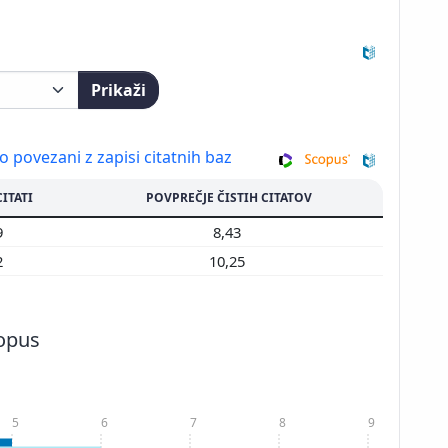
Prikaži
so povezani z zapisi citatnih baz
CITATI
POVPREČJE ČISTIH CITATOV
9
8,43
2
10,25
copus
5
6
7
8
9