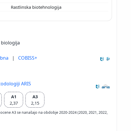
Rastlinska biotehnologija
 biologija
ebna
|
COBISS+
odologiji ARIS
A1
A3
2,37
2,15
ačun ocene A3 se nanašajo na obdobje 2020-2024 (2020, 2021, 2022,