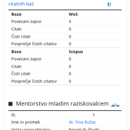
citatnih baz
WoS
3
0
0
0
Scopus
0
0
0
0
Mentorstvo mladim raziskovalcem
1
dr. Tina Rožac
Enovit dr. študij