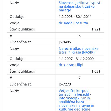
Slovenski jezikovni vplivi
na italijansko tržaško
narečje
1.2.2008 - 30.1.2011
dr. Rada Cossutta
1.921
6.
J6-9405
Narečni atlas slovenske
Istre in Krasa (NASIK)
1.1.2007 - 31.12.2009
dr. Goran Filipi
1.031
7.
J6-7273
Večjezični korpus
turističnih besedil -
informacijski vir in
analitična baza
slovenske naravne in
kulturne dediščine