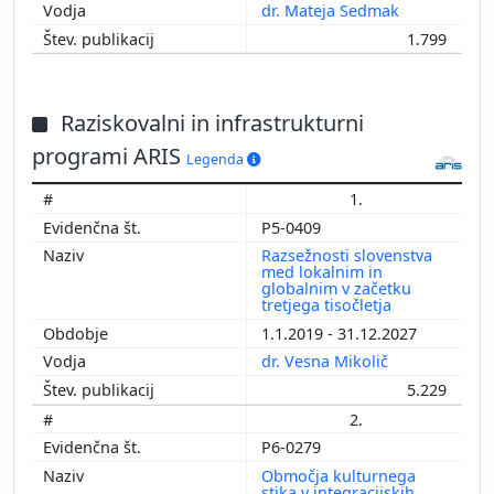
dr. Mateja Sedmak
1.799
Raziskovalni in infrastrukturni
programi ARIS
Legenda
1.
P5-0409
Razsežnosti slovenstva
med lokalnim in
globalnim v začetku
tretjega tisočletja
1.1.2019 - 31.12.2027
dr. Vesna Mikolič
5.229
2.
P6-0279
Območja kulturnega
stika v integracijskih