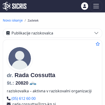
Novo iskanje
Zadetek
Publikacije raziskovalca
Rada
Cossutta
dr.
št.:
20820
raziskovalka – aktivna v raziskovalni organizaciji
Telefon
(05) 612 60 00
rada.cossutta
zrs-kp.si