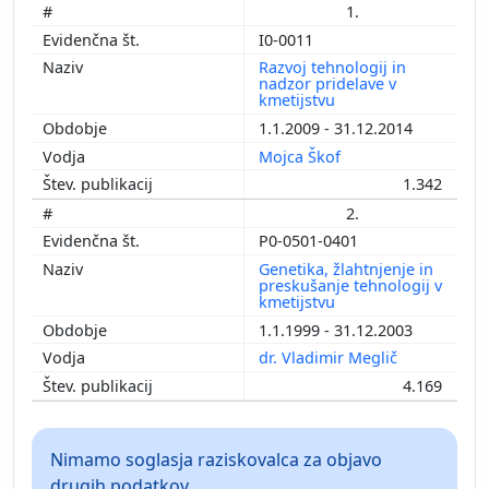
1.
I0-0011
Razvoj tehnologij in
nadzor pridelave v
kmetijstvu
1.1.2009 - 31.12.2014
Mojca Škof
1.342
2.
P0-0501-0401
Genetika, žlahtnjenje in
preskušanje tehnologij v
kmetijstvu
1.1.1999 - 31.12.2003
dr. Vladimir Meglič
4.169
Nimamo soglasja raziskovalca za objavo
drugih podatkov.