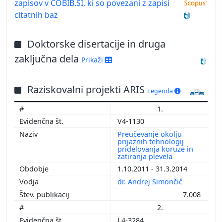
zapisov v COBIB.SI, ki so povezani z zapisi
citatnih baz
Doktorske disertacije in druga
zaključna dela
Prikaži
Raziskovalni projekti ARIS
Legenda
1.
V4-1130
Preučevanje okolju
prijaznih tehnologij
pridelovanja koruze in
zatiranja plevela
1.10.2011 - 31.3.2014
dr. Andrej Simončič
7.008
2.
L4-3284