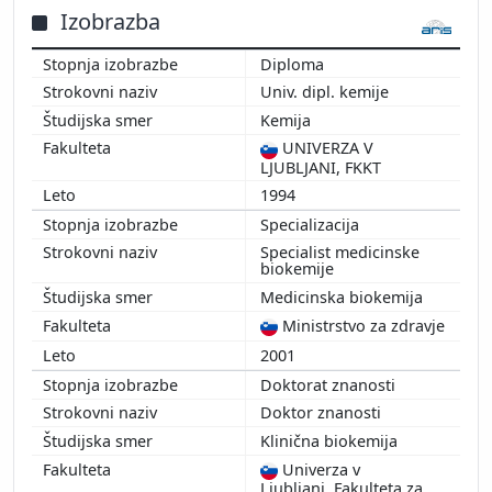
2014
Izobrazba
2013
Diploma
2012
Univ. dipl. kemije
2011
Kemija
2010
UNIVERZA V
2009
LJUBLJANI, FKKT
2008
1994
2007
Specializacija
2006
Specialist medicinske
2005
biokemije
2004
Medicinska biokemija
Ministrstvo za zdravje
2001
Doktorat znanosti
Doktor znanosti
Klinična biokemija
Univerza v
Ljubljani, Fakulteta za