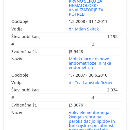
KRVNO SLIKO ZA
HEMATOLOŠKE
ANALIZATORJE ZA
POTREB
1.2.2008 - 31.1.2011
dr. Milan Skitek
1.195
3.
J3-9448
Molekularne osnove
endometrioze in raka
endometrija
1.7.2007 - 30.6.2010
dr. Tea Lanišnik Rižner
2.934
4.
J3-3076
Vpliv elementarnega
živega srebra na
peroksidacijo lipidov in
funkcijsko sposobnost
posameznih tarčnih