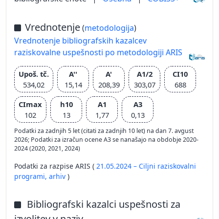
Vrednotenje
(
metodologija
)
Vrednotenje bibliografskih kazalcev
raziskovalne uspešnosti po metodologiji ARIS
Upoš. tč.
A''
A'
A1/2
CI10
534,02
15,14
208,39
303,07
688
CImax
h10
A1
A3
102
13
1,77
0,13
Podatki za zadnjih 5 let (citati za zadnjih 10 let) na dan 7. avgust
2026; Podatki za izračun ocene A3 se nanašajo na obdobje 2020-
2024 (2020, 2021, 2024)
Podatki za razpise ARIS (
21.05.2024 – Ciljni raziskovalni
programi,
arhiv
)
Bibliografski kazalci uspešnosti za
izvolitev v naziv