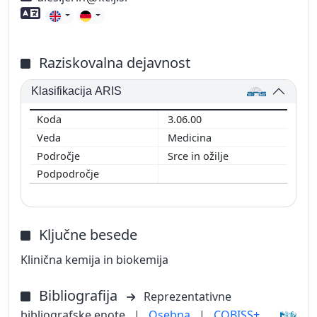
Znanje tujih jezikov
Raziskovalna dejavnost
Klasifikacija ARIS
3.06.00
Medicina
Srce in ožilje
Ključne besede
Klinična kemija in biokemija
Bibliografija
Reprezentativne
bibliografske enote
|
Osebna
|
COBISS+