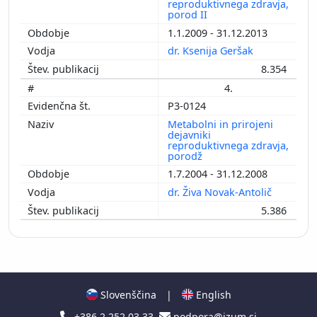
reproduktivnega zdravja,
porod II
1.1.2009 - 31.12.2013
dr. Ksenija Geršak
8.354
4.
P3-0124
Metabolni in prirojeni
dejavniki
reproduktivnega zdravja,
porodž
1.7.2004 - 31.12.2008
dr. Živa Novak-Antolič
5.386
Slovenščina
|
English
+386 2 252 03 33
podpora@izum.si