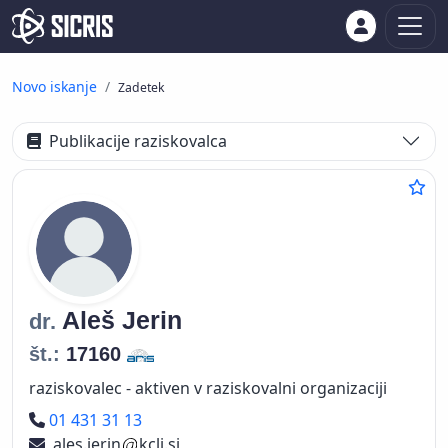
Novo iskanje
Zadetek
Publikacije raziskovalca
Aleš
Jerin
dr.
št.:
17160
raziskovalec - aktiven v raziskovalni organizaciji
Telefon
01 431 31 13
ales.jerin
kclj.si