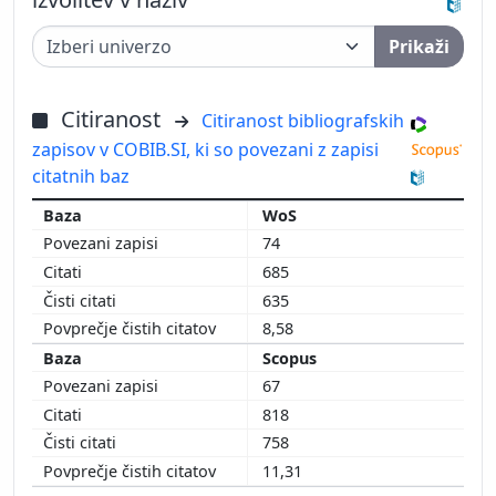
Prikaži
Citiranost
Citiranost bibliografskih
zapisov v COBIB.SI, ki so povezani z zapisi
citatnih baz
WoS
74
685
635
8,58
Scopus
67
818
758
11,31