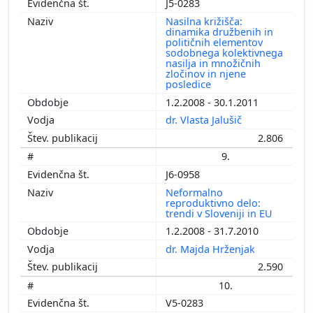
J5-0283
Nasilna križišča:
dinamika družbenih in
političnih elementov
sodobnega kolektivnega
nasilja in množičnih
zločinov in njene
posledice
1.2.2008 - 30.1.2011
dr. Vlasta Jalušič
2.806
9.
J6-0958
Neformalno
reproduktivno delo:
trendi v Sloveniji in EU
1.2.2008 - 31.7.2010
dr. Majda Hrženjak
2.590
10.
V5-0283