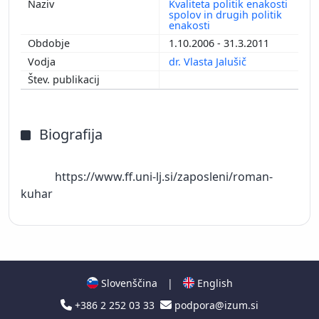
Kvaliteta politik enakosti
spolov in drugih politik
enakosti
1.10.2006 - 31.3.2011
dr. Vlasta Jalušič
Biografija
            https://www.ff.uni-lj.si/zaposleni/roman-
kuhar

Slovenščina
|
English
+386 2 252 03 33
podpora@izum.si