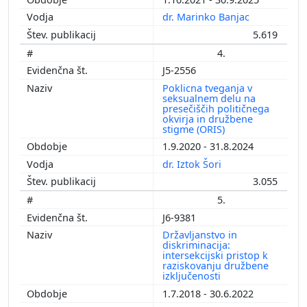
dr. Marinko Banjac
5.619
4.
J5-2556
Poklicna tveganja v
seksualnem delu na
presečiščih političnega
okvirja in družbene
stigme (ORIS)
1.9.2020 - 31.8.2024
dr. Iztok Šori
3.055
5.
J6-9381
Državljanstvo in
diskriminacija:
intersekcijski pristop k
raziskovanju družbene
izključenosti
1.7.2018 - 30.6.2022