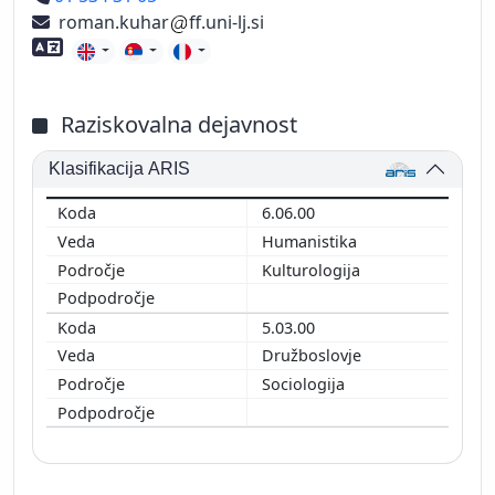
roman.kuhar
ff.uni-lj.si
Znanje tujih jezikov
Raziskovalna dejavnost
Klasifikacija ARIS
6.06.00
Humanistika
Kulturologija
5.03.00
Družboslovje
Sociologija