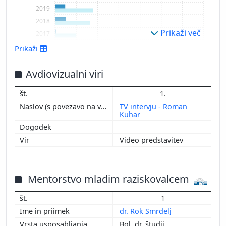
2019
2018
Prikaži več
2017
2016
Prikaži
2015
2014
Avdiovizualni viri
2013
1.
2010
TV intervju - Roman
2008
Kuhar
Video predstavitev
Mentorstvo mladim raziskovalcem
1
dr. Rok Smrdelj
Bol. dr. študij