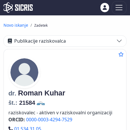
Novo iskanje
Zadetek
Publikacije raziskovalca
Roman
Kuhar
dr.
št.:
21584
raziskovalec - aktiven v raziskovalni organizaciji
ORCID:
0000-0003-4294-7529
Telefon
01 534 31 05