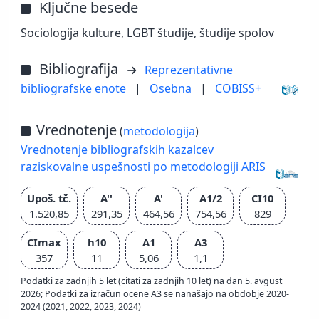
Ključne besede
Sociologija kulture, LGBT študije, študije spolov
Bibliografija
Reprezentativne
bibliografske enote
|
Osebna
|
COBISS+
Vrednotenje
(
metodologija
)
Vrednotenje bibliografskih kazalcev
raziskovalne uspešnosti po metodologiji ARIS
Upoš. tč.
A''
A'
A1/2
CI10
1.520,85
291,35
464,56
754,56
829
CImax
h10
A1
A3
357
11
5,06
1,1
Podatki za zadnjih 5 let (citati za zadnjih 10 let) na dan 5. avgust
2026; Podatki za izračun ocene A3 se nanašajo na obdobje 2020-
2024 (2021, 2022, 2023, 2024)