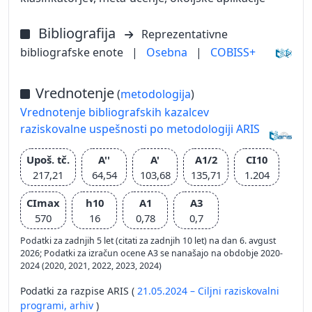
Bibliografija
Reprezentativne
bibliografske enote
|
Osebna
|
COBISS+
Vrednotenje
(
metodologija
)
Vrednotenje bibliografskih kazalcev
raziskovalne uspešnosti po metodologiji ARIS
Upoš. tč.
A''
A'
A1/2
CI10
217,21
64,54
103,68
135,71
1.204
CImax
h10
A1
A3
570
16
0,78
0,7
Podatki za zadnjih 5 let (citati za zadnjih 10 let) na dan 6. avgust
2026; Podatki za izračun ocene A3 se nanašajo na obdobje 2020-
2024 (2020, 2021, 2022, 2023, 2024)
Podatki za razpise ARIS (
21.05.2024 – Ciljni raziskovalni
programi,
arhiv
)