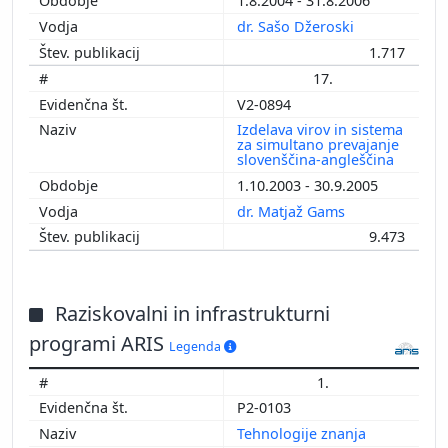
1.8.2004 - 31.8.2006
dr. Sašo Džeroski
1.717
17.
V2-0894
Izdelava virov in sistema
za simultano prevajanje
slovenščina-angleščina
1.10.2003 - 30.9.2005
dr. Matjaž Gams
9.473
Raziskovalni in infrastrukturni
programi ARIS
Legenda
1.
P2-0103
Tehnologije znanja