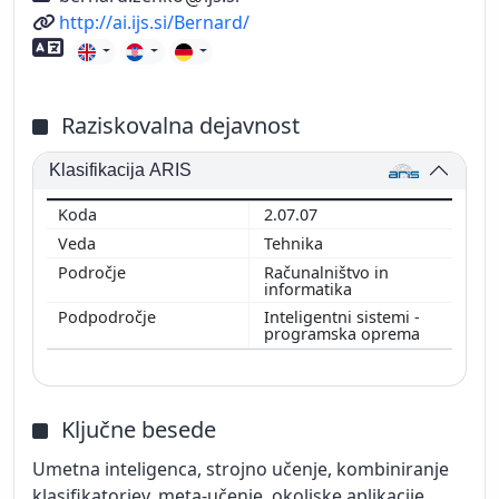
Spletni naslov
http://ai.ijs.si/Bernard/
Znanje tujih jezikov
Raziskovalna dejavnost
Klasifikacija ARIS
2.07.07
Tehnika
Računalništvo in
informatika
Inteligentni sistemi -
programska oprema
Ključne besede
Umetna inteligenca, strojno učenje, kombiniranje
klasifikatorjev, meta-učenje, okoljske aplikacije