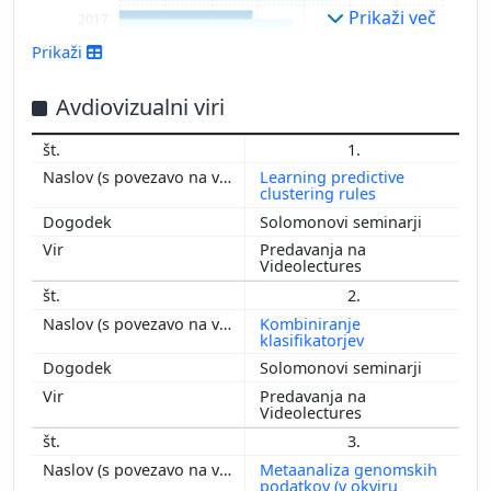
Prikaži več
2017
2016
Prikaži
2015
2014
Avdiovizualni viri
2013
1.
2012
Learning predictive
2011
clustering rules
2010
Solomonovi seminarji
2009
Predavanja na
2008
Videolectures
2007
2.
2006
Kombiniranje
klasifikatorjev
2005
Solomonovi seminarji
2004
Predavanja na
2003
Videolectures
2002
3.
Metaanaliza genomskih
podatkov (v okviru