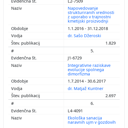
L2-7509
Napovedovanje
strukturiranih vrednosti
z uporabo v trajnostni
kmetijski proizvodnji
1.1.2016 - 31.12.2018
dr. Sašo Džeroski
1.829
5.
J1-6729
Integrativne raziskave
evolucije spolnega
dimorfizma
1.7.2014 - 30.6.2017
dr. Matjaž Kuntner
2.697
6.
L4-4091
Ekološka sanacija
naravnih ujm v gozdovih