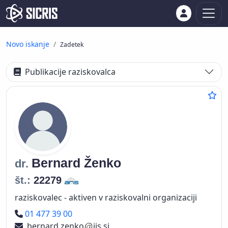
Novo iskanje
Zadetek
Publikacije raziskovalca
Bernard
Ženko
dr.
št.:
22279
raziskovalec - aktiven v raziskovalni organizaciji
Telefon
01 477 39 00
bernard.zenko
ijs.si