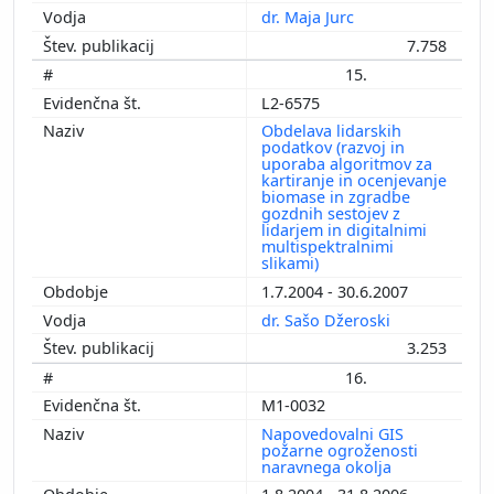
dr. Maja Jurc
7.758
15.
L2-6575
Obdelava lidarskih
podatkov (razvoj in
uporaba algoritmov za
kartiranje in ocenjevanje
biomase in zgradbe
gozdnih sestojev z
lidarjem in digitalnimi
multispektralnimi
slikami)
1.7.2004 - 30.6.2007
dr. Sašo Džeroski
3.253
16.
M1-0032
Napovedovalni GIS
požarne ogroženosti
naravnega okolja