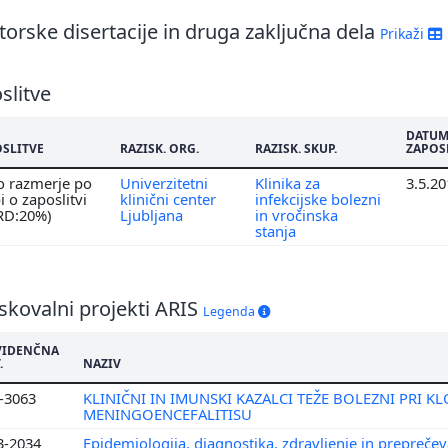
orske disertacije in druga zaključna dela
Prikaži
slitve
DATU
OSLITVE
RAZISK. ORG.
RAZISK. SKUP.
ZAPOS
o razmerje po
Univerzitetni
Klinika za
3.5.2
 o zaposlitvi
klinični center
infekcijske bolezni
 RD:20%)
Ljubljana
in vročinska
stanja
skovalni projekti ARIS
Legenda
VIDENČNA
.
NAZIV
3-3063
KLINIČNI IN IMUNSKI KAZALCI TEŽE BOLEZNI PRI 
MENINGOENCEFALITISU
3-2034
Epidemiologija, diagnostika, zdravljenje in prepreče