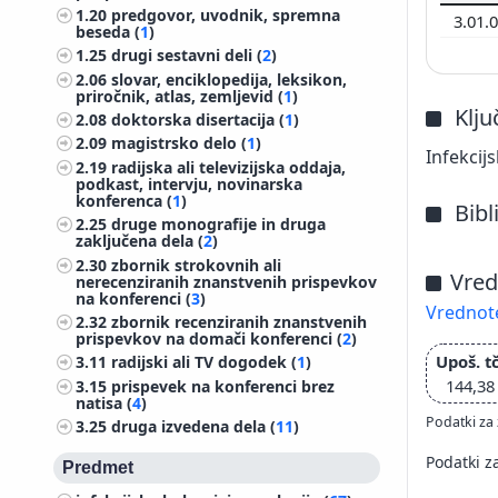
1.20
predgovor, uvodnik, spremna
3.01.
beseda (
1
)
1.25
drugi sestavni deli (
2
)
2.06
slovar, enciklopedija, leksikon,
priročnik, atlas, zemljevid (
1
)
Klj
2.08
doktorska disertacija (
1
)
2.09
magistrsko delo (
1
)
Infekcijs
2.19
radijska ali televizijska oddaja,
podkast, intervju, novinarska
konferenca (
1
)
Bibl
2.25
druge monografije in druga
zaključena dela (
2
)
2.30
zbornik strokovnih ali
Vred
nerecenziranih znanstvenih prispevkov
na konferenci (
3
)
Vrednote
2.32
zbornik recenziranih znanstvenih
prispevkov na domači konferenci (
2
)
Upoš. tč
3.11
radijski ali TV dogodek (
1
)
144,38
3.15
prispevek na konferenci brez
natisa (
4
)
Podatki za 
3.25
druga izvedena dela (
11
)
Podatki z
Predmet