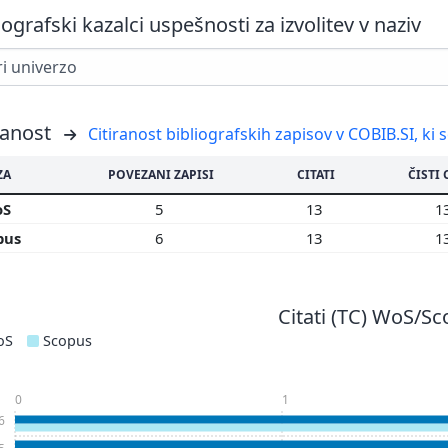
iografski kazalci uspešnosti za izvolitev v naziv
ranost
Citiranost bibliografskih zapisov v COBIB.SI, ki 
ZA
POVEZANI ZAPISI
CITATI
ČISTI 
oS
5
13
1
pus
6
13
1
Citati (TC) WoS/S
oS
Scopus
0
1
6
5