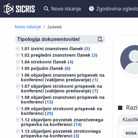
Novo iskanje
Zgodovina ogled
Novo iskanje
Zadetek
Tipologija dokumentov/del
1.01
izvirni znanstveni članek (
5
)
1.02
pregledni znanstveni članek (
3
)
1.04
strokovni članek (
4
)
1.05
poljudni članek (
6
)
1.06
objavljeni znanstveni prispevek na
konferenci (vabljeno predavanje) (
1
)
1.07
objavljeni strokovni prispevek na
konferenci (vabljeno predavanje) (
7
)
1.08
objavljeni znanstveni prispevek na
konferenci (
13
)
Razi
1.09
objavljeni strokovni prispevek na
konferenci (
25
)
1.12
objavljeni povzetek znanstvenega
Klasif
prispevka na konferenci (
14
)
1.13
objavljeni povzetek strokovnega
KODA
prispevka na konferenci (
3
)