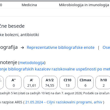
00
Medicina
Mikrobiologija in imunologija
učne besede
ke bolezni, antibiotiki
iografija
Reprezentativne bibliografske enote
|
Os
notenje
(
metodologija
)
nje bibliografskih kazalcev raziskovalne uspešnosti po met
.
A''
A'
A1/2
CI10
CImax
h10
0
21,61
74,55
13
6
2
zadnjih 5 let (citati za zadnjih 10 let) na dan 7. avgust 2026; Podatki za izr
a razpise ARIS (
21.05.2024 – Ciljni raziskovalni programi,
arhiv
)