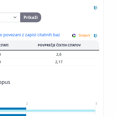
Prikaži
so povezani z zapisi citatnih baz
CITATI
POVPREČJE ČISTIH CITATOV
3
2,6
3
2,17
copus
2
3