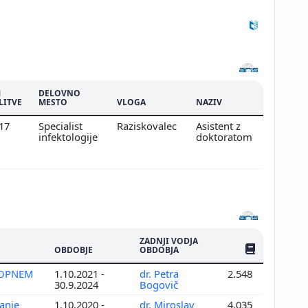
M
DELOVNO
LITVE
MESTO
VLOGA
NAZIV
017
Specialist
Raziskovalec
Asistent z
infektologije
doktoratom
ZADNJI VODJA
ŠTEV. PUBLIKAC
OBDOBJE
OBDOBJA
KLOPNEM
1.10.2021 -
dr. Petra
2.548
30.9.2024
Bogovič
vanje
1.10.2020 -
dr. Miroslav
4.035