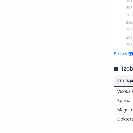
202
202
202
202
201
201
Prikaži
Izo
STOPNJA
Visoka 
Special
Magiste
Doktora