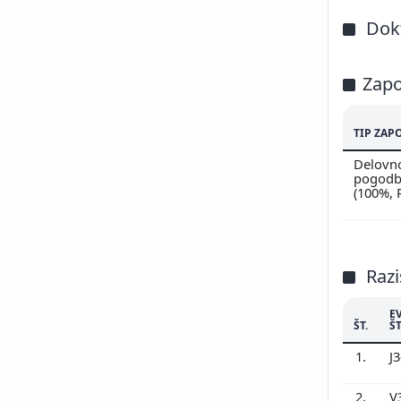
Dokt
Zapo
TIP ZAP
Delovn
pogodbi
(100%,
Razi
E
ŠT.
ŠT
1.
J
2.
V