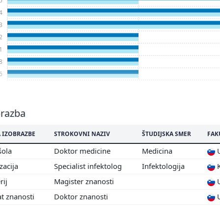
4
3
2
1
8
6
brazba
 IZOBRAZBE
STROKOVNI NAZIV
ŠTUDIJSKA SMER
FAK
šola
Doktor medicine
Medicina
U
izacija
Specialist infektolog
Infektologija
K
rij
Magister znanosti
U
t znanosti
Doktor znanosti
U