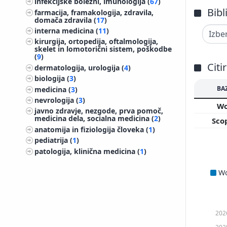
infekcijske bolezni, imunologija (
67
)
Bibl
farmacija, framakologija, zdravila,
domača zdravila (
17
)
interna medicina (
11
)
kirurgija, ortopedija, oftalmologija,
skelet in lomotorični sistem, poškodbe
(
9
)
Citi
dermatologija, urologija (
4
)
biologija (
3
)
BA
medicina (
3
)
nevrologija (
3
)
W
javno zdravje, nezgode, prva pomoč,
medicina dela, socialna medicina (
2
)
Sco
anatomija in fiziologija človeka (
1
)
pediatrija (
1
)
patologija, klinična medicina (
1
)
W
202
202