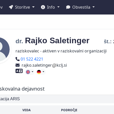
ov
Storitve
Info
Obvestila
Rajko
Saletinger
dr.
št.:
raziskovalec - aktiven v raziskovalni organizaciji
Telefon
01 522 4221
rajko.saletinger
kclj.si
Znanje tujih jezikov
skovalna dejavnost
ikacija ARIS
VEDA
PODROČJE