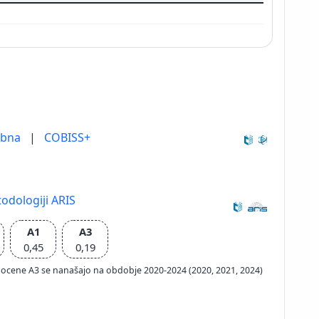
ebna
|
COBISS+
odologiji ARIS
A1
A3
0,45
0,19
ačun ocene A3 se nanašajo na obdobje 2020-2024 (2020, 2021, 2024)