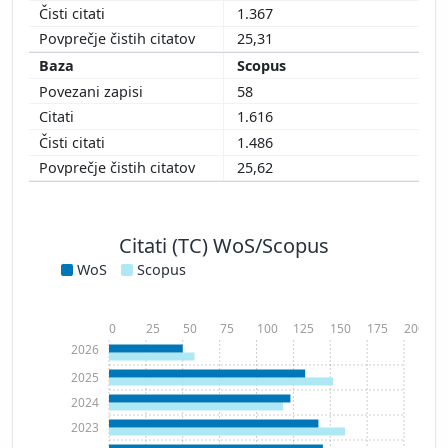
1.367
25,31
Scopus
58
1.616
1.486
25,62
Citati (TC) WoS/Scopus
WoS
Scopus
0
25
50
75
100
125
150
175
200
2026
2025
2024
2023