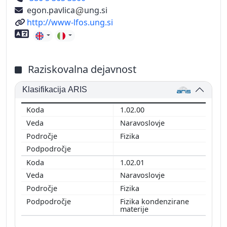
egon.pavlica
ung.si
Spletni naslov
http://www-lfos.ung.si
Znanje tujih jezikov
Raziskovalna dejavnost
Klasifikacija ARIS
1.02.00
Naravoslovje
Fizika
1.02.01
Naravoslovje
Fizika
Fizika kondenzirane
materije