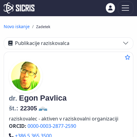
Novo iskanje
Zadetek
Publikacije raziskovalca
Egon
Pavlica
dr.
št.:
22305
raziskovalec - aktiven v raziskovalni organizaciji
ORCID:
0000-0003-2877-2590
Telefon
+386 5 365 3500