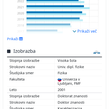
2022
2021
2020
2019
2018
Prikaži več
2017
2016
Prikaži
2015
2014
Izobrazba
2013
Visoka šola
2012
Univ. dipl. fizike
2011
Fizika
2010
Univerza v
Ljubljani, FMF
2001
Doktorat znanosti
Doktor znanosti
Karakterizacija