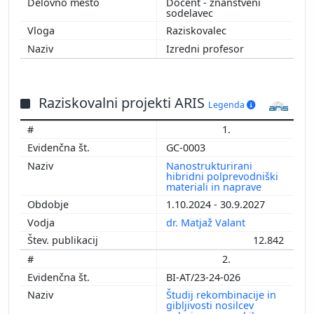
Docent - znanstveni
sodelavec
Raziskovalec
Izredni profesor
Raziskovalni projekti ARIS
Legenda
1.
GC-0003
Nanostrukturirani
hibridni polprevodniški
materiali in naprave
1.10.2024 - 30.9.2027
dr. Matjaž Valant
12.842
2.
BI-AT/23-24-026
Študij rekombinacije in
gibljivosti nosilcev