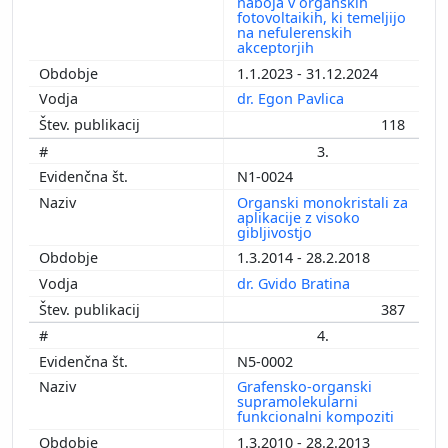
naboja v organskih
fotovoltaikih, ki temeljijo
na nefulerenskih
akceptorjih
1.1.2023 - 31.12.2024
dr. Egon Pavlica
118
3.
N1-0024
Organski monokristali za
aplikacije z visoko
gibljivostjo
1.3.2014 - 28.2.2018
dr. Gvido Bratina
387
4.
N5-0002
Grafensko-organski
supramolekularni
funkcionalni kompoziti
1.3.2010 - 28.2.2013