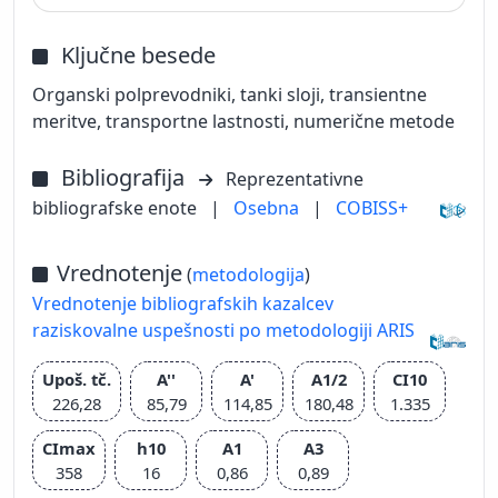
Ključne besede
Organski polprevodniki, tanki sloji, transientne
meritve, transportne lastnosti, numerične metode
Bibliografija
Reprezentativne
bibliografske enote
|
Osebna
|
COBISS+
Vrednotenje
(
metodologija
)
Vrednotenje bibliografskih kazalcev
raziskovalne uspešnosti po metodologiji ARIS
Upoš. tč.
A''
A'
A1/2
CI10
226,28
85,79
114,85
180,48
1.335
CImax
h10
A1
A3
358
16
0,86
0,89